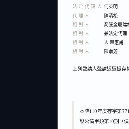
法定代理人
何英明
代理人
陳清松
相對人
喬騰金屬建
相對人
兼法定代理
相對人
人 邊惠甫
相對人
陳俞芳
上列聲請人聲請返還提存
本院110年度存字第7
設公債甲類第10期（債