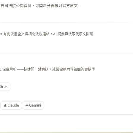
來自司法院公開資料，可開新分頁核對官方原文。
layer 有判決書全文與相關法規連結，AI 摘要無法取代原文閱讀
AI 深度解析——快速問一鍵直送，或帶完整內容讓回答更精準
Grok
Claude
Gemini