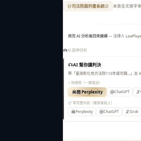
司法院裁判書系統
本頁全文逐字
用完 AI 分析後回來繼續
— 法律人 LawP
AI 延伸分析
AI 幫你讀判決
帶「臺灣彰化地方法院110年度司聲…」去 
⚡ 快速問（一鍵直送）
問 Perplexity
ChatGPT
📋 帶完整內容（複製後貼上）
Perplexity
ChatGPT
Grok