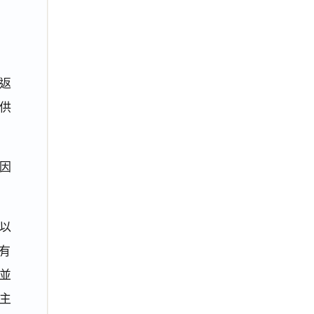
返
供
因
以
有
並
主