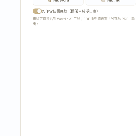
下載 Word
下載 .md
列印含信箋底紋（關閉＝純淨白底）
複製可直接貼到 Word、AI 工具；PDF 由列印視窗「另存為 PDF」輸
出。
匯出 PDF