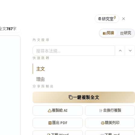
β
📔
研究室
全文
787
字
閱讀
研究
內文搜尋
搜尋本法規…
快速跳轉
主文
理由
分享與輸出
一鍵複製全文
複製給 AI
去換行複製
匯出 PDF
精美列印