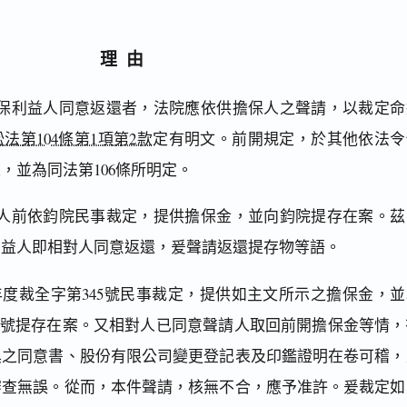
理由
保利益人同意返還者，法院應依供擔保人之聲請，以裁定命
法第104條第1項第2款
定有明文。前開規定，於其他依法令
，並為同法第106條所明定。
人前依鈞院民事裁定，提供擔保金，並向鈞院提存在案。茲
利益人即相對人同意返還，爰聲請返還提存物等語。
年度裁全字第345號民事裁定，提供如主文所示之擔保金，並
771號提存在案。又相對人已同意聲請人取回前開擔保金等情，
具之同意書、股份有限公司變更登記表及印鑑證明在卷可稽，
審查無誤。從而，本件聲請，核無不合，應予准許。爰裁定如