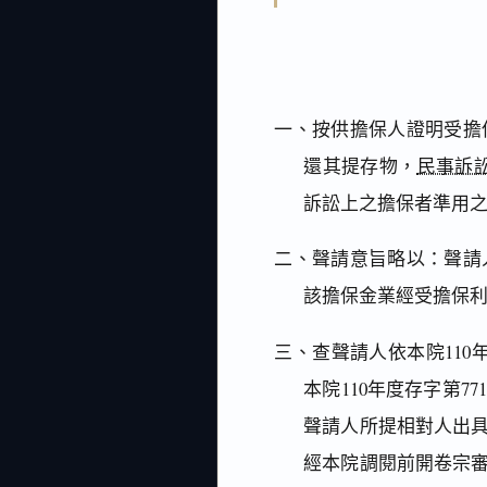
一、按供擔保人證明受擔
還其提存物，
民事訴訟
訴訟上之擔保者準用之
二、聲請意旨略以：聲請
該擔保金業經受擔保
三、查聲請人依本院110
本院110年度存字第
聲請人所提相對人出
經本院調閱前開卷宗