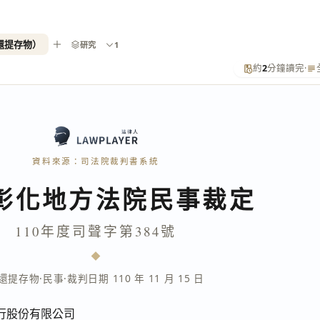
發還提存物）
研究
1
約
2
分鐘讀完
·
資料來源：司法院裁判書系統
彰化地方法院民事裁定
110年度司聲字第384號
還提存物
·
民事
·
裁判日期 110 年 11 月 15 日
行股份有限公司