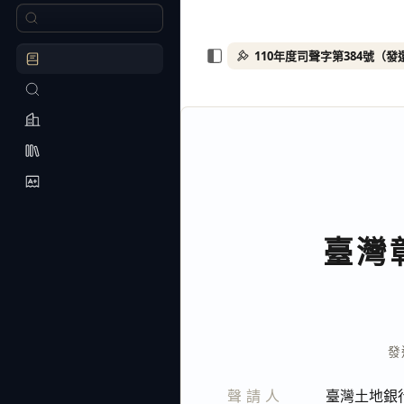
110年度司聲字第384號（
臺灣
發
聲請人
臺灣土地銀