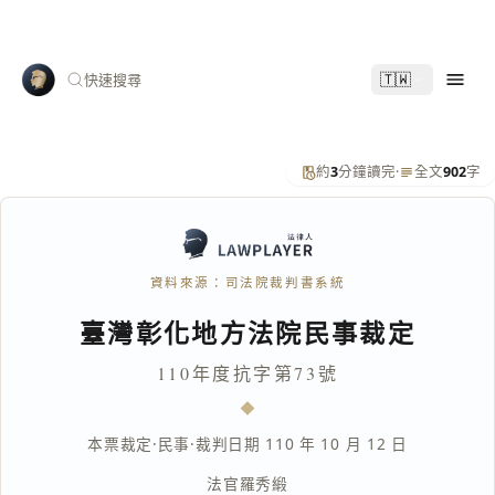
🇹🇼
快速搜尋
約
3
分鐘讀完
·
全文
902
字
資料來源：司法院裁判書系統
臺灣彰化地方法院民事裁定
110年度抗字第73號
本票裁定
·
民事
·
裁判日期 110 年 10 月 12 日
法官
羅秀緞