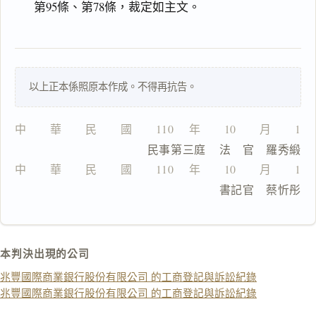
第95條、第78條，裁定如主文。
由
以上正本係照原本作成。不得再抗告。
一
鍵
複
中　　華　　民　　國　　110 　年　　10　　月　　12
製
                  民事第三庭    法　官　羅秀緞
全
文
中　　華　　民　　國　　110 　年　　10　　月　　12
                                書記官　蔡忻彤
複製給 AI
去換行複製
匯出 PDF
精美列印
本判決出現的公司
下載 Word
下載 .md
兆豐國際商業銀行股份有限公司 的工商登記與訴訟紀錄
列印
兆豐國際商業銀行股份有限公司 的工商登記與訴訟紀錄
含信
箋底