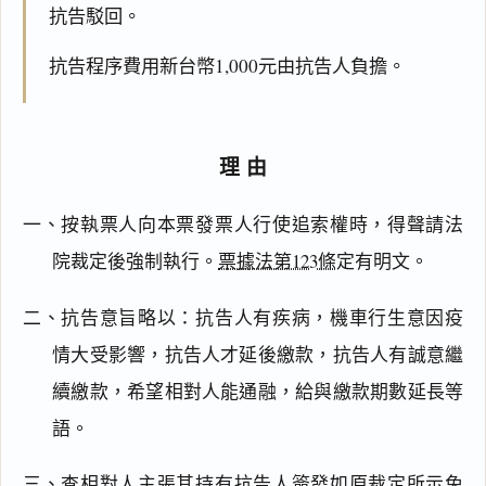
抗告駁回。
抗告程序費用新台幣1,000元由抗告人負擔。
理由
一、按執票人向本票發票人行使追索權時，得聲請法
院裁定後強制執行。
票據法第123條
定有明文。
二、抗告意旨略以：抗告人有疾病，機車行生意因疫
情大受影響，抗告人才延後繳款，抗告人有誠意繼
續繳款，希望相對人能通融，給與繳款期數延長等
語。
三、查相對人主張其持有抗告人簽發如原裁定所示免