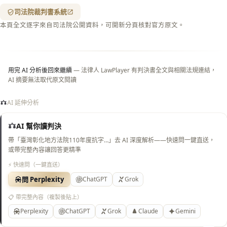
紋
（關
司法院裁判書系統
閉＝
本頁全文逐字來自司法院公開資料，可開新分頁核對官方原文。
純淨
白
底）
用完 AI 分析後回來繼續
— 法律人 LawPlayer 有判決書全文與相關法規連結，
AI 摘要無法取代原文閱讀
AI 延伸分析
AI 幫你讀判決
帶「臺灣彰化地方法院110年度抗字…」去 AI 深度解析——快速問一鍵直送，
或帶完整內容讓回答更精準
⚡ 快速問（一鍵直送）
問 Perplexity
ChatGPT
Grok
📋 帶完整內容（複製後貼上）
Perplexity
ChatGPT
Grok
Claude
Gemini