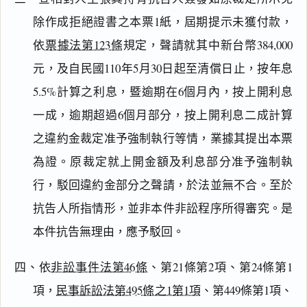
除作成拒絕證書之本票1紙，屆期提示未獲付款，
依
票據法第123條
規定，聲請就其中新台幣384,000
元，及自民國110年5月30日起至清償日止，按年息
5.5%計算之利息，暨逾期在6個月內，按上開利息
一成，逾期超過6個月部分，按上開利息二成計算
閱讀
研究
之違約金裁定准予強制執行等情，業據其提出本票
為證。原裁定就上開金額及利息部分准予強制執
行，駁回違約金部分之聲請，於法並無不合。至於
搜尋本
抗告人所指情形，並非本件非訟程序所得審究。是
本件抗告無理由，應予駁回。
四、依
非訟事件法第46條
、第21條第2項、第24條第1
主
文
項，
民事訴訟法第495條之1第1項
、第449條第1項、
理