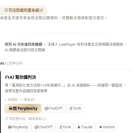
紋
（關
司法院裁判書系統
閉＝
本頁全文逐字來自司法院公開資料，可開新分頁核對官方原文。
純淨
白
底）
用完 AI 分析後回來繼續
— 法律人 LawPlayer 有判決書全文與相關法規連結，
AI 摘要無法取代原文閱讀
AI 延伸分析
AI 幫你讀判決
帶「臺灣彰化地方法院110年度補字…」去 AI 深度解析——快速問一鍵直送，
或帶完整內容讓回答更精準
⚡ 快速問（一鍵直送）
問 Perplexity
ChatGPT
Grok
📋 帶完整內容（複製後貼上）
Perplexity
ChatGPT
Grok
Claude
Gemini