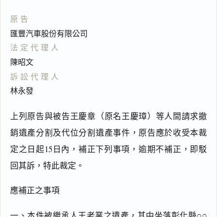
原告
匯豐汽車股份有限公司
法定代理人
陳昭文
訴訟代理人
林永發
上列原告與被告王慶章（原名王慶璋）等人間請求撤
銷遺產分割及代位分割遺產事件，原告應於收受本裁
定之日起15日內，補正下列事項，逾期不補正，即駁
回其訴，特此裁定。
應補正之事項
一、本件被繼承人王老業之遺產，其中坐落彰化縣○○