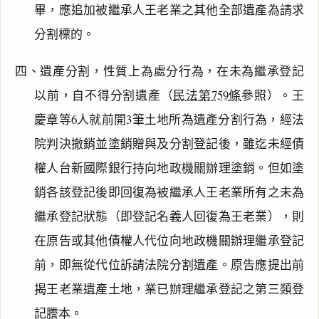
畢，應追加被繼承人王老業之其他全部遺產為請求
分割標的。
四、遺產分割，性質上為處分行為，在未為繼承登記
以前，自不得分割遺產（
民法第759條
參照）。王
慶章等6人就前開3筆土地所為遺產分割行為，經法
院判決撤銷並塗銷贈與及分割登記後，雖迄未經債
權人台新國際銀行持向地政機關辦理塗銷。但如塗
銷各該登記後即回復為被繼承人王老業所有之未為
繼承登記狀態（即登記名義人回復為王老業），則
在原告或其他債權人代位向地政機關辦理繼承登記
前，即無從代位訴請法院分割遺產。原告應提出前
閱讀
研究
揭王老業遺產土地，業已辦理繼承登記之第三類登
記謄本。