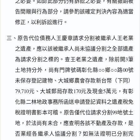
之必要。如認此部分仍有訴訟之必要，有關撤銷被
告間贈與行為部分，請參酌該確定判決內容為適當
修正，以利訴訟進行。
三、原告代位債務人王慶章請求分割被繼承人王老業
之遺產，應以該被繼承人尚未協議分割之全部遺產
為請求分割之標的。查王老業之遺產，除前開3筆
土地持分外，尚有門牌號碼彰化縣○○鄉○○路00號
未保存登記建物、大城鄉農會存款新台幣（下同）
79,710元、大城郵局存款170元及現金5萬元，有彰
化縣二林地政事務所函送申請登記資料之遺產稅免
稅證明書影本可稽。原告僅代位請求分割99地號土
地，於法尚有未合，應查明各該不動產及存款，是
否業經各繼承人協議分割？如無法證明已分割完