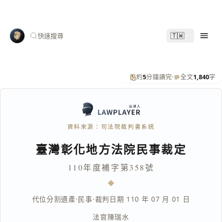
🇹🇼
快速搜尋
約
5
分鐘讀完
·
全文
1,840
字
資料來源：司法院裁判書系統
臺灣彰化地方法院民事裁定
110年度補字第358號
代位分割遺產
·
民事
·
裁判日期 110 年 07 月 01 日
法官
陳瑞水