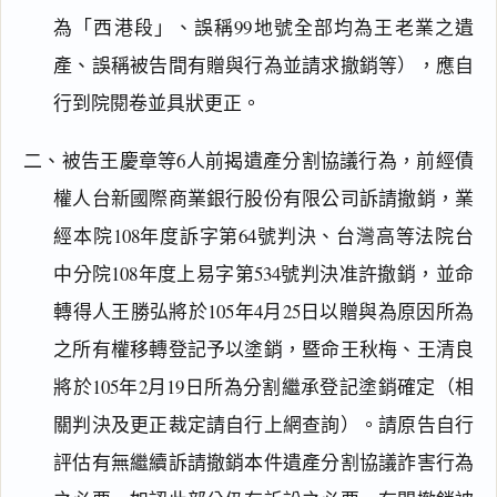
為「西港段」、誤稱99地號全部均為王老業之遺
產、誤稱被告間有贈與行為並請求撤銷等），應自
行到院閱卷並具狀更正。
二、被告王慶章等6人前揭遺產分割協議行為，前經債
權人台新國際商業銀行股份有限公司訴請撤銷，業
經本院108年度訴字第64號判決、台灣高等法院台
中分院108年度上易字第534號判決准許撤銷，並命
轉得人王勝弘將於105年4月25日以贈與為原因所為
之所有權移轉登記予以塗銷，暨命王秋梅、王清良
將於105年2月19日所為分割繼承登記塗銷確定（相
關判決及更正裁定請自行上網查詢）。請原告自行
評估有無繼續訴請撤銷本件遺產分割協議詐害行為