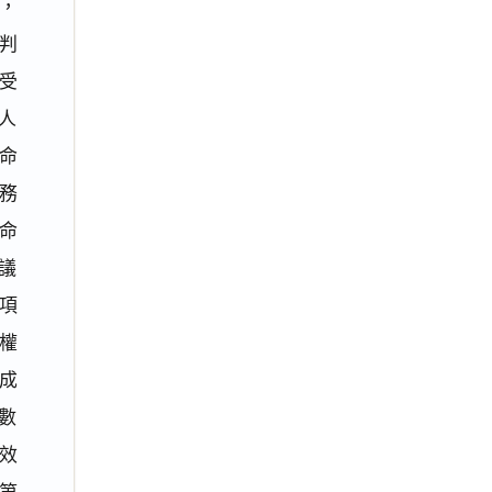
，
判
受
人
命
務
命
議
此項
權
成
數
效
第