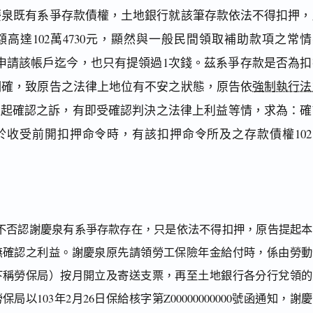
慶泉既有系爭存款債權，土地銀行就該筆存款依法不得扣押，
高達102萬4730元，顯然與一般民間領取補助款項之常情
年申請該帳戶迄今，也只有提領過1次錢。茲系爭存款是否為扣
明確，致原告之法律上地位有不安之狀態，原告依
強制執行法
提起確認之訴，有即受確認判決之法律上利益等情，求為：確
於收受前開扣押命令時，有該扣押命令所及之存款債權102
不否認謝慶泉有系爭存款存在，只是依法不得扣押，原告提起本
無確認之利益。謝慶泉原先請領勞工保險年金給付時，係由勞動
下稱勞保局）按月開立及寄送支票，再至土地銀行各分行兌領的
局以103年2月26日保給核字第Z00000000000號函通知，謝