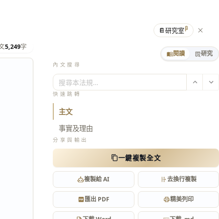
β
📔
研究室
文
5,249
字
閱讀
研究
內文搜尋
搜尋本法規…
快速跳轉
主文
事實及理由
分享與輸出
一鍵複製全文
複製給 AI
去換行複製
匯出 PDF
精美列印