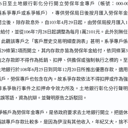
月6日至土地銀行彰化分行開立勞保年金專戶（帳號：000-00
以下稱系爭專戶或系爭帳戶），專供勞保局日後按月匯入勞保年金
立後，除存款息外，自103年4月29日起，由勞保局按月匯入
金給付，並從106年7月28日起調整為每月1萬2101元。此外別無
，此觀該專戶之「客戶歷史交易明細查詢表」甚明。系爭專戶係
29條第2項而開立，其内存款亦皆為勞保年金給付，依同條第3
内之存款即不得作為抵銷、扣押、供擔保或強制執行之標的。至
地銀行於108年6月25日到同年12月20日所推出優惠存款，適
帳戶，勞保專戶也包含在內。故系爭存款依法不得扣押或作為強
非系爭執行事件之扣押命令效力所及。土地銀行彰化分行聲明
違誤等語，資為抗辯。並聲明原告之訴駁回。
爭帳戶為勞保年金專戶，是依政府要求去土地銀行開立，把退休
稱該專戶存款比較多，是因為伊沒有其他收入，年紀又大，捨不