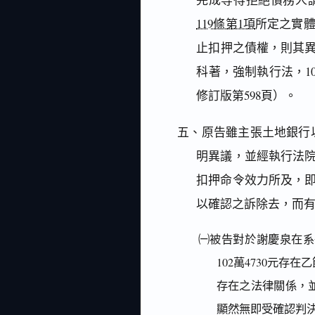
119條第1項
所定之實
止扣押之債權，則其異
科著，強制執行法，10
修訂版第598頁）。
五、原告雖主張土地銀行以
明異議，並經執行法
扣押命令效力所及，
以確認之訴除去，而
㈠被告對於謝慶泉在系
102萬4730元
存在之法律關係，
顯然無即受確認判