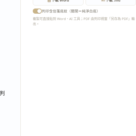
下載 Word
下載 .md
列印含信箋底紋（關閉＝純淨白底）
複製可直接貼到 Word、AI 工具；PDF 由列印視窗「另存為 PDF」輸
出。
匯出 PDF
判