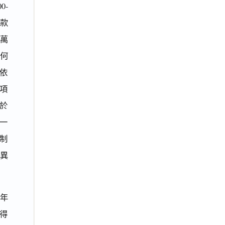
0-
款
1萬
任何
依
項
於
用一
制
異
年
得