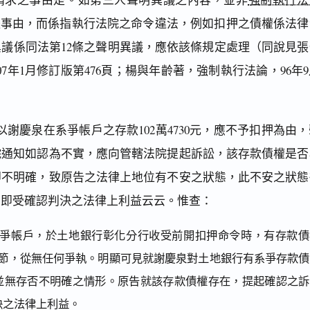
體事由，而係指執行法院之命令違法，例如扣押之債權係法律
議係同法第12條之聲明異議，應依該條規定處理（同說見張
7年1月修訂版第476頁；楊與年齡著，強制執行法論，96年
謝慶泉在系爭帳戶之存款102萬4730元，應不予扣押為由，
院通知如認為不實，應向管轄法院提起訴訟，該存款債權是否
即不明確，致原告之法律上地位有不安之狀態，此不安之狀態
有即受確認判決之法律上利益云云。惟查：
爭帳戶，於土地銀行彰化分行收受前開扣押命令時，有存款債
存在乙節，從無任何爭執。明顯可見就謝慶泉對土地銀行有系爭存款
並無存否不明確之情形。原告就該存款債權存在，提起確認之訴
決之法律上利益。