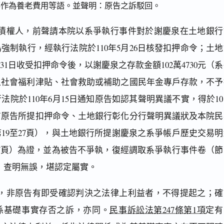
要作為養老費用等語。並聲明：原告之訴駁回。
債權人，前聲請本院以系爭執行事件對於謝慶泉在土地銀行
強制執行，經執行法院於110年5月26日核發扣押命令；土地
月31日收受扣押命令後，以謝慶泉之存款金額102萬4730元（
之社會福利津貼、社會救助或補助之國民年金專戶存款，不予
法院於110年6月15日通知原告如認其聲明異議不實，得於1
有原告所提扣押命令、土地銀行彰化分行聲明異議狀及本院民
19至27頁），與土地銀行所提謝慶泉之系爭帳戶歷史交易明
87頁）為證，並為被告不爭執，復經調取系爭執行事件卷（節
頁）查明無誤，堪認定屬實。
，非原告有即受確認判決之法律上利益者，不得提起之；確
係基礎事實存否之訴，亦同。
民事訴訟法第247條第1項
定有