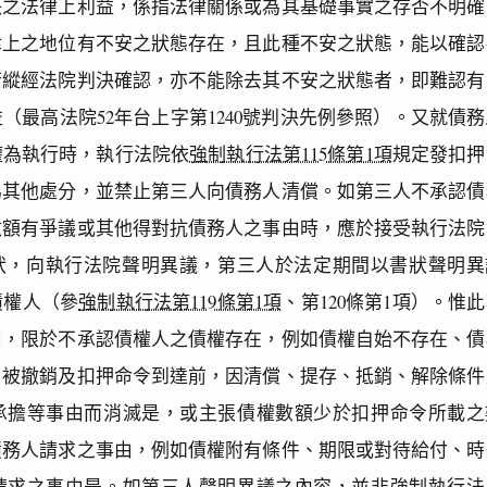
決之法律上利益，係指法律關係或為其基礎事實之存否不明確
律上之地位有不安之狀態存在，且此種不安之狀態，能以確認
若縱經法院判決確認，亦不能除去其不安之狀態者，即難認有
（最高法院52年台上字第1240號判決先例參照）。又就債務
權為執行時，執行法院依
強制執行法第115條第1項
規定發扣押
為其他處分，並禁止第三人向債務人清償。如第三人不承認債
數額有爭議或其他得對抗債務人之事由時，應於接受執行法院
書狀，向執行法院聲明異議，第三人於法定期間以書狀聲明異
債權人（參
強制執行法第119條第1項
、第120條第1項）。惟
由，限於不承認債權人之債權存在，例如債權自始不存在、債
、被撤銷及扣押命令到達前，因清償、提存、抵銷、解除條件
承擔等事由而消滅是，或主張債權數額少於扣押命令所載之
債務人請求之事由，例如債權附有條件、期限或對待給付、時
請求之事由是。如第三人聲明異議之內容，並非
強制執行法