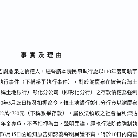
事實及理由
告謝慶泉之債權人，經聲請本院民事執行處以110年度司執字
強制執行事件（下稱系爭執行事件），對於謝慶泉在被告台灣土
下稱土地銀行）彰化分公司（即彰化分行）之存款債權為強制
10年5月26日核發扣押命令。惟土地銀行彰化分行竟以謝慶泉
02萬4730元（下稱系爭存款），屬依法領取之社會福利津貼
民年金專戶，不予扣押為由，聲明異議，經執行法院依
強制執
年6月15日函通知原告如認為聲明異議不實，得於10日內向管