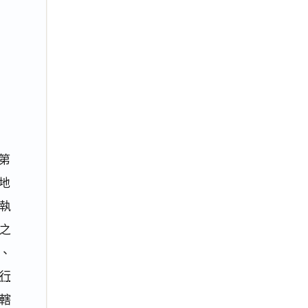
第
地
執
之
、
行
轄