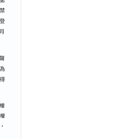
禁
登
9月
聲
為
得
權
債權
，