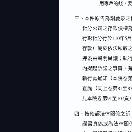
用專戶的錢，
三、本件原告為謝慶泉之
化分公司之存款債權為
行彰化分行於110年5
存款）屬於依法領取
押為由聲明異議；執行
內提起訴訟之事實，
執行處通知（本院卷第
查詢（同上卷第81至
見本院卷第91至107
四、按確認法律關係之訴
證書真偽或為法律關