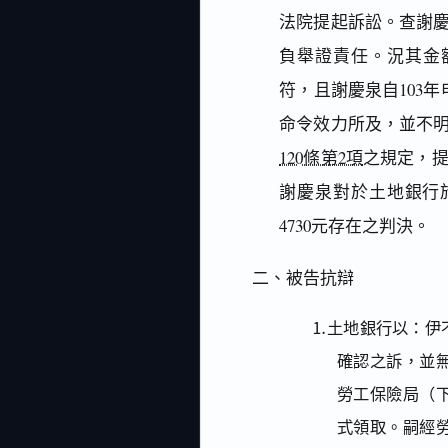
法院提起訴訟。查謝
負舉證責任。況其金額
符，且謝慶泉自103
命令效力所及，並不
120條第2項
之規定，
謝慶泉對於土地銀行
4730元存在之判決。
二、被告抗辯
⒈土地銀行以：伊
確認之訴，並
勞工保險局（
式領取。嗣經勞保