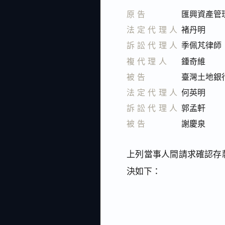
原告
匯興資產管
法定代理人
褚丹明
訴訟代理人
季佩芃律師
複代理人
鍾奇維
被告
臺灣土地銀
法定代理人
何英明
訴訟代理人
郭孟軒
被告
謝慶泉
上列當事人間請求確認存款
決如下：