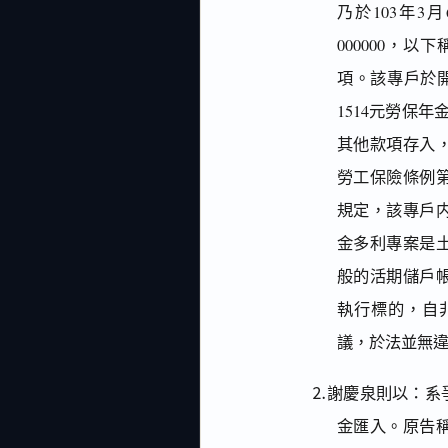
乃於103年3
000000，
項。該專戶於開
1514元勞保年
其他款項存入
勞工保險條例第
規定，該專戶
金多利專案是土
般的活期儲戶
執行標的，自
議，於法並無
⒉謝慶泉則以：系
金匯入。原告