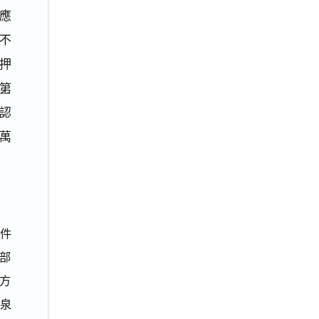
應
不
押
第
認
萬
件
部
方
慶泉