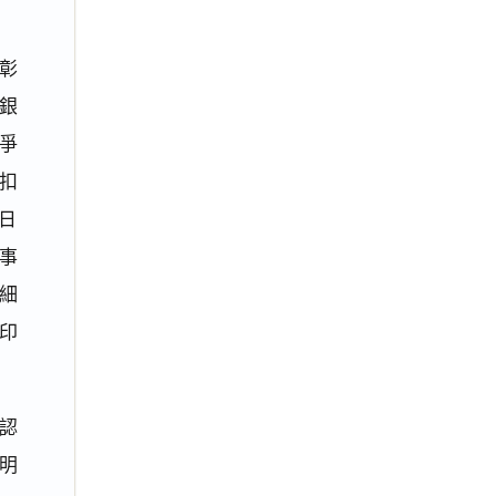
彰
銀
系爭
扣
0日
事
細
印
認
明