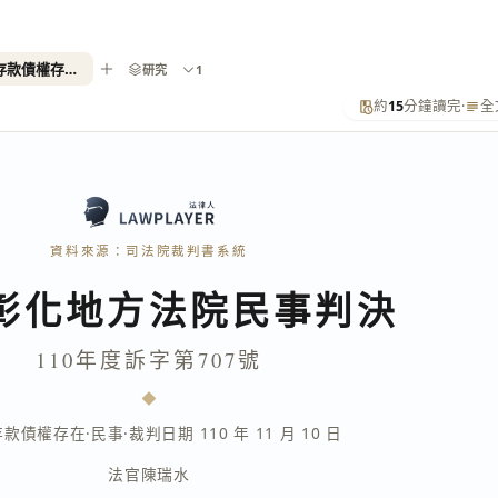
110年度訴字第707號（確認存款債權存在）
研究
1
約
15
分鐘讀完
·
全
資料來源：司法院裁判書系統
彰化地方法院民事判決
110年度訴字第707號
存款債權存在
·
民事
·
裁判日期 110 年 11 月 10 日
法官
陳瑞水