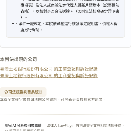
複
製
全
文
複製給 AI
去換行複製
匯出 PDF
精美列印
本判決出現的公司
下載 Word
下載 .md
臺灣土地銀行股份有限公司 的工商登記與訴訟紀錄
列印
臺灣土地銀行股份有限公司 的工商登記與訴訟紀錄
含信
箋底
紋
（關
司法院裁判書系統
閉＝
本頁全文逐字來自司法院公開資料，可開新分頁核對官方原文。
純淨
白
底）
用完 AI 分析後回來繼續
— 法律人 LawPlayer 有判決書全文與相關法規連結，