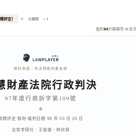
商標評定）
研究
1
約
64
分鐘讀完
·
全
資料來源：司法院裁判書系統
慧財產法院行政判決
97年度行商訴字第109號
商標評定
·
智財
·
裁判日期 98 年 03 月 26 日
法官
李得灶
、
王俊雄
、
林欣蓉