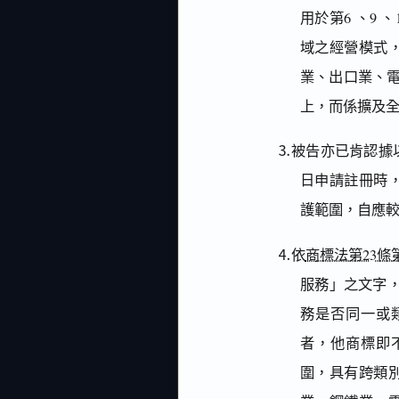
用於第6 、9 
域之經營模式
業、出口業、電
上，而係擴及全
⒊被告亦已肯認據以
日申請註冊時
護範圍，自應
⒋依
商標法第23條
服務」之文字
務是否同一或
者，他商標即
圍，具有跨類