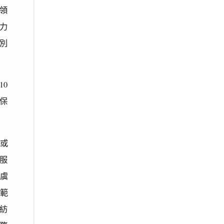
跨領
力
別
10
保
品或
服
虞
範
紡