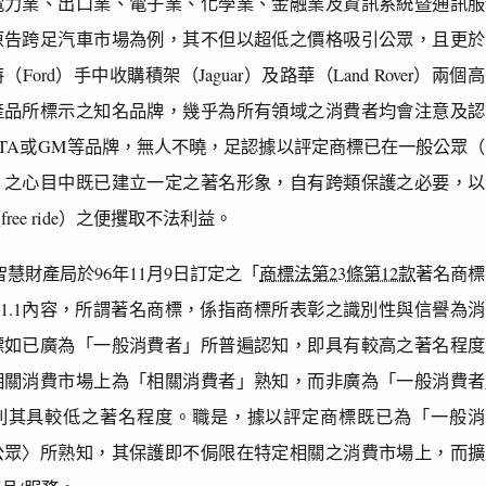
電力業、出口業、電子業、化學業、金融業及資訊系統暨通訊服
原告跨足汽車市場為例，其不但以超低之價格吸引公眾，且更於
（Ford）手中收購積架（Jaguar）及路華（Land Rover）兩個
產品所標示之知名品牌，幾乎為所有領域之消費者均會注意及認
OTA或GM等品牌，無人不曉，足認據以評定商標已在一般公眾
）之心目中既已建立一定之著名形象，自有跨類保護之必要，以
ree ride）之便攫取不法利益。
慧財產局於96年11月9日訂定之「
商標法第23條第12款
著名商標
.1.1內容，所謂著名商標，係指商標所表彰之識別性與信譽為
標如已廣為「一般消費者」所普遍認知，即具有較高之著名程度
相關消費市場上為「相關消費者」熟知，而非廣為「一般消費者
則其具較低之著名程度。職是，據以評定商標既已為「一般消
公眾〉所熟知，其保護即不侷限在特定相關之消費市場上，而擴