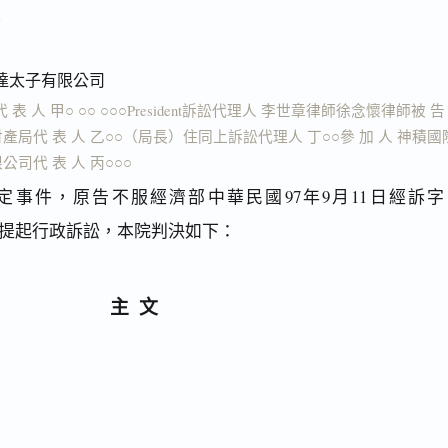
結
達太子有限公司
O代 表 人 甲○ ○○ ○○○President訴訟代理人 李世章律師徐念懷律師被 告
產局代 表 人 乙○○（局長）住同上訴訟代理人 丁○○參 加 人 神積國
司代 表 人 丙○○○
定事件，原告不服經濟部中華民國97年9月11日經訴字
願決定，提起行政訴訟，本院判決如下：
主文