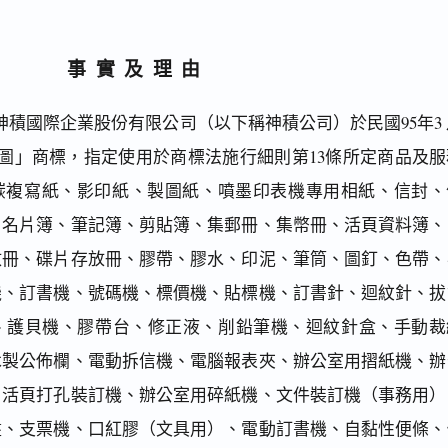
事實及理由
積國際企業股份有限公司（以下稱神積公司）於民國95年3 
TA及圖」商標，指定使用於商標法施行細則第13條所定商品及
非碳複寫紙、影印紙、製圖紙、噴墨印表機專用相紙、信封、
、名片簿、筆記簿、剪貼簿、集郵冊、集幣冊、活頁資料簿、
放冊、碟片存放冊、膠帶、膠水、印泥、筆筒、圖釘、色帶、
機、訂書機、號碼機、標價機、貼標機、訂書針、迴紋針、拔
、護貝機、膠帶台、修正液、削鉛筆機、迴紋針盒、手動裁
木製公佈欄、電動拆信機、電腦報表夾、辦公室用摺紙機、辦
、活頁打孔裝訂機、辦公室用碎紙機、文件裝訂機（事務用）
盤、支票機、口紅膠（文具用）、電動訂書機、自黏性便條、