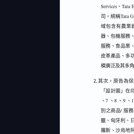
Services、Ta
司，統稱Tata
域包含有農業
器、包機服務
服務、食品業
皮革產品、多
模廣泛及其多
⒉其次，原告為保
「設計圖」在印度
、7 、8 、9 、
別之商品/ 服
臘、匈牙利、
羅斯、沙烏地