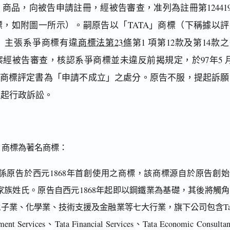
商品，向被告申請註冊，經被告審查，准列為註冊第124419
，如附圖一所示）。嗣原告以「TATA」商標（下稱據以評
）主張系爭商標有違
商標法第23條
第1 項第12款及第14款
經被告審查，核認系爭商標並未違反前揭規定，於97年5 月
88號商標評定書為「申請不成立」之處分。原告不服，提起訴願
提起行政訴訟。
」商標為著名商標：
係原告於西元1868年首創使用之商標，該商標源自於原告創始
 Tata之家族姓氏。原告自西元1868年起即以鋼鐵業為基礎，其後將觸
子業、化學業、技術支援及金融業等七大行業，旗下公司包含Ta
ment Services、Tata Financial Services、Tata Economic Consulta