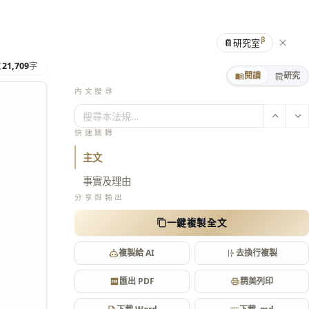
β
📔
研究室
文
21,709
字
閱讀
研究
內文搜尋
搜尋本法規…
快速跳轉
主文
事實及理由
分享與輸出
一鍵複製全文
複製給 AI
去換行複製
匯出 PDF
精美列印