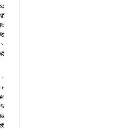
分公
務領
陶
融
、
規
、
、6
等類
、希
俄
使