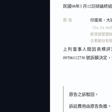
民國98年3 月12日辯論終
原告
印度商‧大
（TA TA S
經濟部智慧財
企業股份有限公
上列當事人間因商標評
09706112730 號訴
原告之訴駁回。
訴訟費用由原告負擔。