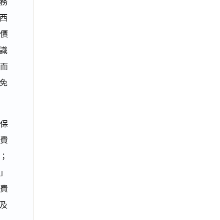
務
西
高價
識
（而
免
保
消費
；
」
費
及