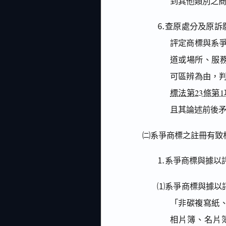
到其他類別之商
⒍查原處分及原訴
評定商標與系爭
道或場所、服
可區辨為由，
標法第23條第1
且其論述前後
㈡系爭商標之註冊有致
⒈系爭商標與據以
⑴系爭商標與據以評
「非碳複寫紙
相片簿、名片