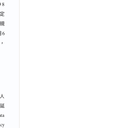
 8
定
之規
6
，
人
角延
ta
ncy