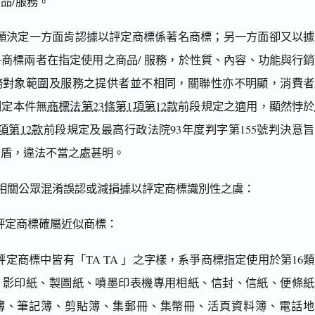
品/服務。
願決定一方面肯認據以評定商標係著名商標；另一方面卻又以據
商標兩者在指定使用之商品/ 服務，於性質、內容、功能與行銷
務對象範圍及服務之提供者並不相同，關聯性亦不明顯，消費者
判定本件無
商標法第23條第1項第12款
前段規定之適用，顯然悖於
項第12款
前段規定及最高行政法院93年度判字第155號判決意
矛盾，違法不當之處甚明。
相關公眾混淆誤認或減損據以評定商標識別性之虞：
評定商標確屬近似商標：
定商標中皆有「TA TA 」之字樣，系爭商標指定使用於第16
、影印紙、製圖紙、噴墨印表機專用相紙、信封、信紙、便條紙
簿、筆記簿、剪貼簿、集郵冊、集幣冊、活頁資料簿、電話地