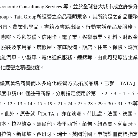
ta Economic Consultancy Services 等，並於全球各大城市成立許多
 Group。Tata Group所經營之商品種類眾多，其所跨足之商品服
器具、農業化學品、書籍及書籍出版、行動電話產品及服務、
、咖啡、冷卻設備、信用卡、電子業、娛樂事業、肥料、財政金
、服裝及家用品、度假屋、家庭設備、飯店、住宅、保險、珠寶
功能汽車、小型車、電信通訊服務、鐘錶等，由此可見原告企業
角化經營之積極態度。
護其著名商譽而以多角化經營方式拓展品牌，已就「TATA」
申請144 個註冊商標，分別指定使用於第1 、2 、3 、4 、5 
11、12、13、14、17、19、21、24、25、28、29、30、31、33
務。此外，原告就「TA TA 」亦在澳洲、荷比盧、法國、德國
日本、拉脫維亞、馬爾他、模里西斯、緬甸、紐西蘭、葡萄牙、
阿拉伯、新加坡、西班牙、瑞士、英國等國，申請註冊商標指定