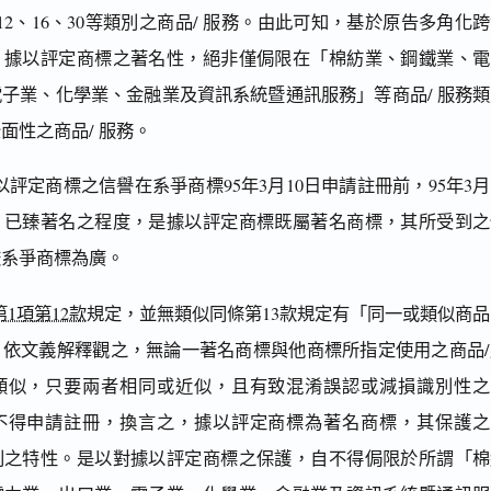
、12、16、30等類別之商品/ 服務。由此可知，基於原告多角化
，據以評定商標之著名性，絕非僅侷限在「棉紡業、鋼鐵業、電
子業、化學業、金融業及資訊系統暨通訊服務」等商品/ 服務類
面性之商品/ 服務。
評定商標之信譽在系爭商標95年3月10日申請註冊前，95年3月
，已臻著名之程度，是據以評定商標既屬著名商標，其所受到之
較系爭商標為廣。
第1項第12款
規定，並無類似同條第13款規定有「同一或類似商
，依文義解釋觀之，無論一著名商標與他商標所指定使用之商品/
類似，只要兩者相同或近似，且有致混淆誤認或減損識別性之
不得申請註冊，換言之，據以評定商標為著名商標，其保護之
別之特性。是以對據以評定商標之保護，自不得侷限於所謂「棉