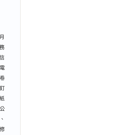
月
服務
信
電
卷
釘
紙
公
、
修