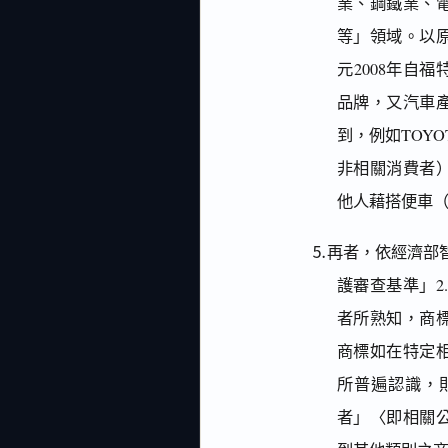
業、鋼鐵業、
等」領域。以
元2008年自福特
品牌，又汽車
到，例如TOY
非相關消費者
他人藉搭便車（f
⒌再者，依經濟部智
護審查基準」2
者所熟知，商
商標如在特定
所普遍認識，
者」〈即相關