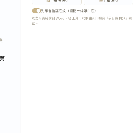
下載 Word
下載 .md
列印含信箋底紋（關閉＝純淨白底）
複製可直接貼到 Word、AI 工具；PDF 由列印視窗「另存為 PDF」輸
出。
匯出 PDF
際
第