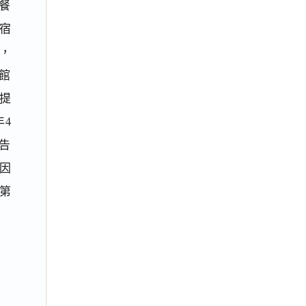
餐
宿
，
旅館
之提
年4
原告
因
第