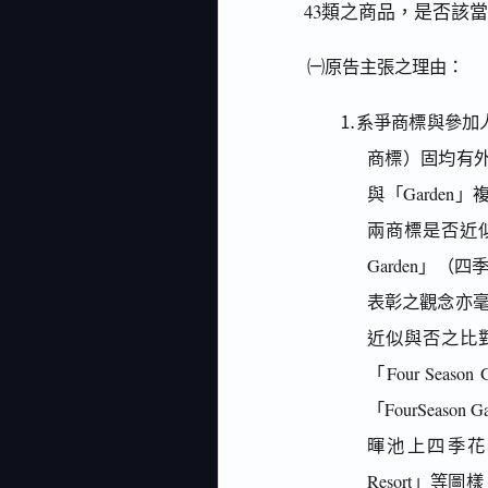
43類之商品，是否該
㈠原告主張之理由：
⒈系爭商標與參加人之
商標）固均有外文「
與「Garden」
兩商標是否近似
Garden」（
表彰之觀念亦毫
近似與否之比
「Four Se
「FourSea
暉池上四季花園溫泉酒
Resort」