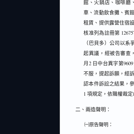
館、火鍋店、咖啡廳
車、流動飲食攤、賓
租賃、提供露營住宿
核准列為註冊第 12
（巴貝多）公司以系
起異議，經被告審查
月2 日中台異字第9
不服，提起訴願，經
認本件訴訟之結果，
1 項規定，依職權裁
二、兩造聲明：
㈠原告聲明：