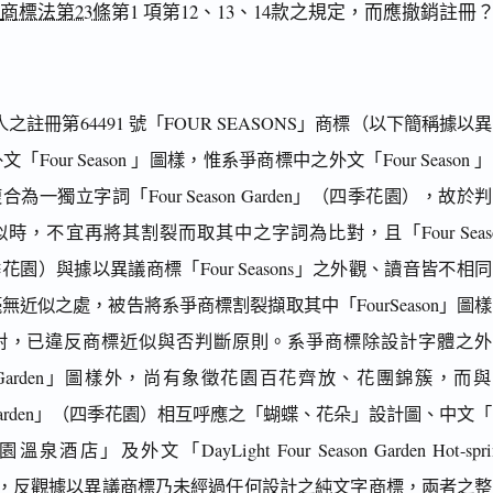
當
商標法第23條
第1 項第12、13、14款之規定，而應撤銷註冊
註冊第64491 號「FOUR SEASONS」商標（以下簡稱據以
Four Season 」圖樣，惟系爭商標中之外文「Four Season 
複合為一獨立字詞「Four Season Garden」（四季花園），故於
時，不宜再將其割裂而取其中之字詞為比對，且「Four Seas
四季花園）與據以異議商標「Four Seasons」之外觀、讀音皆不相
無近似之處，被告將系爭商標割裂擷取其中「FourSeason」圖
對，已違反商標近似與否判斷原則。系爭商標除設計字體之外
ason Garden」圖樣外，尚有象徵花園百花齊放、花團錦簇，而
son Garden」（四季花園）相互呼應之「蝴蝶、花朵」設計圖、中文
店」及外文「DayLight Four Season Garden Hot-spri
等圖樣，反觀據以異議商標乃未經過任何設計之純文字商標，兩者之