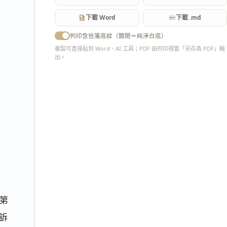
下載 Word
下載 .md
列印含信箋底紋（關閉＝純淨白底）
複製可直接貼到 Word、AI 工具；PDF 由列印視窗「另存為 PDF」輸
出。
匯出 PDF
第
之訴