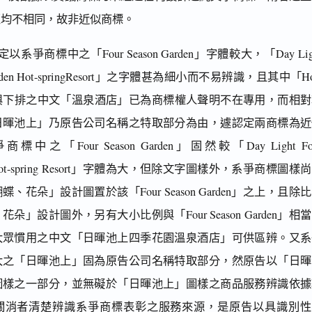
匠均不相同，故非近似商標。
爭商標中之「Four Season Garden」字體較大，「Day Lig
 Garden Hot-springResort」之字體甚為細小而不易辨識，且其中「Ho
sort」與下排之中文「溫泉酒店」已為商標權人聲明不在專用，而相
日暉池上」乃原告公司名稱之特取部分為由，遽認定兩商標為近
之「Four Season Garden」固然較「Day Light Fo
en Hot-spring Resort」字體為大，但除文字圖樣外，系爭商標圖樣
、花朵」設計圖置於該「Four Season Garden」之上，且除
朵」設計圖外，另有大小比例與「Four Season Garden」相
大眾慣用之中文「日暉池上四季花園溫泉酒店」可供區辨。又系
大之「日暉池上」固為原告公司名稱特取部分，然原告以「日暉
圖樣之一部分，並無礙於「日暉池上」圖樣之商品服務辨識依據
關消者清楚辨識系爭商標表彰之服務來源，是原告以具識別性