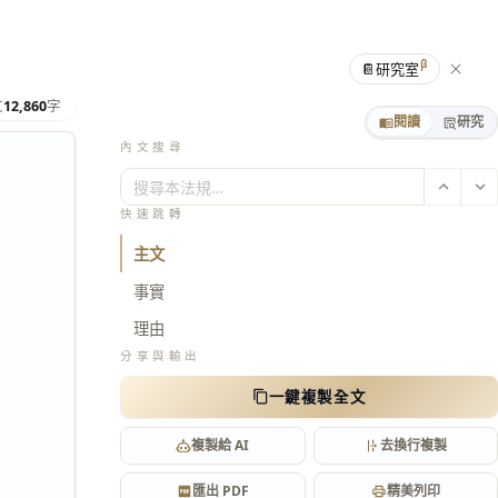
β
📔
研究室
文
12,860
字
閱讀
研究
內文搜尋
搜尋本法規…
快速跳轉
主文
事實
理由
分享與輸出
一鍵複製全文
複製給 AI
去換行複製
匯出 PDF
精美列印