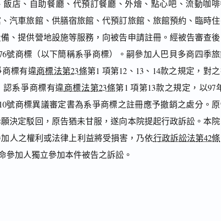
、飯店、自助餐廳、代預訂餐廳、外燴、點心吧、流動咖啡
館、汽車旅館、供膳宿旅館、代預訂旅館、旅館預約、臨時住
設備、提供營地設施等服務，向被告申請註冊。經被告審查後
67576號商標（以下簡稱系爭商標）。嗣參加人巴貝多商四季
爭商標有違
商標法第23條
第1 項第12、13、14款之規定，對
，認系爭商標有違
商標法第23條
第1 項第13款之規定，以97
60910號商標異議審定書為系爭商標之註冊應予撤銷之處分。
訴願決定駁回，原告猶未甘服，遂向本院提起行政訴訟。本院
參加人之權利或法律上利益將受損害，乃依
行政訴訟法第42條
定命參加人獨立參加本件被告之訴訟。