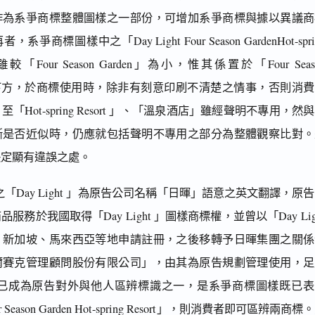
作為系爭商標整體圖樣之一部份，可增加系爭商標與據以異議商
爭商標圖樣中之「Day Light Four Season GardenHot-spri
雖較「Four Season Garden」為小，惟其係置於「Four Seas
圖樣下方，於商標使用時，除非有刻意印刷不清楚之情事，否則消
「Hot-spring Resort 」、「溫泉酒店」雖經聲明不專用，然
斷是否近似時，仍應就包括聲明不專用之部分為整體觀察比對。
決定顯有違誤之處。
「Day Light 」為原告公司名稱「日暉」語意之英文翻譯，原
服務於我國取得「Day Light 」圖樣商標權，並曾以「Day Lig
、新加坡、馬來西亞等地申請註冊，之後移轉予日暉集團之關係
爾賽克管理顧問股份有限公司」，由其為原告規劃管理使用，足
ght 」已成為原告對外與他人區辨標識之一，是系爭商標圖樣既已
our Season Garden Hot-spring Resort」，則消費者即可區辨兩商標