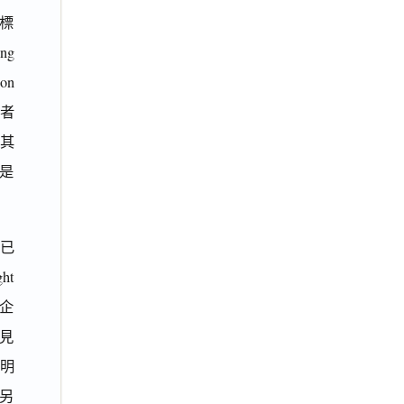
標
ng
on
費者
與其
是
告已
ht
企
見
表明
。另