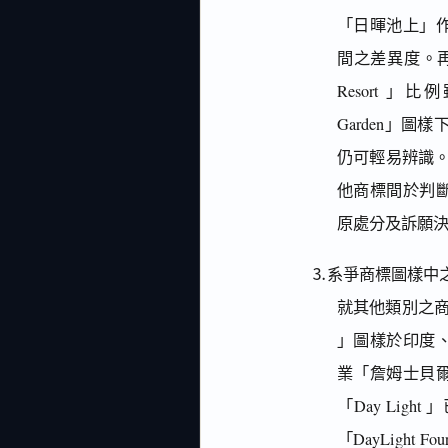
「日暉池上」
間之差異度。再者，系
Resort 」比例
Garden」
仍可輕易辨識。至
他商標間於判
原處分及訴願
⒊系爭商標圖樣中之
就其他類別之商品
」圖樣於印度
業「詹姆士貝
「Day Li
「DayLight F