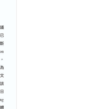
？
異議
」已
判斷
on
同，
樣為
文
與該
「日
ng
整體