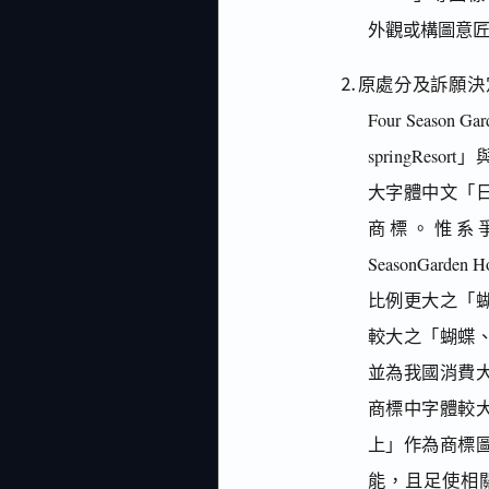
外觀或構圖意
⒉原處分及訴願決定以系
Four Season
springRe
大字體中文「
商標。惟系爭商標中
SeasonGard
比例更大之「蝴蝶
較大之「蝴蝶、花
並為我國消費
商標中字體較
上」作為商標
能，且足使相