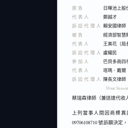
原告
日暉池上股
代表人
鄭越才
訴訟代理人
賴安國律師
被告
經濟部智慧
代表人
王美花（局
訴訟代理人
盧耀民
參加人
巴貝多商四
代表人
塔瑪．戴爾 （
訴訟代理人
陳長文律師
（Four Season
蔡瑞森律師（兼送達代收
上列當事人間因商標異議
09706108710 號