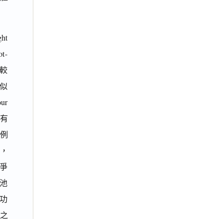
ht
t-
對較
似
ur
尚有
比例
當，
爭
池
功
之