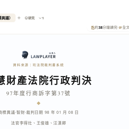
標異議）
研究
1
約
38
分鐘讀完
·
全
資料來源：司法院裁判書系統
慧財產法院行政判決
97年度行商訴字第37號
商標異議
·
智財
·
裁判日期 98 年 01 月 08 日
法官
李得灶
、
王俊雄
、
汪漢卿