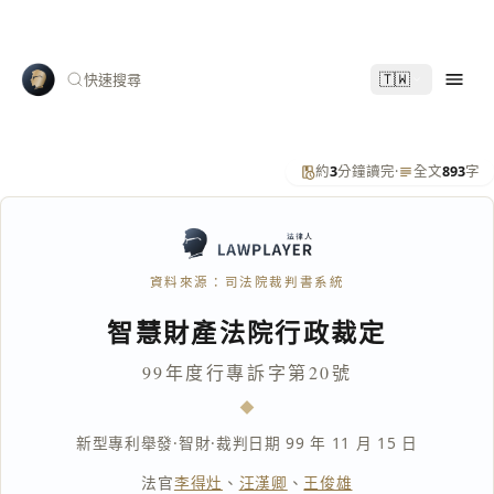
🇹🇼
快速搜尋
約
3
分鐘讀完
·
全文
893
字
資料來源：司法院裁判書系統
智慧財產法院行政裁定
99年度行專訴字第20號
新型專利舉發
·
智財
·
裁判日期 99 年 11 月 15 日
法官
李得灶
、
汪漢卿
、
王俊雄