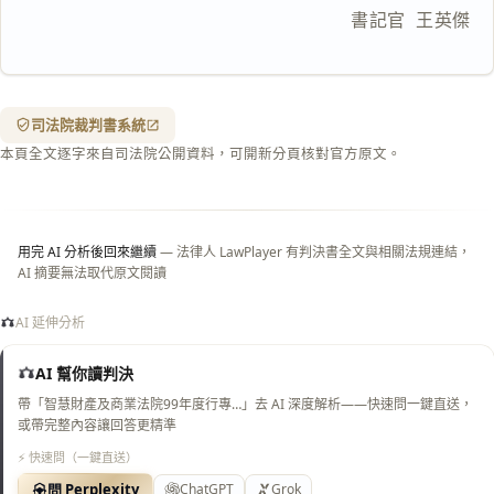
下載 Word
下載 .md
                                書記官  王英傑
列印
含信
箋底
紋
（關
司法院裁判書系統
閉＝
本頁全文逐字來自司法院公開資料，可開新分頁核對官方原文。
純淨
白
底）
用完 AI 分析後回來繼續
— 法律人 LawPlayer 有判決書全文與相關法規連結，
AI 摘要無法取代原文閱讀
AI 延伸分析
AI 幫你讀判決
帶「智慧財產及商業法院99年度行專…」去 AI 深度解析——快速問一鍵直送，
或帶完整內容讓回答更精準
⚡ 快速問（一鍵直送）
問 Perplexity
ChatGPT
Grok