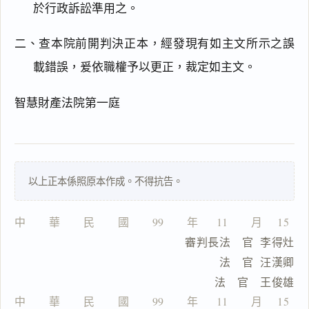
於行政訴訟準用之。
主
文
二、查本院前開判決正本，經發現有如主文所示之誤
理
載錯誤，爰依職權予以更正，裁定如主文。
由
智慧財產法院第一庭
一
鍵
以上正本係照原本作成。不得抗告。
複
製
全
中　　華　　民　　國　　99　　年　  11　　月　 15  　
文
                          審判長法　官  李得灶
複製給 AI
去換行複製
                                法　官  汪漢卿
                                法　官　王俊雄
匯出 PDF
精美列印
中　　華　　民　　國　　99　　年　  11　　月　 15  　