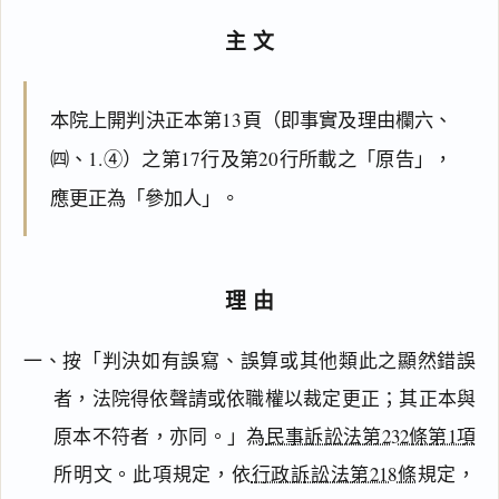
主文
本院上開判決正本第13頁（即事實及理由欄六、
㈣、1.④）之第17行及第20行所載之「原告」，
應更正為「參加人」。
理由
閱讀
研究
一、按「判決如有誤寫、誤算或其他類此之顯然錯誤
者，法院得依聲請或依職權以裁定更正；其正本與
搜尋本
原本不符者，亦同。」為
民事訴訟法第232條第1項
所明文。此項規定，依
行政訴訟法第218條
規定，