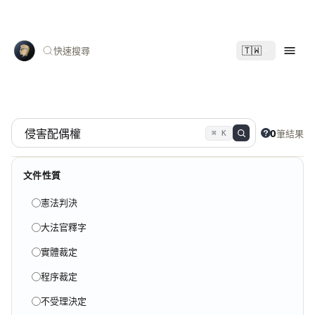
🇹🇼
快速搜尋
0
筆結果
⌘ K
文件性質
憲法判決
大法官釋字
實體裁定
程序裁定
不受理決定