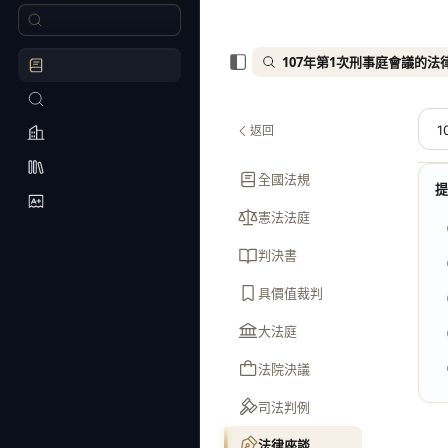
107年第1次刑事庭會議的法
返回
全國法規
憲法法庭
判決書
具價值裁判
大法庭
法院決議
司法判例
法律座談