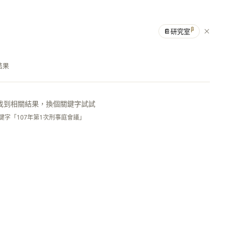
β
📔
研究室
結果
找到相關結果，換個關鍵字試試
鍵字「107年第1次刑事庭會議」