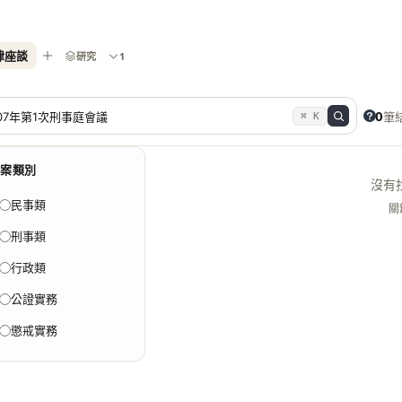
律座談
研究
1
0
筆
⌘ K
提案類別
沒有
民事類
關
刑事類
行政類
公證實務
懲戒實務