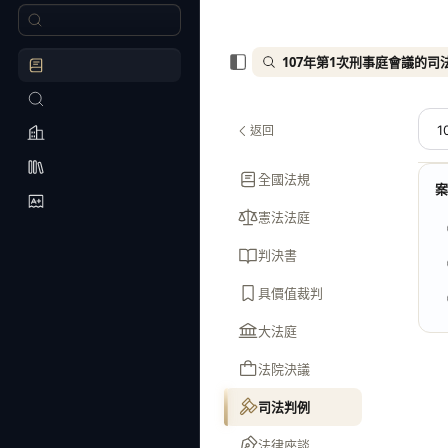
107年第1次刑事庭會議的司
返回
全國法規
憲法法庭
判決書
具價值裁判
大法庭
法院決議
司法判例
法律座談