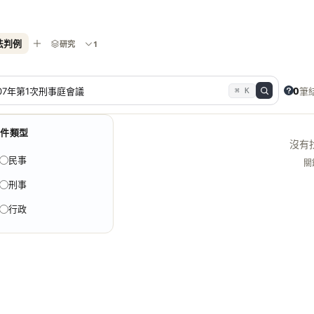
法判例
研究
1
0
筆
⌘ K
案件類型
沒有
民事
關
刑事
行政