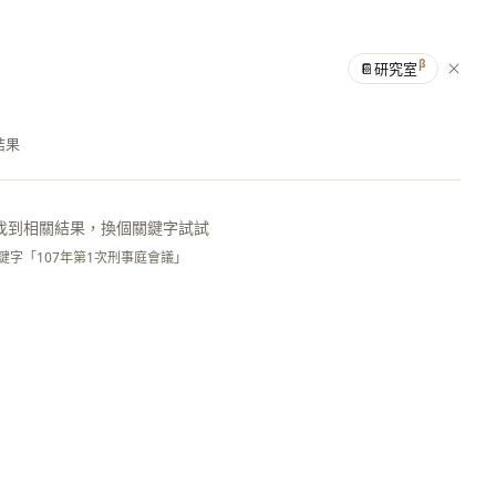
β
📔
研究室
結果
找到相關結果，換個關鍵字試試
鍵字「107年第1次刑事庭會議」