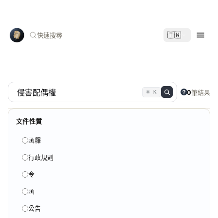
🇹🇼
快速搜尋
0
筆結果
⌘ K
文件性質
函釋
行政規則
令
函
公告