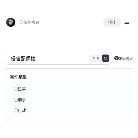
🇹🇼
快速搜尋
0
筆結果
⌘ K
案件類型
民事
刑事
行政