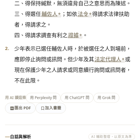
二、得保持緘默，無須違背自己之意思而為陳述。

三、得選任
輔佐人
；如依
法令
得請求法律扶助
者，得請求之。

四、得請求調查有利之
證據
。
2.
少年表示已選任輔佐人時，於被選任之人到場前，
應即停止詢問或訊問。但少年及其
法定代理人
或
現在保護少年之人請求或同意續行詢問或訊問者，
不在此限。
用 AI 讀這條
用 Perplexity 問
用 ChatGPT 問
用 Grok 問
匯出 PDF
加入書籤
加入書籤
匯出 PDF
白話與解析
AI 輔助整理，以原文為準