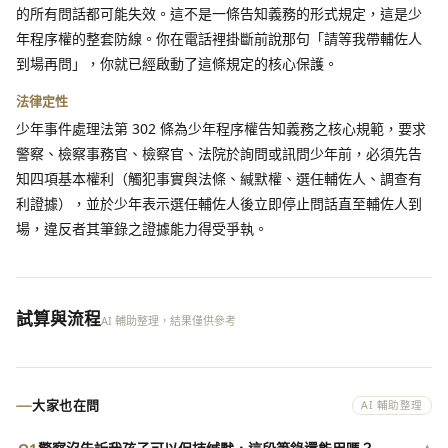
的所有問話都可能失效。這不是一條告知義務的形式規定，這是少
年程序權的整套防線。你在電話裡掛斷前說那句「請等我帶輔佐人
到場再問」，你就已經啟動了這條規定的核心保護。
法律定性
少年事件處理法第 302 條為少年程序權告知義務之核心規範，要求
警察、檢察事務官、檢察官、法院於詢問或訊問少年前，必須先告
知四項基本權利（觸犯事實與法條、緘默權、選任輔佐人、調查有
利證據），並於少年表示選任輔佐人後立即停止問話直至輔佐人到
場，違反者其筆錄之證據能力得受爭執。
試算與流程
AI 輔助整理，結果僅供參考
大家也在問
AI 輔助整理