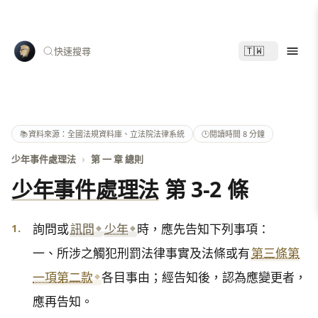
🇹🇼
快速搜尋
📚
資料來源：全國法規資料庫、立法院法律系統
🕑
閱讀時間 8 分鐘
少年事件處理法
›
第 一 章 總則
少年事件處理法
第 3-2 條
1.
詢問或
訊問
少年
時，應先告知下列事項：

一、所涉之觸犯刑罰法律事實及法條或有
第三條第
一項第二款
各目事由；經告知後，認為應變更者，
應再告知。
