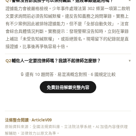
Q1
警察沒告訴我孩子可以保持緘默，這段筆錄還能用嗎？
▾
證據能力會被嚴格檢視。少年事件處理法第 302 條第一項第二款明
文要求詢問前必須告知緘默權，違反告知義務之詢問筆錄，實務上
有不少案例因此被排除證據能力，但不是「全部自動失效」，法官
會綜合具體情況判斷。實務提示：發現警察沒告知時，立刻在筆錄
上補註「未受告知緘默權」，或拒絕簽名。現場留下的紀錄就是直
接證據，比事後再爭執容易十倍。
Q2
輔佐人一定要找律師嗎？我請不起律師怎麼辦？
▾
🔒
還有 10 題問答 · 易混淆概念對照 · 6 國規定比較
免費註冊解鎖完整內容
法條整合閱讀 · ArticleV09
原始資料來源：全國法規資料庫、立法院法學系統。AI 加值內容僅供理
解輔助，法律效力以原文為準。