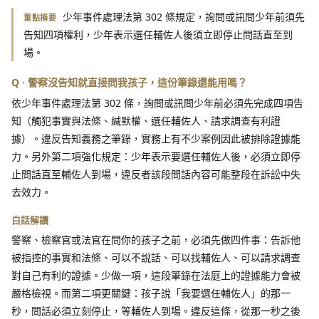
少年事件處理法第 302 條規定，詢問或訊問少年前須先
重點摘要
告知四項權利，少年表示選任輔佐人後須立即停止問話直至到
場。
Q · 警察沒告知就直接問我孩子，這份筆錄還能用嗎？
依少年事件處理法第 302 條，詢問或訊問少年前必須先完成四項告
知（觸犯事實與法條、緘默權、選任輔佐人、請求調查有利證
據）。違反告知義務之筆錄，實務上有不少案例因此被排除證據能
力。另外第二項強化規定：少年表示要選任輔佐人後，必須立即停
止問話直至輔佐人到場，違反者該段問話內容可能整段在訴訟中失
去效力。
白話解讀
警察、檢察官或法官在問你的孩子之前，必須先做四件事：告訴他
被指控的事實和法條、可以不說話、可以找輔佐人、可以請求調查
對自己有利的證據。少做一項，這段筆錄在法庭上的證據能力會被
嚴格檢視。而第二項更關鍵：孩子說「我要選任輔佐人」的那一
秒，問話必須立刻停止，等輔佐人到場。違反這條，從那一秒之後