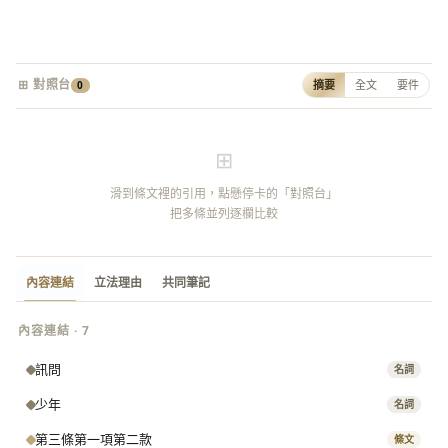
⊞ 對照台
摘要
全文
要件
0
⊞
滑到條文裡的引用，點懸停卡的「對照台」
把多條並列逐欄比較
內容連結
立法理由
共同筆記
內容連結 · 7
訊問
名詞
少年
名詞
第三條第一項第二款
條文