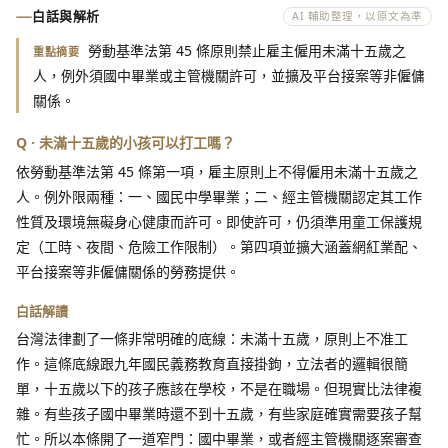
白話與解析
AI 輔助整理，以原文為準
勞動基準法第 45 條原則禁止雇主僱用未滿十五歲之
重點摘要
人，例外須國中畢業或主管機關許可，並擴及平台接案等非僱傭
關係。
Q · 未滿十五歲的小孩可以打工嗎？
依勞動基準法第 45 條第一項，雇主原則上不得僱用未滿十五歲之
人。例外限兩種：一、國民中學畢業；二、經主管機關認定其工作
性質及環境無礙身心健康而許可。即使許可，仍須準用童工保護規
定（工時、夜間、危險工作限制）。第四項並擴大涵蓋網紅業配、
平台接案等非僱傭關係的勞務提供。
白話解讀
台灣法律劃了一條非常明確的底線：未滿十五歲，原則上不准工
作。這條底線跟九年國民義務教育直接掛鉤，立法者的邏輯很簡
單，十五歲以下的孩子應該在學校，不是在職場。但現實比法律複
雜。有些孩子國中畢業時還不到十五歲，有些家庭確實需要孩子幫
忙。所以本條開了一道窄門：國中畢業，或者經主管機關逐案審查