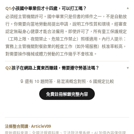
Q1
小孩國中畢業但才十四歲，可以打工嗎？
▾
必須經主管機關許可。國中畢業只是但書的條件之一，不是自動放
行。你需要向當地勞動局提出申請，說明工作性質和環境，經審查
認定無礙身心健康才能合法僱用。即使許可了，所有童工保護規定
（工時上限、夜間禁止、危險工作禁止）照樣適用。內行人提示：
實務上主管機關對餐飲業的輕度工作（如外場服務）核准率較高，
對需要操作機械或體力勞動的工作幾乎不會核准。
Q2
孩子在網路上賣東西賺錢，需要遵守勞基法嗎？
▾
🔒
還有 10 題問答 · 易混淆概念對照 · 6 國規定比較
免費註冊解鎖完整內容
法條整合閱讀 · ArticleV09
原始資料來源：全國法規資料庫、立法院法學系統。AI 加值內容僅供理