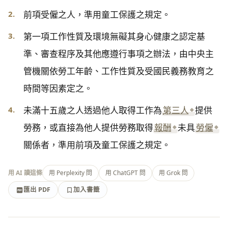
2.
前項受僱之人，準用童工保護之規定。
3.
第一項工作性質及環境無礙其身心健康之認定基
準、審查程序及其他應遵行事項之辦法，由中央主
管機關依勞工年齡、工作性質及受國民義務教育之
時間等因素定之。
4.
未滿十五歲之人透過他人取得工作為
第三人
提供
勞務，或直接為他人提供勞務取得
報酬
未具
勞僱
關係者，準用前項及童工保護之規定。
用 AI 讀這條
用 Perplexity 問
用 ChatGPT 問
用 Grok 問
匯出 PDF
加入書籤
加入書籤
匯出 PDF