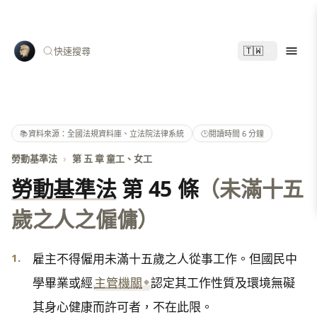
🇹🇼
快速搜尋
📚
資料來源：全國法規資料庫、立法院法律系統
🕑
閱讀時間 6 分鐘
勞動基準法
›
第 五 章 童工、女工
勞動基準法
第 45 條
（未滿十五
歲之人之僱傭）
1.
雇主不得僱用未滿十五歲之人從事工作。但國民中
學畢業或經
主管機關
認定其工作性質及環境無礙
其身心健康而許可者，不在此限。