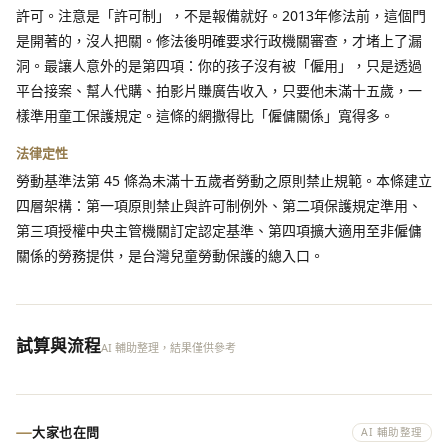
許可。注意是「許可制」，不是報備就好。2013年修法前，這個門
是開著的，沒人把關。修法後明確要求行政機關審查，才堵上了漏
洞。最讓人意外的是第四項：你的孩子沒有被「僱用」，只是透過
平台接案、幫人代購、拍影片賺廣告收入，只要他未滿十五歲，一
樣準用童工保護規定。這條的網撒得比「僱傭關係」寬得多。
法律定性
勞動基準法第 45 條為未滿十五歲者勞動之原則禁止規範。本條建立
四層架構：第一項原則禁止與許可制例外、第二項保護規定準用、
第三項授權中央主管機關訂定認定基準、第四項擴大適用至非僱傭
關係的勞務提供，是台灣兒童勞動保護的總入口。
試算與流程
AI 輔助整理，結果僅供參考
大家也在問
AI 輔助整理