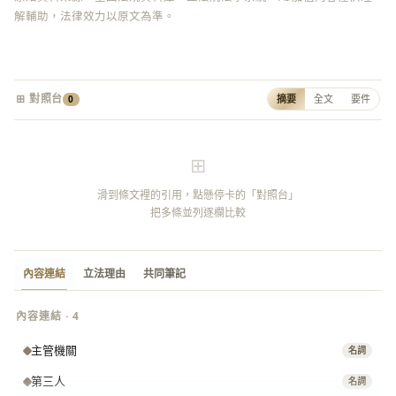
解輔助，法律效力以原文為準。
⊞ 對照台
摘要
全文
要件
0
⊞
滑到條文裡的引用，點懸停卡的「對照台」
把多條並列逐欄比較
內容連結
立法理由
共同筆記
內容連結 · 4
主管機關
名詞
第三人
名詞