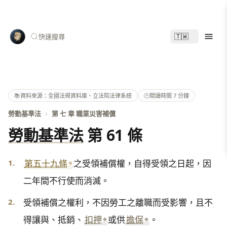
🇹🇼
快速搜尋
📚
資料來源：全國法規資料庫、立法院法律系統
🕑
閱讀時間 7 分鐘
勞動基準法
›
第 七 章 職業災害補償
勞動基準法
第 61 條
1.
第五十九條
之受領補償權，自得受領之日起，因
二年間不行使而消滅。
2.
受領補償之權利，不因勞工之離職而受影響，且不
得讓與、抵銷、
扣押
或供
擔保
。