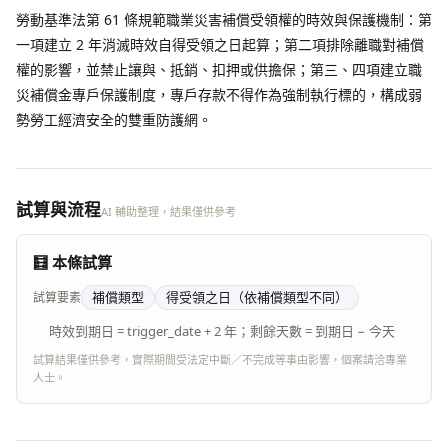
勞動基準法第 61 條規範職業災害補償受領權的時效與保護機制：第
一項建立 2 年消滅時效自得受領之日起算；第二項排除離職對補償
權的影響，並禁止讓與、抵銷、扣押或供擔保；第三、四項建立職
災補償金專戶保護制度，專戶存款不得作為強制執行標的，構成弱
勢勞工經濟安全的雙重防護網。
試算與流程
AI 輔助整理，結果僅供參考
🧮 本條試算
補償類型
得受領之日（依補償類型不同）
試算要素
時效到期日 = trigger_date + 2 年；剩餘天數 = 到期日 − 今天
試算結果僅供參考，實際期間受法定中斷／不完成等事由影響，個案請洽專業
人士。