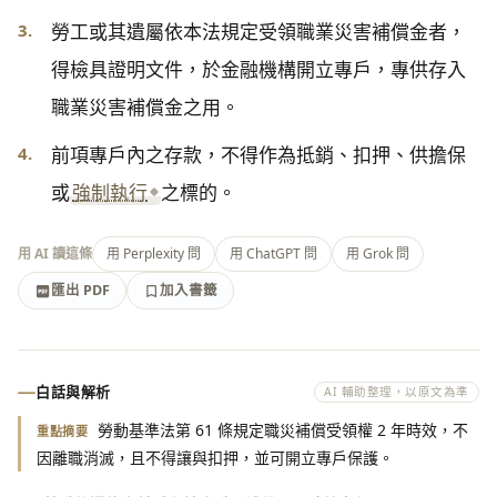
3.
勞工或其遺屬依本法規定受領職業災害補償金者，
得檢具證明文件，於金融機構開立專戶，專供存入
職業災害補償金之用。
4.
前項專戶內之存款，不得作為抵銷、扣押、供擔保
或
強制執行
之標的。
用 AI 讀這條
用 Perplexity 問
用 ChatGPT 問
用 Grok 問
匯出 PDF
加入書籤
加入書籤
匯出 PDF
白話與解析
AI 輔助整理，以原文為準
勞動基準法第 61 條規定職災補償受領權 2 年時效，不
重點摘要
因離職消滅，且不得讓與扣押，並可開立專戶保護。