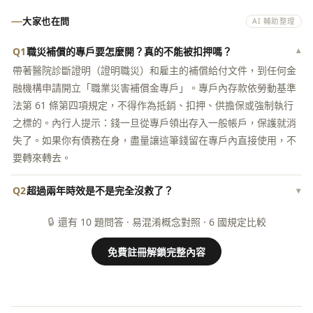
大家也在問
AI 輔助整理
Q1
職災補償的專戶要怎麼開？真的不能被扣押嗎？
▾
帶著醫院診斷證明（證明職災）和雇主的補償給付文件，到任何金
融機構申請開立「職業災害補償金專戶」。專戶內存款依勞動基準
法第 61 條第四項規定，不得作為抵銷、扣押、供擔保或強制執行
之標的。內行人提示：錢一旦從專戶領出存入一般帳戶，保護就消
失了。如果你有債務在身，盡量讓這筆錢留在專戶內直接使用，不
要轉來轉去。
Q2
超過兩年時效是不是完全沒救了？
▾
🔒
還有 10 題問答 · 易混淆概念對照 · 6 國規定比較
免費註冊解鎖完整內容