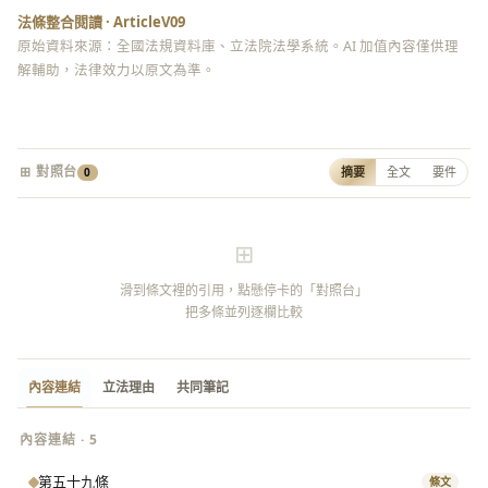
法條整合閱讀 · ArticleV09
原始資料來源：全國法規資料庫、立法院法學系統。AI 加值內容僅供理
解輔助，法律效力以原文為準。
⊞ 對照台
摘要
全文
要件
0
⊞
滑到條文裡的引用，點懸停卡的「對照台」
把多條並列逐欄比較
內容連結
立法理由
共同筆記
內容連結 · 5
第五十九條
條文