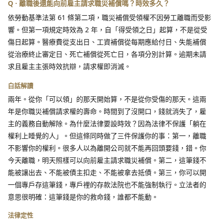
Q · 離職後還能向前雇主請求職災補償嗎？時效多久？
依勞動基準法第 61 條第二項，職災補償受領權不因勞工離職而受影
響。但第一項規定時效為 2 年，自「得受領之日」起算，不是從受
傷日起算。醫療費從支出日、工資補償從每期應給付日、失能補償
從治療終止審定日、死亡補償從死亡日，各項分別計算。逾期未請
求且雇主主張時效抗辯，請求權即消滅。
白話解讀
兩年。從你「可以領」的那天開始算，不是從你受傷的那天。這兩
年是你職災補償請求權的壽命。時間到了沒開口，錢就消失了，雇
主的義務自動解除。為什麼法律要設時效？因為法律不保護「躺在
權利上睡覺的人」。但這條同時做了三件保護你的事：第一，離職
不影響你的權利。很多人以為離開公司就不能再回頭要錢，錯。你
今天離職，明天照樣可以向前雇主請求職災補償。第二，這筆錢不
能被讓出去、不能被債主扣走、不能被拿去抵債。第三，你可以開
一個專戶存這筆錢，專戶裡的存款法院也不能強制執行。立法者的
意思很明確：這筆錢是你的救命錢，誰都不能動。
法律定性