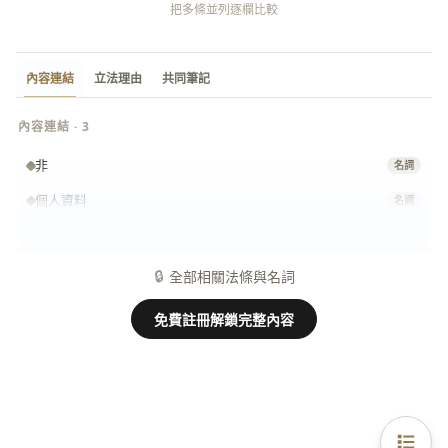
把多條並列逐欄比較
內容連結
立法理由
共同筆記
內容連結 · 3
非
名詞
個人資料
名詞
第三人
名詞
🔒
全部相關法條與名詞
免費註冊解鎖完整內容