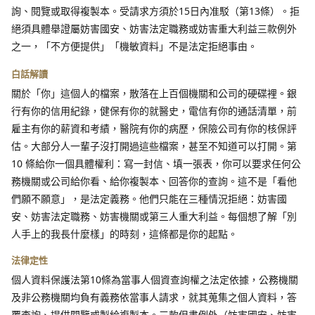
詢、閱覽或取得複製本。受請求方須於15日內准駁（第13條）。拒
絕須具體舉證屬妨害國安、妨害法定職務或妨害重大利益三款例外
之一，「不方便提供」「機敏資料」不是法定拒絕事由。
白話解讀
關於「你」這個人的檔案，散落在上百個機關和公司的硬碟裡。銀
行有你的信用紀錄，健保有你的就醫史，電信有你的通話清單，前
雇主有你的薪資和考績，醫院有你的病歷，保險公司有你的核保評
估。大部分人一輩子沒打開過這些檔案，甚至不知道可以打開。第
10 條給你一個具體權利：寫一封信、填一張表，你可以要求任何公
務機關或公司給你看、給你複製本、回答你的查詢。這不是「看他
們願不願意」，是法定義務。他們只能在三種情況拒絕：妨害國
安、妨害法定職務、妨害機關或第三人重大利益。每個想了解「別
人手上的我長什麼樣」的時刻，這條都是你的起點。
法律定性
個人資料保護法第10條為當事人個資查詢權之法定依據，公務機關
及非公務機關均負有義務依當事人請求，就其蒐集之個人資料，答
覆查詢、提供閱覽或製給複製本。三款但書例外（妨害國安、妨害