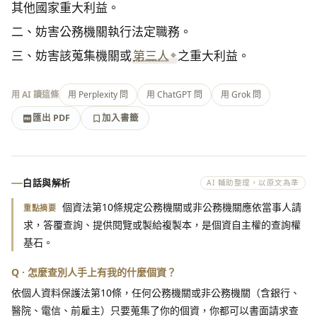
其他國家重大利益。

二、妨害公務機關執行法定職務。

三、妨害該蒐集機關或
第三人
之重大利益。
用 AI 讀這條
用 Perplexity 問
用 ChatGPT 問
用 Grok 問
匯出 PDF
加入書籤
加入書籤
匯出 PDF
白話與解析
AI 輔助整理，以原文為準
個資法第10條規定公務機關或非公務機關應依當事人請
重點摘要
求，答覆查詢、提供閱覽或製給複製本，是個資自主權的查詢權
基石。
Q · 怎麼查別人手上有我的什麼個資？
依個人資料保護法第10條，任何公務機關或非公務機關（含銀行、
醫院、電信、前雇主）只要蒐集了你的個資，你都可以書面請求查