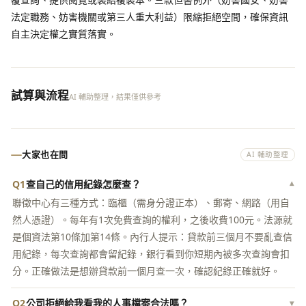
法定職務、妨害機關或第三人重大利益）限縮拒絕空間，確保資訊
自主決定權之實質落實。
試算與流程
AI 輔助整理，結果僅供參考
大家也在問
AI 輔助整理
Q1
查自己的信用紀錄怎麼查？
▾
聯徵中心有三種方式：臨櫃（需身分證正本）、郵寄、網路（用自
然人憑證）。每年有1次免費查詢的權利，之後收費100元。法源就
是個資法第10條加第14條。內行人提示：貸款前三個月不要亂查信
用紀錄，每次查詢都會留紀錄，銀行看到你短期內被多次查詢會扣
分。正確做法是想辦貸款前一個月查一次，確認紀錄正確就好。
Q2
公司拒絕給我看我的人事檔案合法嗎？
▾