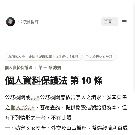
🇹🇼
快速搜尋
📚
資料來源：全國法規資料庫、立法院法律系統
🕑
閱讀時間 6 分鐘
個人資料保護法
›
第 一 章 總則
個人資料保護法
第 10 條
公務機關或
非
公務機關應依當事人之請求，就其蒐集
之
個人資料
，答覆查詢、提供閱覽或製給複製本。但
有下列情形之一者，不在此限：

一、妨害國家安全、外交及軍事機密、整體經濟利益或