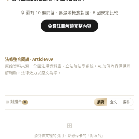
🔒
還有 10 題問答 · 易混淆概念對照 · 6 國規定比較
免費註冊解鎖完整內容
法條整合閱讀 · ArticleV09
原始資料來源：全國法規資料庫、立法院法學系統。AI 加值內容僅供理
解輔助，法律效力以原文為準。
⊞ 對照台
摘要
全文
要件
0
⊞
滑到條文裡的引用，點懸停卡的「對照台」