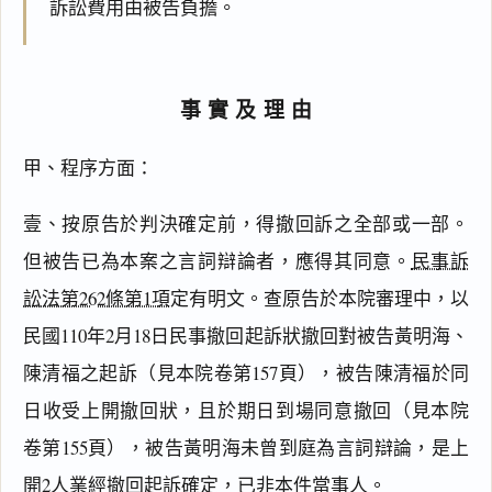
訴訟費用由被告負擔。
事實及理由
甲、程序方面：
壹、按原告於判決確定前，得撤回訴之全部或一部。
但被告已為本案之言詞辯論者，應得其同意。
民事訴
訟法第262條第1項
定有明文。查原告於本院審理中，以
民國110年2月18日民事撤回起訴狀撤回對被告黃明海、
陳清福之起訴（見本院卷第157頁），被告陳清福於同
日收受上開撤回狀，且於期日到場同意撤回（見本院
卷第155頁），被告黃明海未曾到庭為言詞辯論，是上
開2人業經撤回起訴確定，已非本件當事人。