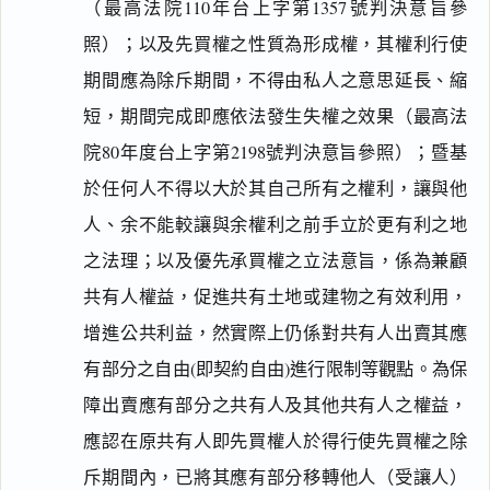
（最高法院110年台上字第1357號判決意旨參
照）；以及先買權之性質為形成權，其權利行使
期間應為除斥期間，不得由私人之意思延長、縮
短，期間完成即應依法發生失權之效果（最高法
院80年度台上字第2198號判決意旨參照）；暨基
於任何人不得以大於其自己所有之權利，讓與他
人、余不能較讓與余權利之前手立於更有利之地
之法理；以及優先承買權之立法意旨，係為兼顧
共有人權益，促進共有土地或建物之有效利用，
增進公共利益，然實際上仍係對共有人出賣其應
有部分之自由(即契約自由)進行限制等觀點。為保
障出賣應有部分之共有人及其他共有人之權益，
應認在原共有人即先買權人於得行使先買權之除
斥期間內，已將其應有部分移轉他人（受讓人）