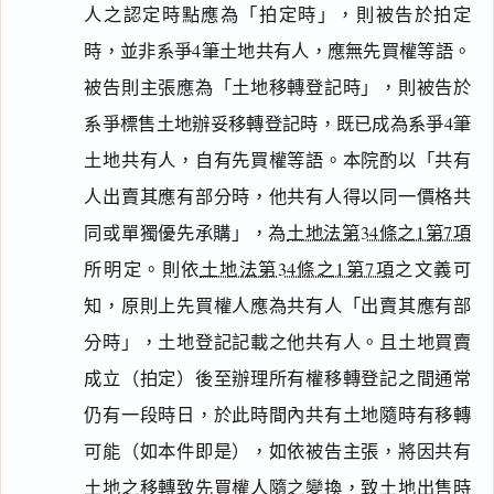
人之認定時點應為「拍定時」，則被告於拍定
時，並非系爭4筆土地共有人，應無先買權等語。
被告則主張應為「土地移轉登記時」，則被告於
系爭標售土地辦妥移轉登記時，既已成為系爭4筆
土地共有人，自有先買權等語。本院酌以「共有
人出賣其應有部分時，他共有人得以同一價格共
同或單獨優先承購」，為
土地法第34條之1第7項
所明定。則依
土地法第34條之1第7項
之文義可
知，原則上先買權人應為共有人「出賣其應有部
分時」，土地登記記載之他共有人。且土地買賣
成立（拍定）後至辦理所有權移轉登記之間通常
仍有一段時日，於此時間內共有土地隨時有移轉
可能（如本件即是），如依被告主張，將因共有
土地之移轉致先買權人隨之變換，致土地出售時