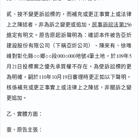
貳、按不變更訴訟標的，而補充或更正事實上或法律
上之陳述者，非為訴之變更或追加，
民事訴訟法第256
條
定有明文。原告原起訴聲明為：確認本件被告亞炘
建設股份有限公司（下稱亞炘公司）、陳來有、徐唯
峰對彰化縣○○鄉○○段000○000地號4筆土地，於109年5
月21日投標案之優先承買權不存在。為使訴訟標的更
為明確，嗣於110年10月19日審理時更正如以下聲明，
核係補充或更正事實上或法律上之陳述，非關訴之變
更追加。
乙、實體方面：
壹、原告主張：