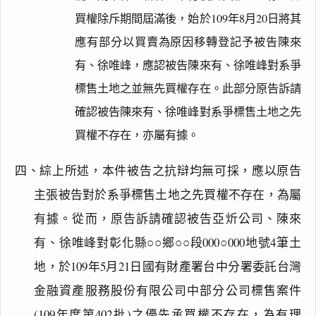
買權除斥期間屆滿後，始於109年8月20日將其
應有部分以買賣為原因移轉登記予被告陳來
有、徐唯峰，應認被告陳來有、徐唯峰對系爭
標售土地之並無先買權存在。此部分原告訴請
確認被告陳來有、徐唯峰對系爭標售土地之先
買權不存在，亦屬有據。
四、綜上所述，本件被告之抗辯均無可採，應以原告
主張被告對於系爭標售土地之先買權不存在，為屬
有據。從而，原告訴請確認被告亞炘公司、陳來
有、徐唯峰對彰化縣○○鄉○○段000○000地號4筆土
地，於109年5月21日國有財產署台中分署委託台灣
金融資產服務股份有限公司中部分公司標售案件
閱讀
研究
(109年度第402批)之優先承買權不存在，為有理