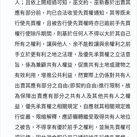
人；且依上開經過可知，巫文約、巫新春於出賣其
應有部分前，均已合法收受先買權通知，其等既未
行使先買權，且被告行使先買權時亦已逾前手先買
權行使除斥期間，則基於任何人不得以大於其自己
所有之權利，讓與他人、余不能較讓與余權利之前
手立於更有利之地之法理，及優先承買權之立法意
旨，係為兼顧共有人權益，促進共有土地或建物之
有效利用，增進公共利益，然實際上仍係對共有人
出賣其應有部分之自由(即契約自由)進行限制，故
為保障出賣應有部分之共有人及其他共有人之權
益，優先承買權之相關規定，自應就其相關規定進
行從嚴、限縮解釋，應認輾轉繼受取得共有人地位
之被告，不得享有優於前手之權利，並無先買權可