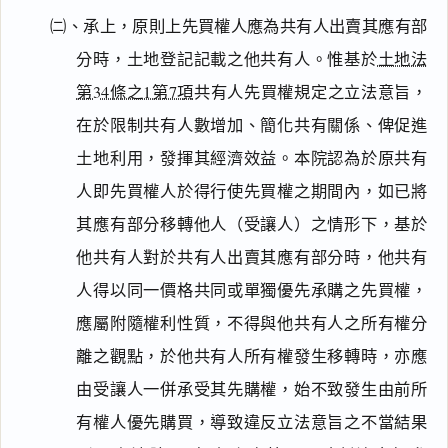
㈡、承上，原則上先買權人應為共有人出賣其應有部
分時，土地登記記載之他共有人。惟基於
土地法
第34條之1第7項
共有人先買權規定之立法意旨，
在於限制共有人數增加、簡化共有關係、俾促進
土地利用，發揮其經濟效益。本院認為於原共有
人即先買權人於得行使先買權之期間內，如已將
其應有部分移轉他人（受讓人）之情形下，基於
他共有人對於共有人出賣其應有部分時，他共有
人得以同一價格共同或單獨優先承購之先買權，
應屬附隨權利性質，不得與他共有人之所有權分
離之觀點，於他共有人所有權發生移轉時，亦應
由受讓人一併承受其先購權，始不致發生由前所
有權人優先購買，導致違反立法意旨之不當結果