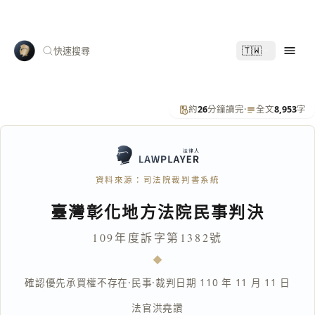
🇹🇼
快速搜尋
約
26
分鐘讀完
·
全文
8,953
字
資料來源：司法院裁判書系統
臺灣彰化地方法院民事判決
109年度訴字第1382號
確認優先承買權不存在
·
民事
·
裁判日期 110 年 11 月 11 日
法官
洪堯讚