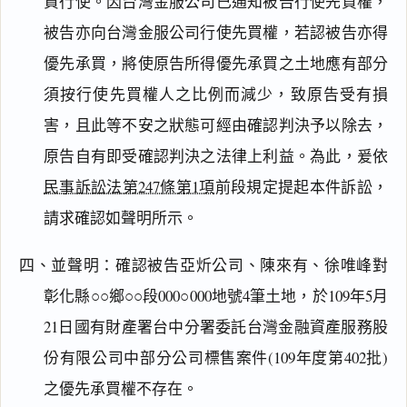
資行使。因台灣金服公司已通知被告行使先買權，
被告亦向台灣金服公司行使先買權，若認被告亦得
優先承買，將使原告所得優先承買之土地應有部分
須按行使先買權人之比例而減少，致原告受有損
害，且此等不安之狀態可經由確認判決予以除去，
原告自有即受確認判決之法律上利益。為此，爰依
民事訴訟法第247條第1項
前段規定提起本件訴訟，
請求確認如聲明所示。
四、並聲明：確認被告亞炘公司、陳來有、徐唯峰對
彰化縣○○鄉○○段000○000地號4筆土地，於109年5月
21日國有財產署台中分署委託台灣金融資產服務股
份有限公司中部分公司標售案件(109年度第402批)
之優先承買權不存在。