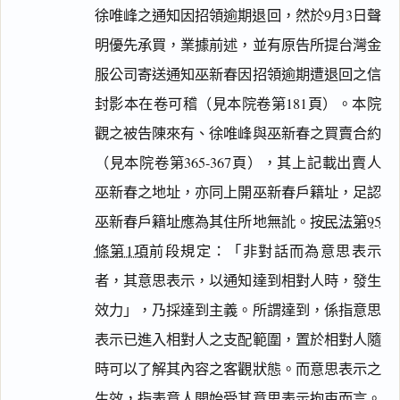
徐唯峰之通知因招領逾期退回，然於9月3日聲
明優先承買，業據前述，並有原告所提台灣金
服公司寄送通知巫新春因招領逾期遭退回之信
封影本在卷可稽（見本院卷第181頁）。本院
觀之被告陳來有、徐唯峰與巫新春之買賣合約
（見本院卷第365-367頁），其上記載出賣人
巫新春之地址，亦同上開巫新春戶籍址，足認
巫新春戶籍址應為其住所地無訛。按
民法第95
條第1項
前段規定：「非對話而為意思表示
者，其意思表示，以通知達到相對人時，發生
效力」，乃採達到主義。所謂達到，係指意思
表示已進入相對人之支配範圍，置於相對人隨
時可以了解其內容之客觀狀態。而意思表示之
生效，指表意人開始受其意思表示拘束而言。