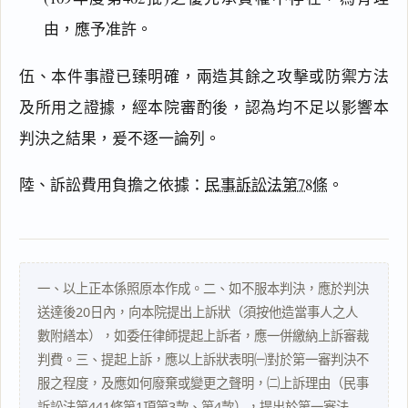
由，應予准許。
伍、本件事證已臻明確，兩造其餘之攻擊或防禦方法
搜尋本
及所用之證據，經本院審酌後，認為均不足以影響本
判決之結果，爰不逐一論列。
陸、訴訟費用負擔之依據：
民事訴訟法第78條
。
主
文
事
實
及
一、以上正本係照原本作成。二、如不服本判決，應於判決
理
由
送達後20日內，向本院提出上訴狀（須按他造當事人之人
數附繕本），如委任律師提起上訴者，應一併繳納上訴審裁
判費。三、提起上訴，應以上訴狀表明㈠對於第一審判決不
服之程度，及應如何廢棄或變更之聲明，㈡上訴理由（民事
訴訟法第441條第1項第3款、第4款），提出於第一審法