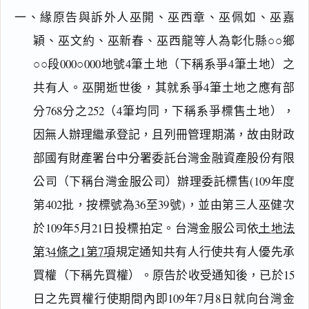
一、緣原告與訴外人巫開、巫西章、巫佩如、巫嘉
穎、巫文約、巫新春、巫西龍等人為彰化縣○○鄉
○○段000○000地號4筆土地（下稱系爭4筆土地）之
共有人。巫開逝世後，其就系爭4筆土地之應有部
分768分之252（4筆均同，下稱系爭標售土地），
因無人辦理繼承登記，且列冊管理期滿，故由財政
部國有財產署台中分署委託台灣金融資產股份有限
公司（下稱台灣金服公司）辦理委託標售(109年度
第402批，按標號為36至39號)，並由第三人巫健次
於109年5月21日投標拍定。台灣金服公司依
土地法
第34條之1第7項
規定通知共有人行使共有人優先承
買權（下稱先買權）。原告於收受通知後，已於15
日之先買權行使期間內即109年7月8日就向台灣金