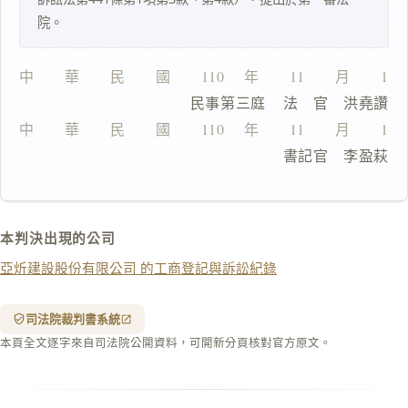
一
院。
鍵
複
製
中　　華　　民　　國　　110 　年　　11　　月　　11
全
                  民事第三庭    法　官　洪堯讚
文
中　　華　　民　　國　　110 　年　　11　　月　　11
複製給 AI
去換行複製
                                書記官　李盈萩
匯出 PDF
精美列印
下載 Word
下載 .md
本判決出現的公司
列印
亞炘建設股份有限公司 的工商登記與訴訟紀錄
含信
箋底
紋
（關
司法院裁判書系統
閉＝
本頁全文逐字來自司法院公開資料，可開新分頁核對官方原文。
純淨
白
底）