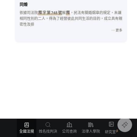
同婚
依據司法院
釋
字
第
748
號
解
釋
，民法有關婚姻章的規定，未讓
相同性別的二人，得為了經營彼此共同生活的目的，成立具有親
密性及排
⋯ 更多
全國法規
姓名找判決
公司查詢
法律人學院
研究室