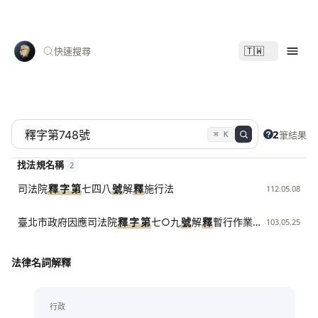
🇹🇼
快速搜尋
2
筆結果
⌘ K
找法規名稱
2
司法院
釋
字
第
七四八
號
解
釋
施行法
112.05.08
臺北市政府因應司法院
釋
字
第
七○九
號
解
釋
暫行作業程序
103.05.25
法律名詞解釋
行政