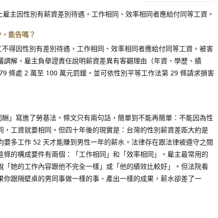
條禁止雇主因性別有薪資差別待遇，工作相同、效率相同者應給付同等工資。
少，能告嗎？
勞工不得因性別有差別待遇，工作相同、效率相同者應給付同等工資。被害
議調解，雇主負舉證責任說明薪資差異有客觀理由（年資、學歷、績
 條處 2 萬至 100 萬元罰鍰，並可依性別平等工作法第 29 條請求損害
工同酬」寫進了勞基法。條文只有兩句話，簡單到不能再簡單：不能因為性
同，工資就要相同。但四十年後的現實是：台灣的性別薪資差距大約是
均要多工作 52 天才能賺到男性一年的薪水。法律存在跟法律被遵守之間
這條的構成要件有兩個：「工作相同」和「效率相同」。雇主最常用的
說「她的工作內容跟他不完全一樣」或「他的績效比較好」。但法院看
果你跟隔壁桌的男同事做一樣的事、產出一樣的成果，薪水卻差了一