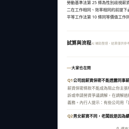
勞動基準法第 25 條為性別歧視
二在工作相同、效率相同的前提下
平等工作法第 10 條同等價值工
試算與流程
AI 輔助整理，結果僅供參
大家也在問
Q1
公司說薪資保密不能透露同事
薪資保密條款不能成為阻止你主張權
訴或申請勞資爭議調解，在調解過程
義務。內行人提示：有些公司用「
Q2
男女薪資不同，老闆說是因為
🔒
還有