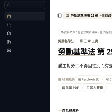
📚
資料來源：全國法規資料庫、立法院法
勞動基準法
›
第 三 章 工資
勞動基準法
第 2
雇主對勞工不得因性別而有
用 AI 讀這條
用 Perplexity 問
用 C
匯出 PDF
加入書籤
加入書籤
匯出 PDF
白話與解析