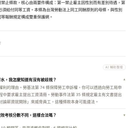
薪資禁止條款，核心由兩要件構成：第一禁止雇主因性別而有差別待遇，第
必須給付同等工資。本條為台灣勞動法上同工同酬原則的母條，與性別
作同等報酬規定構成雙重保護網。
考
AI 輔助整理
薪水，我怎麼知道有沒有被歧視？
▾
利的理由。勞基法第 74 條保障勞工申訴權，你可以透過向勞工局申
中要求雇主提出工資清冊。勞動事件法第 35 條規定雇主有文書提出
討論薪資就開除」來威脅員工，這種條款本身可能違法。
績效考核分數不同，這樣合法嗎？
▾
 10 題問答 · 易混淆概念對照 · 6 國規定比較