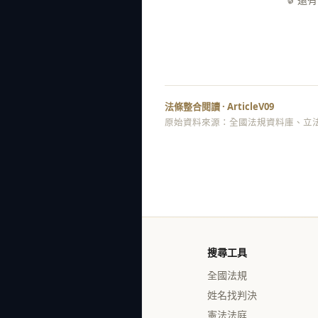
法條整合閱讀 · ArticleV09
原始資料來源：全國法規資料庫、立法
搜尋工具
全國法規
姓名找判決
憲法法庭