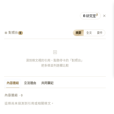
β
📔
研究室
⊞ 對照台
摘要
全文
要件
0
⊞
滑到條文裡的引用，點懸停卡的「對照台」
把多條並列逐欄比較
內容連結
立法理由
共同筆記
內容連結 · 0
這條尚未偵測到引用或相關條文。