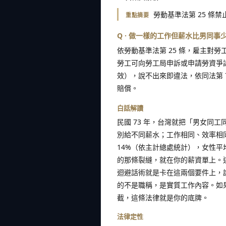
勞動基準法第 25 
重點摘要
Q · 做一樣的工作但薪水比男同事
依勞動基準法第 25 條，雇主對
勞工可向勞工局申訴或申請勞資爭
效），說不出來即違法，依同法第 79
賠償。
白話解讀
民國 73 年，台灣就把「男女同
別給不同薪水；工作相同、效率相
14%（依主計總處統計），女性平
的那條裂縫，就在你的薪資單上。
迴避話術就是卡在這兩個要件上，
的不是職稱，是實質工作內容。如
截，這條法律就是你的底牌。
法律定性