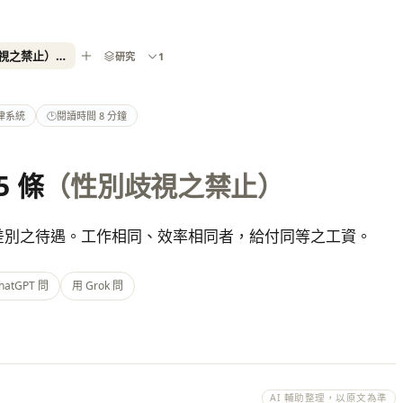
勞動基準法第 25 條（性別歧視之禁止）- 2026 最新全國法規資料庫
研究
1
律系統
🕑
閱讀時間 8 分鐘
5 條
（性別歧視之禁止）
差別之待遇。工作相同、效率相同者，給付同等之工資。
hatGPT 問
用 Grok 問
AI 輔助整理，以原文為準