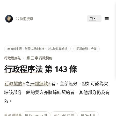
🇹🇼
快速搜尋
📚
資料來源：全國法規資料庫、立法院法律系統
🕑
閱讀時間 6 分鐘
行政程序法
›
第 三 章 行政契約
行政程序法
第 143 條
行政契約
之
一部無效
者，全部無效。但如可認為欠
缺該部分，締約雙方亦將締結契約者，其他部分仍為有
效。
用 AI 讀這條
用 Perplexity 問
用 ChatGPT 問
用 Grok 問