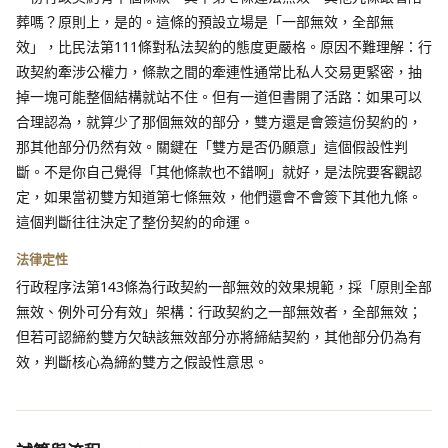
葬嗎？原則上，是的。這條的預設立場是「一部無效，全部無
效」，比民法第111條對私法契約的態度更嚴格。原因不難理解：行
政契約牽涉公權力，條款之間的牽連性通常比私人交易更緊密，抽
掉一塊可能整個結構就站不住。但有一道但書開了活路：如果可以
合理認為，就算少了那個無效的部分，雙方還是會簽這份契約的，
那其他部分仍然有效。關鍵在「雙方是否仍願意」這個假設性判
斷。不是你自己覺得「其他條款也不錯啊」就好，是法院要客觀認
定，如果當初雙方知道第七條無效，他們還會不會簽下其他九條。
這個判斷往往決定了整份契約的命運。
法律定性
行政程序法第143條為行政契約一部無效的效果規範，採「原則全部
無效、例外可分有效」架構：行政契約之一部無效者，全部無效；
但若可認締約雙方欠缺該無效部分亦將締結契約，其他部分仍為有
效，判斷核心為締約雙方之假設性意思。