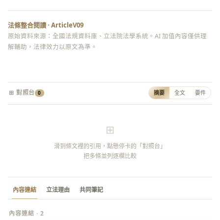
法條整合閱讀 · ArticleV09
原始資料來源：全國法規資料庫、立法院法學系統。AI 加值內容僅供理
解輔助，法律效力以原文為準。
⊞ 對照台
摘要
全文
要件
0
⊞
滑到條文裡的引用，點懸停卡的「對照台」
把多條並列逐欄比較
內容連結
立法理由
共同筆記
內容連結 · 2