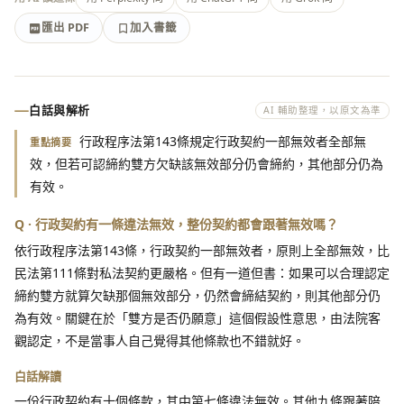
匯出 PDF
加入書籤
加入書籤
匯出 PDF
白話與解析
AI 輔助整理，以原文為準
行政程序法第143條規定行政契約一部無效者全部無
重點摘要
效，但若可認締約雙方欠缺該無效部分仍會締約，其他部分仍為
有效。
Q · 行政契約有一條違法無效，整份契約都會跟著無效嗎？
依行政程序法第143條，行政契約一部無效者，原則上全部無效，比
民法第111條對私法契約更嚴格。但有一道但書：如果可以合理認定
締約雙方就算欠缺那個無效部分，仍然會締結契約，則其他部分仍
為有效。關鍵在於「雙方是否仍願意」這個假設性意思，由法院客
觀認定，不是當事人自己覺得其他條款也不錯就好。
白話解讀
一份行政契約有十個條款，其中第七條違法無效。其他九條跟著陪