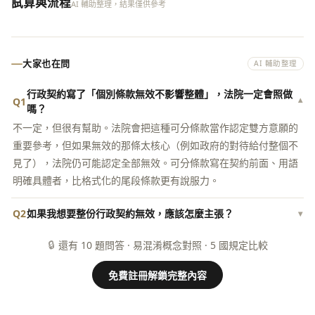
試算與流程
AI 輔助整理，結果僅供參考
大家也在問
AI 輔助整理
行政契約寫了「個別條款無效不影響整體」，法院一定會照做
Q1
▾
嗎？
不一定，但很有幫助。法院會把這種可分條款當作認定雙方意願的
重要參考，但如果無效的那條太核心（例如政府的對待給付整個不
見了），法院仍可能認定全部無效。可分條款寫在契約前面、用語
明確具體者，比格式化的尾段條款更有說服力。
Q2
如果我想要整份行政契約無效，應該怎麼主張？
▾
🔒
還有 10 題問答 · 易混淆概念對照 · 5 國規定比較
免費註冊解鎖完整內容