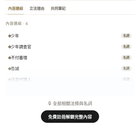
內容連結
立法理由
共同筆記
內容連結 · 6
少年
名詞
少年調查官
名詞
不付審理
名詞
告誡
名詞
法定代理人
名詞
強制執行
名詞
🔒
全部相關法條與名詞
免費註冊解鎖完整內容