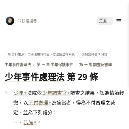
🇹🇼
快速搜尋
📚
資料來源：全國法規資料庫、立法院法律系統
🕑
閱讀時間 7 分鐘
少年事件處理法
›
第 三 章 少年保護事件
›
第 一 節 調查及審理
少年事件處理法
第 29 條
1.
少年
法院依
少年調查官
調查之結果，認為情節輕
微，以
不付審理
為適當者，得為不付審理之裁
定，並為下列處分：

一、
告誡
。
