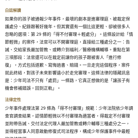
白話解讀
如果你的孩子被通報少年事件，最壞的劇本是進審理庭、被裁定保
護處分、紀錄跟著好幾年。但其實還有一個比這更輕、卻被很多人
忽略的選項：第 29 條的「得不付審理＋輕處分」。這條設計給「情
節輕微」的案件，法官可以不開審理庭，直接給三種處分之一：告
誡、交給家長嚴加管教、或轉介到福利／醫療機構輔導。重點在第
三項那段：法官還可以在裁定前讓你的孩子跟被害人「進行修
復」，方式包括道歉、寫悔過書、賠錢。一旦走完這個程序，案件
就此終結，對孩子未來影響遠小於走完審理。這條法律的隱藏訊息
是：少年司法不只有「處罰」一條路，它真正想做的是「讓孩子有
機會修補錯誤，回到正軌」。
法律定性
少年事件處理法第 29 條為「得不付審理」規範：少年法院依少年調
查官調查結果，認情節輕微以不付審理為適當者，得裁定不付審理
並附帶告誡、交付法定代理人嚴加管教或轉介輔導三種處分之一，
並得經當事人同意啟動修復式司法程序，構成少年保護事件中最輕