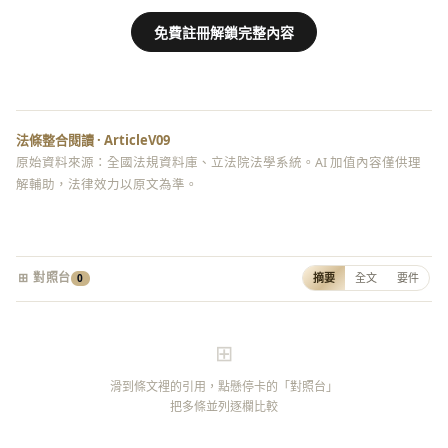
免費註冊解鎖完整內容
法條整合閱讀 · ArticleV09
原始資料來源：全國法規資料庫、立法院法學系統。AI 加值內容僅供理
解輔助，法律效力以原文為準。
⊞ 對照台
摘要
全文
要件
0
⊞
滑到條文裡的引用，點懸停卡的「對照台」
把多條並列逐欄比較