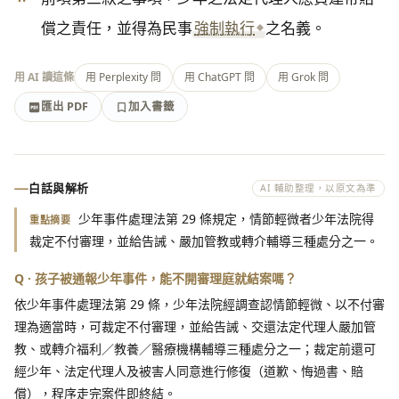
償之責任，並得為民事
強制執行
之名義。
用 AI 讀這條
用 Perplexity 問
用 ChatGPT 問
用 Grok 問
匯出 PDF
加入書籤
加入書籤
匯出 PDF
白話與解析
AI 輔助整理，以原文為準
少年事件處理法第 29 條規定，情節輕微者少年法院得
重點摘要
裁定不付審理，並給告誡、嚴加管教或轉介輔導三種處分之一。
Q · 孩子被通報少年事件，能不開審理庭就結案嗎？
依少年事件處理法第 29 條，少年法院經調查認情節輕微、以不付審
理為適當時，可裁定不付審理，並給告誡、交還法定代理人嚴加管
教、或轉介福利／教養／醫療機構輔導三種處分之一；裁定前還可
經少年、法定代理人及被害人同意進行修復（道歉、悔過書、賠
償），程序走完案件即終結。