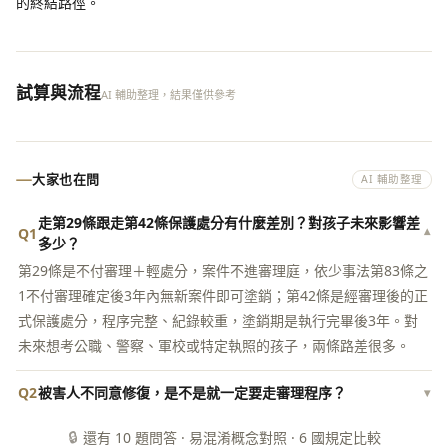
的終結路徑。
試算與流程
AI 輔助整理，結果僅供參考
大家也在問
AI 輔助整理
走第29條跟走第42條保護處分有什麼差別？對孩子未來影響差
Q1
▾
多少？
第29條是不付審理＋輕處分，案件不進審理庭，依少事法第83條之
1不付審理確定後3年內無新案件即可塗銷；第42條是經審理後的正
式保護處分，程序完整、紀錄較重，塗銷期是執行完畢後3年。對
未來想考公職、警察、軍校或特定執照的孩子，兩條路差很多。
Q2
被害人不同意修復，是不是就一定要走審理程序？
▾
🔒
還有 10 題問答 · 易混淆概念對照 · 6 國規定比較