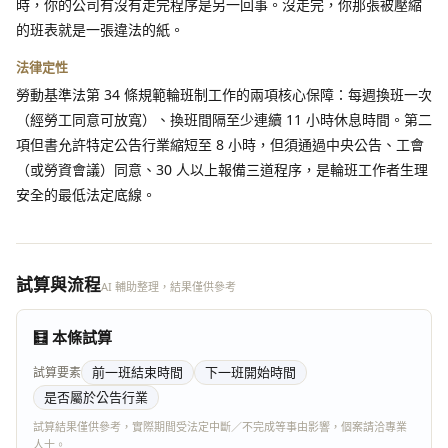
時，你的公司有沒有走完程序是另一回事。沒走完，你那張被壓縮
的班表就是一張違法的紙。
法律定性
勞動基準法第 34 條規範輪班制工作的兩項核心保障：每週換班一次
（經勞工同意可放寬）、換班間隔至少連續 11 小時休息時間。第二
項但書允許特定公告行業縮短至 8 小時，但須通過中央公告、工會
（或勞資會議）同意、30 人以上報備三道程序，是輪班工作者生理
安全的最低法定底線。
試算與流程
AI 輔助整理，結果僅供參考
🧮 本條試算
前一班結束時間
下一班開始時間
試算要素
是否屬於公告行業
試算結果僅供參考，實際期間受法定中斷／不完成等事由影響，個案請洽專業
人士。