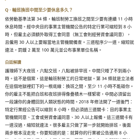
Q · 輪班換班中間至少要休息多久？
依勞動基準法第 34 條，輪班制勞工換班之間至少要有連續 11 小時
休息時間。經中央目的事業主管機關公告的特定行業可縮短到 8 小
時，但雇主必須額外取得工會同意（無工會則經勞資會議同意），
且僱用 30 人以上要報當地主管機關備查。三道程序少一道，縮短就
違法，罰鍰 2 萬至 100 萬元並公布事業單位名稱。
白話解讀
護理師下大夜班，六點交班，八點被排早班。中間只睡了不到兩小
時。這不是個案，這是輪班制勞工的日常地獄。第 34 條就是立法者
在這個地獄裡釘下的一根底線：換班之間，至少 11 小時不能碰你。
你的雇主不能把白班和夜班排得像疊積木一樣緊密，中間必須留出
一段讓你的身體回到人類狀態的時間。2018 年修法開了一道後門：
特定行業經公告可以縮到 8 小時，但必須過三道關卡：目的事業主
管機關同意、工會或勞資會議同意、30 人以上報備。這三道關卡有
一道沒過，縮短就違法。很多雇主只做了第一步就開始排班，後面
兩步根本沒走完。你要知道的是：就算你的行業被公告適用 8 小