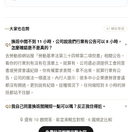
大家也在問
AI 輔助整理
換班中間不到 11 小時，公司說我們行業有公告可以 8 小時，
Q1
▾
怎麼確認是不是真的？
去勞動部網站搜「勞動基準法第三十四條第二項但書」相關公告，
看你的行業別有沒有在清單上。就算有，公司還必須提供工會同意
書或勞資會議紀錄。你有權要求查閱。拿不出來，就算行業有公
告，公司的做法一樣違法。內行人提示：很多中小企業連勞資會議
都沒有開過，更別說有紀錄。這種情況下，任何縮短到 8 小時的排
班都站不住腳。
Q2
我自己同意換班間隔短一點可以嗎？反正我住得近。
▾
🔒
還有 10 題問答 · 易混淆概念對照 · 6 國規定比較