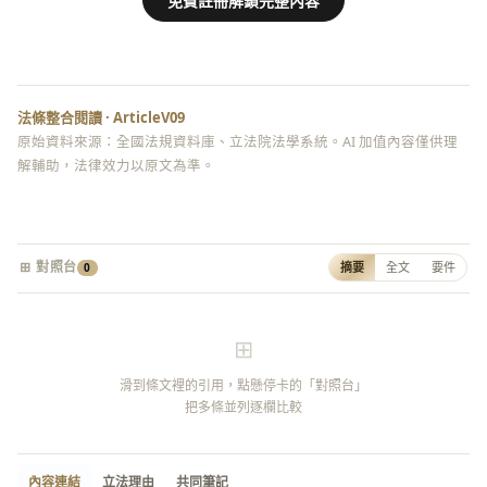
免費註冊解鎖完整內容
法條整合閱讀 · ArticleV09
原始資料來源：全國法規資料庫、立法院法學系統。AI 加值內容僅供理
解輔助，法律效力以原文為準。
⊞ 對照台
摘要
全文
要件
0
⊞
滑到條文裡的引用，點懸停卡的「對照台」
把多條並列逐欄比較
內容連結
立法理由
共同筆記