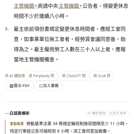
主管機關
商請中央
主管機關
公告者，得變更休息
時間不少於連續八小時。
3.
雇主依前項但書規定變更休息時間者，應經工會同
意，如事業單位無工會者，經勞資會議同意後，始
得為之。雇主僱用勞工人數在三十人以上者，應報
當地主管機關備查。
用 AI 讀這條
用 Perplexity 問
用 ChatGPT 問
用 Grok 問
匯出 PDF
加入書籤
加入書籤
匯出 PDF
白話與解析
AI 輔助整理，以原文為準
勞動基準法第 34 條規定輪班制換班間隔至少 11 小時，
重點摘要
特定行業經公告可縮短到 8 小時，須工會同意加報備。