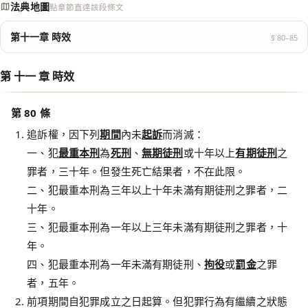
法典地圖
點章節直達該段條文
第十一章 時效
§ 80–85
第 十一 章 時效
第 80 條
追訴權，因下列
期間
內未
起訴
而消滅：
一、犯
最重本刑
為
死刑
、
無期徒刑
或十年以上
有期徒刑
之
罪者，三十年。但發生死亡結果者，不在此限。
二、犯最重本刑為三年以上十年未滿有期徒刑之罪者，二
十年。
三、犯最重本刑為一年以上三年未滿有期徒刑之罪者，十
年。
四、犯最重本刑為一年未滿有期徒刑、
拘役
或
罰金
之罪
者，五年。
前項期間自犯罪成立之日起算。但犯罪行為有繼續之狀態