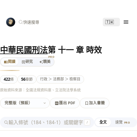
🇹🇼
快速搜尋
中華民國刑法
第 十一 章 時效
PRO
閱讀
研究
精美
422
56
行政 ＞ 法務部 ＞ 檢察目
條
章節
原始資料來源：全國法規資料庫、立法院法學系統
匯出 PDF
加入書籤
加入書籤
匯出 PDF
全文
速覽
/
PRO