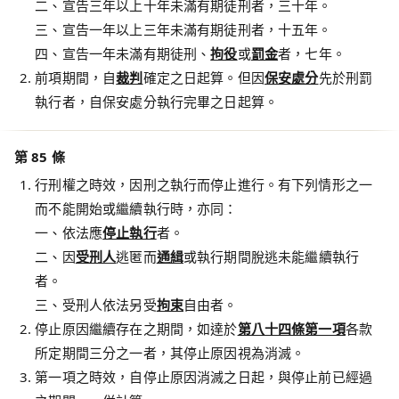
二、宣告三年以上十年未滿有期徒刑者，三十年。
三、宣告一年以上三年未滿有期徒刑者，十五年。
四、宣告一年未滿有期徒刑、
拘役
或
罰金
者，七年。
前項期間，自
裁判
確定之日起算。但因
保安處分
先於刑罰
執行者，自保安處分執行完畢之日起算。
第 85 條
行刑權之時效，因刑之執行而停止進行。有下列情形之一
而不能開始或繼續執行時，亦同：
一、依法應
停止執行
者。
二、因
受刑人
逃匿而
通緝
或執行期間脫逃未能繼續執行
者。
三、受刑人依法另受
拘束
自由者。
停止原因繼續存在之期間，如達於
第八十四條第一項
各款
所定期間三分之一者，其停止原因視為消滅。
第一項之時效，自停止原因消滅之日起，與停止前已經過