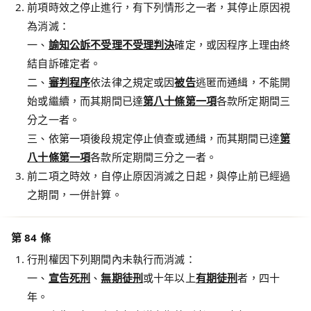
前項時效之停止進行，有下列情形之一者，其停止原因視
為消滅：
一、
諭知
公訴不受理
不受理判決
確定，或因程序上理由終
結自訴確定者。
二、
審判程序
依法律之規定或因
被告
逃匿而通緝，不能開
始或繼續，而其期間已達
第八十條第一項
各款所定期間三
分之一者。
三、依第一項後段規定停止偵查或通緝，而其期間已達
第
八十條第一項
各款所定期間三分之一者。
前二項之時效，自停止原因消滅之日起，與停止前已經過
之期間，一併計算。
第 84 條
行刑權因下列期間內未執行而消滅：
一、
宣告
死刑
、
無期徒刑
或十年以上
有期徒刑
者，四十
年。