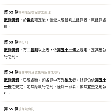
第 52 條
裁判確定後餘罪之處理
數罪併罰
，於
裁判
確定後，發覺未經裁判之餘罪者，就餘罪處
斷。
第 53 條
執行刑
數罪併罰
，有二
裁判
以上者，依
第五十一條
之規定，定其應執
行之刑。
第 54 條
各罪中有受赦免時餘罪之執行
數罪併罰
，已經處斷，如各罪中有受
赦免
者，餘罪仍依
第五十
一條
之規定，定其應執行之刑，僅餘一罪者，依其
宣告
之刑執
行。
第 55 條
想像競合犯