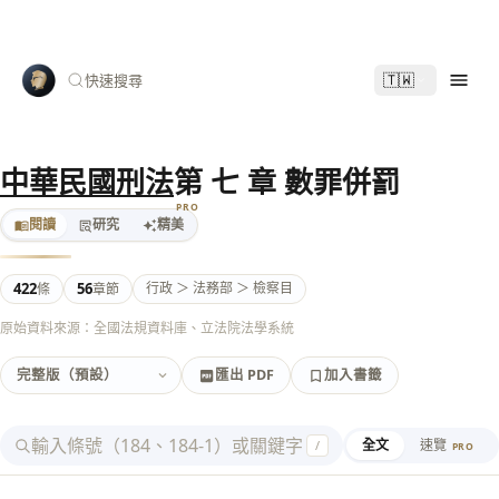
🇹🇼
快速搜尋
中華民國刑法
第 七 章 數罪併罰
PRO
閱讀
研究
精美
422
56
行政 ＞ 法務部 ＞ 檢察目
條
章節
原始資料來源：全國法規資料庫、立法院法學系統
匯出 PDF
加入書籤
加入書籤
匯出 PDF
全文
速覽
/
PRO