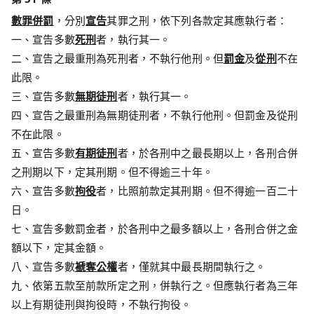
數罪併罰
，分別
宣告
其罪之刑，依下列各款定其應執行者：
一、宣告多數
死刑
者，執行其一。
二、宣告之最重刑為死刑者，不執行他刑。但
罰金
及
從刑
不在
此限。
三、宣告多數
無期徒刑
者，執行其一。
四、宣告之最重刑為無期徒刑者，不執行他刑。但罰金及從刑
不在此限。
五、宣告多數
有期徒刑
者，於各刑中之最長期以上，各刑合併
之刑期以下，定其刑期。但不得逾三十年。
六、宣告多數
拘役
者，比照前款定其刑期。但不得逾一百二十
日。
七、宣告多數罰金者，於各刑中之最多額以上，各刑合併之金
額以下，定其金額。
八、宣告多數
褫奪公權
者，僅就其中最長期間執行之。
九、依第五款至前款所定之刑，併執行之。但應執行者為三年
以上有期徒刑與拘役時，不執行拘役。