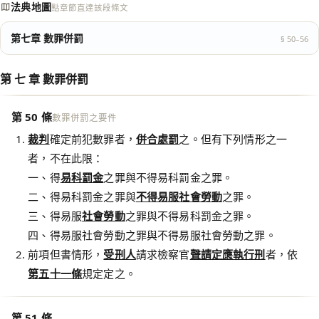
法典地圖
點章節直達該段條文
第七章 數罪併罰
§ 50–56
第 七 章 數罪併罰
第 50 條
數罪併罰之要件
裁判
確定前犯數罪者，
併合處罰
之。但有下列情形之一
者，不在此限：
一、得
易科罰金
之罪與不得易科罰金之罪。
二、得易科罰金之罪與
不得易服社會勞動
之罪。
三、得易服
社會勞動
之罪與不得易科罰金之罪。
四、得易服社會勞動之罪與不得易服社會勞動之罪。
前項但書情形，
受刑人
請求檢察官
聲請定應執行刑
者，依
第五十一條
規定定之。
第 51 條