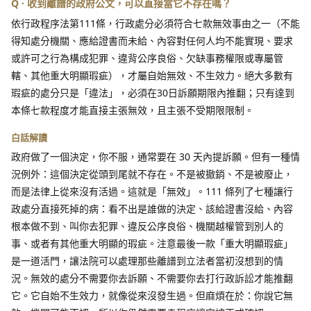
Q · 收到離譜的政府公文，可以直接當它不存在嗎？
依行政程序法第111條，行政處分必須符合七款無效事由之一（不能
得知處分機關、應給證書而未給、內容對任何人均不能實現、要求
或許可之行為構成犯罪、違背公序良俗、欠缺事務權限或專屬管
轄、其他重大明顯瑕疵），才屬自始無效、不生效力。絕大多數有
瑕疵的處分只是「違法」，必須在30日訴願期限內推翻；只有達到
本條七款程度才能直接主張無效，且主張不受期限限制。
白話解讀
政府做了一個決定，你不服，通常要在 30 天內提訴願。但有一種情
況例外：這個決定從頭到尾就不存在。不是被撤銷、不是被廢止，
而是法律上從來沒有活過。這就是「無效」。111 條列了七種讓行
政處分直接死掉的病：看不出是誰做的決定、該給證書沒給、內容
根本做不到、叫你去犯罪、違反公序良俗、機關越權管到別人的
事、或者有其他重大明顯的瑕疵。注意最後一款「重大明顯瑕疵」
是一道活門，讓法院可以處理那些離譜到立法者當初沒想到的情
況。無效的處分不需要你去訴願、不需要你去打行政訴訟才能推翻
它。它自始不生效力，就像從來沒發生過。但麻煩在於：你說它無