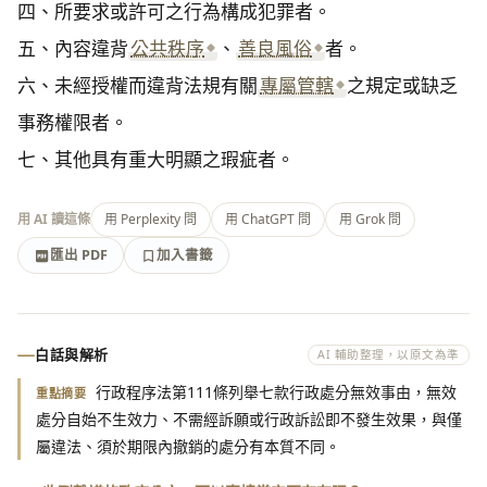
四、所要求或許可之行為構成犯罪者。

五、內容違背
公共秩序
、
善良風俗
者。

六、未經授權而違背法規有關
專屬管轄
之規定或缺乏
事務權限者。

七、其他具有重大明顯之瑕疵者。
用 AI 讀這條
用 Perplexity 問
用 ChatGPT 問
用 Grok 問
匯出 PDF
加入書籤
加入書籤
匯出 PDF
白話與解析
AI 輔助整理，以原文為準
行政程序法第111條列舉七款行政處分無效事由，無效
重點摘要
處分自始不生效力、不需經訴願或行政訴訟即不發生效果，與僅
屬違法、須於期限內撤銷的處分有本質不同。