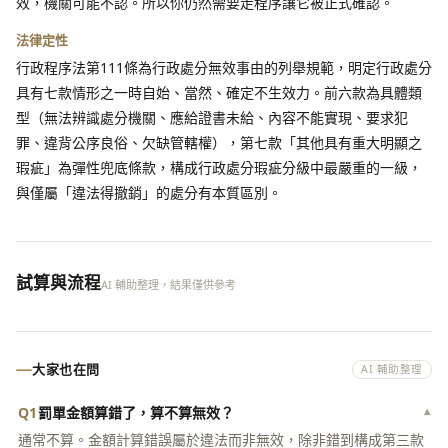
效，機關可能不認。所以你仍然需要走程序讓它被正式確認。
法律定性
行政程序法第111條為行政處分無效事由的列舉規範，明定行政處分
具有七款情形之一時自始、當然、確定不生效力。前六款為具體類
型（無法辨識處分機關、應給證書未給、內容不能實現、要求犯
罪、違背公序良俗、欠缺管轄權），第七款「其他具有重大明顯之
瑕疵」為彈性兜底條款，構成行政處分瑕疵分級中最嚴重的一級，
與僅屬「違法得撤銷」的處分有本質區別。
試算與流程
AI 輔助整理，結果僅供參考
大家也在問
AI 輔助整理
Q1
罰單金額算錯了，算不算無效？
▾
通常不算。金額計算錯誤屬於違法而非無效，除非錯到構成第三款