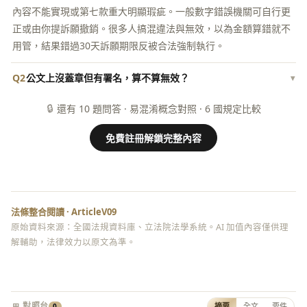
內容不能實現或第七款重大明顯瑕疵。一般數字錯誤機關可自行更
正或由你提訴願撤銷。很多人搞混違法與無效，以為金額算錯就不
用管，結果錯過30天訴願期限反被合法強制執行。
Q2
公文上沒蓋章但有署名，算不算無效？
▾
🔒
還有 10 題問答 · 易混淆概念對照 · 6 國規定比較
免費註冊解鎖完整內容
法條整合閱讀 · ArticleV09
原始資料來源：全國法規資料庫、立法院法學系統。AI 加值內容僅供理
解輔助，法律效力以原文為準。
⊞ 對照台
摘要
全文
要件
0