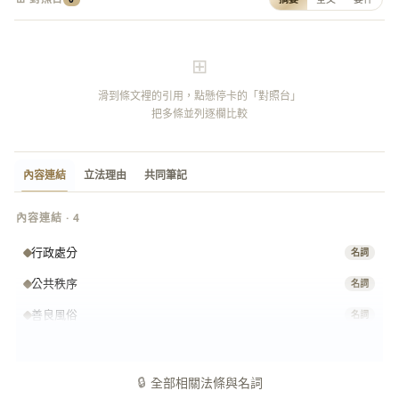
⊞
滑到條文裡的引用，點懸停卡的「對照台」
把多條並列逐欄比較
內容連結
立法理由
共同筆記
內容連結 · 4
行政處分
名詞
公共秩序
名詞
善良風俗
名詞
專屬管轄
名詞
🔒
全部相關法條與名詞