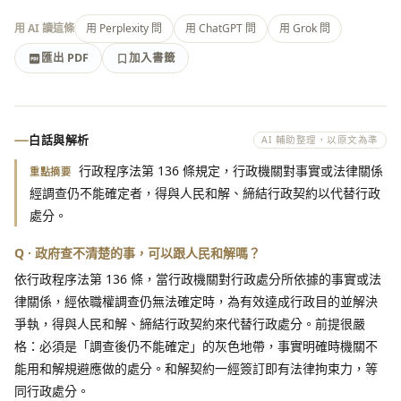
用 AI 讀這條
用 Perplexity 問
用 ChatGPT 問
用 Grok 問
匯出 PDF
加入書籤
加入書籤
匯出 PDF
白話與解析
AI 輔助整理，以原文為準
行政程序法第 136 條規定，行政機關對事實或法律關係
重點摘要
經調查仍不能確定者，得與人民和解、締結行政契約以代替行政
處分。
Q · 政府查不清楚的事，可以跟人民和解嗎？
依行政程序法第 136 條，當行政機關對行政處分所依據的事實或法
律關係，經依職權調查仍無法確定時，為有效達成行政目的並解決
爭執，得與人民和解、締結行政契約來代替行政處分。前提很嚴
格：必須是「調查後仍不能確定」的灰色地帶，事實明確時機關不
能用和解規避應做的處分。和解契約一經簽訂即有法律拘束力，等
同行政處分。