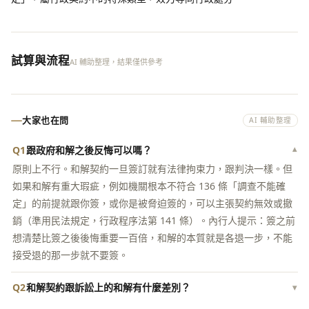
試算與流程
AI 輔助整理，結果僅供參考
大家也在問
AI 輔助整理
Q1
跟政府和解之後反悔可以嗎？
▾
原則上不行。和解契約一旦簽訂就有法律拘束力，跟判決一樣。但
如果和解有重大瑕疵，例如機關根本不符合 136 條「調查不能確
定」的前提就跟你簽，或你是被脅迫簽的，可以主張契約無效或撤
銷（準用民法規定，行政程序法第 141 條）。內行人提示：簽之前
想清楚比簽之後後悔重要一百倍，和解的本質就是各退一步，不能
接受退的那一步就不要簽。
Q2
和解契約跟訴訟上的和解有什麼差別？
▾