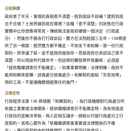
白話解讀
政府查了半天，事情的真相查不清楚。稅到底該不該補？建照到底
合不合規？土地界線到底在哪裡？這種「查不清楚」的狀態在行政
實務中比你想像得常見。傳統做法是政府硬做一個決定（行政處
分），然後你不服去打行政訴訟，雙方在法院耗個三五年。136條提
供了另一條路：既然雙方都不確定，不如坐下來和解，簽一份行政
契約，把爭議了結。這不是政府施捨你，而是政府也承認自己查不
清楚，所以用談判代替命令。但這條的觸發條件很嚴格：必須是
「經依職權調查仍不能確定」。如果事實明確、法律明確，政府不
能用和解來偷懶，該做處分就做處分。和解契約是給「灰色地帶」
用的工具，不是讓機關規避責任的後門。
法律定性
行政程序法第 136 條規範「和解契約」，指行政機關對行政處分所
依據之事實或法律關係，經依職權調查仍不能確定時，為有效達成
行政目的並解決爭執，與人民相互讓步、締結以代替行政處分之行
政契約。其核心要件為「依職權調查後事實或法律關係仍不確
定」，屬行政契約中的特殊類型，效力等同行政處分。