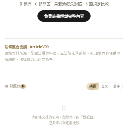
🔒
還有 10 題問答 · 易混淆概念對照 · 5 國規定比較
免費註冊解鎖完整內容
法條整合閱讀 · ArticleV09
原始資料來源：全國法規資料庫、立法院法學系統。AI 加值內容僅供理
解輔助，法律效力以原文為準。
⊞ 對照台
摘要
全文
要件
0
⊞
滑到條文裡的引用，點懸停卡的「對照台」
把多條並列逐欄比較