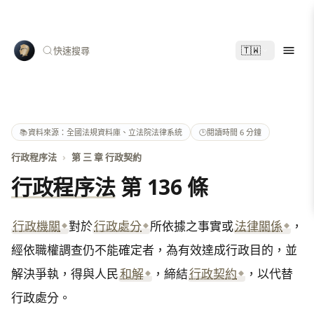
🇹🇼
快速搜尋
📚
資料來源：全國法規資料庫、立法院法律系統
🕑
閱讀時間 6 分鐘
行政程序法
›
第 三 章 行政契約
行政程序法
第 136 條
行政機關
對於
行政處分
所依據之事實或
法律關係
，
經依職權調查仍不能確定者，為有效達成行政目的，並
解決爭執，得與人民
和解
，締結
行政契約
，以代替
行政處分。