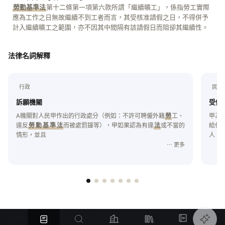
勞動基準法
第十二條第一項第六款所謂「繼續曠工」，係指勞工實際
應為工作之日無故繼續不到工者而言，其受核准請假之日，不得併予
計入繼續曠工之範圍，亦不因其中間隔有該請假日而阻卻其繼續性。
法律名詞解釋
行政
民事
訴願機關
受僱
A機關對人民甲作出的行政處分（例如：不許可聘僱外籍
勞
工、
甲乙
違反
勞
動
基
準
法
而被處罰鍰等），甲如果認為有違
法
或不當的
給付
情形，並且
人，
⋯ 更多