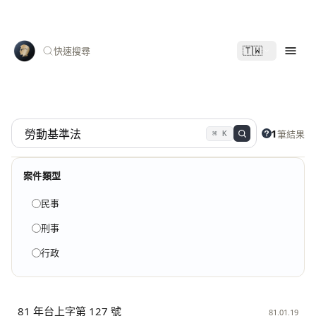
🇹🇼
快速搜尋
1
筆結果
⌘ K
案件類型
民事
刑事
行政
81 年台上字第 127 號
81.01.19