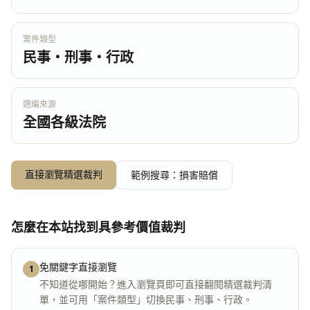
案件類型
民事・刑事・行政
選編來源
全國各級法院
直接瀏覽精選裁判
範例搜尋：損害賠償
怎麼在本站找到具參考價值裁判
免關鍵字直接瀏覽
1
不知道從哪開始？進入瀏覽頁即可直接翻閱精選裁判清
單，並可用「案件類型」切換民事、刑事、行政。