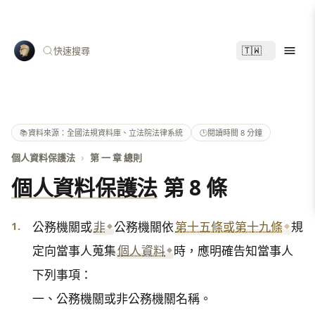
🇹🇼
快速搜尋
📚
資料來源：全國法規資料庫、立法院法律系統
🕑
閱讀時間 8 分鐘
個人資料保護法
›
第 一 章 總則
個人資料保護法
第 8 條
1.
公務機關或
非
公務機關依
第十五條或第十九條
規
定向當事人蒐集
個人資料
時，應明確告知當事人
下列事項：

一、公務機關或非公務機關名稱。
