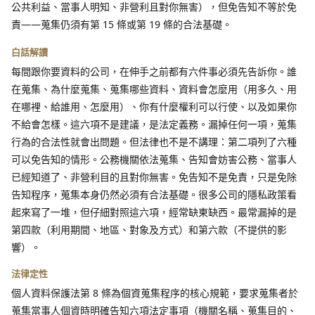
公共利益、當事人明知、非營利且對你無害），但免告知不等於免
責——蒐集仍須有第 15 條或第 19 條的合法基礎。
白話解讀
每間跟你要資料的公司，在伸手之前都有六件事必須先告訴你。誰
在蒐集、為什麼蒐集、蒐集哪些資料、資料會怎麼用（用多久、用
在哪裡、給誰用、怎麼用）、你有什麼權利可以行使、以及如果你
不給會怎樣。這六項不是建議，是法定義務。漏掉任何一項，蒐集
行為的合法性就會出問題。但法律也不是不講理：第二項列了六種
可以免告知的情形。公務機關依法蒐集、告知會妨害公務、當事人
已經知道了、非營利目的且對你無害。免告知不是免責，只是免除
告知程序，蒐集本身仍然必須有合法基礎。很多公司的隱私政策看
起來寫了一堆，但仔細對照這六項，經常缺東缺西。最常漏掉的是
第四款（利用期間、地區、對象及方式）和第六款（不提供的影
響）。
法律定性
個人資料保護法第 8 條為個資蒐集程序的核心規範，要求蒐集者於
蒐集當事人個資時明確告知六項法定事項（機關名稱、蒐集目的、