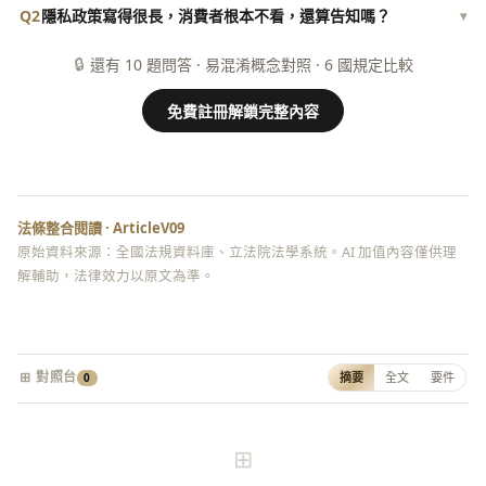
Q2
隱私政策寫得很長，消費者根本不看，還算告知嗎？
▾
🔒
還有 10 題問答 · 易混淆概念對照 · 6 國規定比較
免費註冊解鎖完整內容
法條整合閱讀 · ArticleV09
原始資料來源：全國法規資料庫、立法院法學系統。AI 加值內容僅供理
解輔助，法律效力以原文為準。
⊞ 對照台
摘要
全文
要件
0
⊞