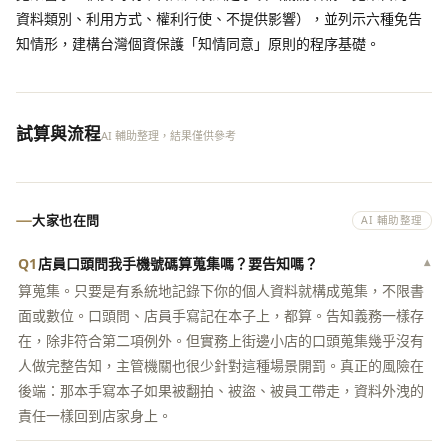
資料類別、利用方式、權利行使、不提供影響），並列示六種免告
知情形，建構台灣個資保護「知情同意」原則的程序基礎。
試算與流程
AI 輔助整理，結果僅供參考
大家也在問
AI 輔助整理
Q1
店員口頭問我手機號碼算蒐集嗎？要告知嗎？
▾
算蒐集。只要是有系統地記錄下你的個人資料就構成蒐集，不限書
面或數位。口頭問、店員手寫記在本子上，都算。告知義務一樣存
在，除非符合第二項例外。但實務上街邊小店的口頭蒐集幾乎沒有
人做完整告知，主管機關也很少針對這種場景開罰。真正的風險在
後端：那本手寫本子如果被翻拍、被盜、被員工帶走，資料外洩的
責任一樣回到店家身上。