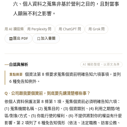
六、個人資料之蒐集非基於營利之目的，且對當事
人顯無不利之影響。
用 AI 讀這條
用 Perplexity 問
用 ChatGPT 問
用 Grok 問
匯出 PDF
加入書籤
加入書籤
匯出 PDF
白話與解析
AI 輔助整理，以原文為準
個資法第 8 條要求蒐集個資前明確告知六項事項，並列
重點摘要
6 種免告知例外。
Q · 公司跟我要個資前，到底要先講清楚哪些事？
依個人資料保護法第 8 條第 1 項，蒐集個資前必須明確告知六項：
(1) 蒐集機關名稱、(2) 蒐集目的、(3) 個資類別、(4) 利用之期間/地
區/對象/方式、(5) 你能行使的權利、(6) 不提供將對你的權益有什麼
影響。第 2 項列了 6 種免告知情形（依法、法定職務、妨害公務、