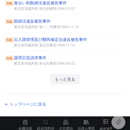
覚せい剤取締法違反被告事件
高裁
東京高等裁判所 第九刑事部
1994-12-07
医師法違反被告事件
高裁
東京高等裁判所 第一〇刑事部
1994-11-15
出入国管理及び難民確定法違反被告事件
高裁
東京高等裁判所 第五刑事部
1994-11-14
謝罪広告請求事件
高裁
東京高等裁判所 第七民事部
1994-09-22
もっと見る
← トップページに戻る
全國法規
姓名找判決
公司查詢
法律人學院
研究室