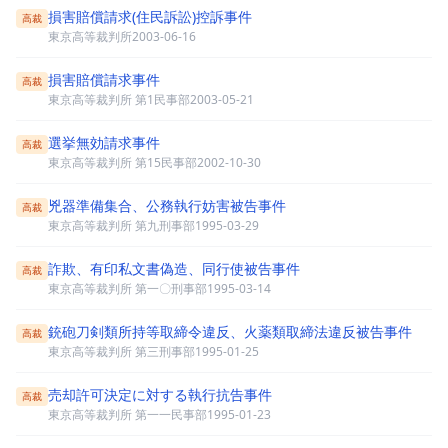
損害賠償請求(住民訴訟)控訴事件
高裁
東京高等裁判所
2003-06-16
損害賠償請求事件
高裁
東京高等裁判所 第1民事部
2003-05-21
選挙無効請求事件
高裁
東京高等裁判所 第15民事部
2002-10-30
兇器準備集合、公務執行妨害被告事件
高裁
東京高等裁判所 第九刑事部
1995-03-29
詐欺、有印私文書偽造、同行使被告事件
高裁
東京高等裁判所 第一〇刑事部
1995-03-14
銃砲刀剣類所持等取締令違反、火薬類取締法違反被告事件
高裁
東京高等裁判所 第三刑事部
1995-01-25
売却許可決定に対する執行抗告事件
高裁
東京高等裁判所 第一一民事部
1995-01-23