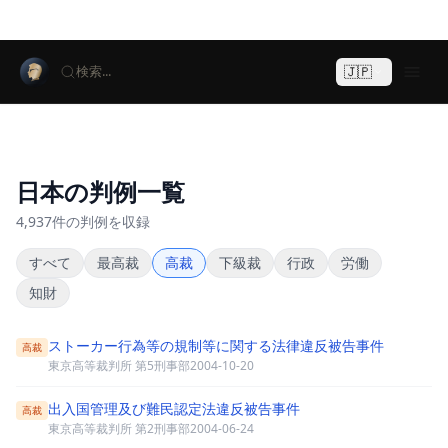
🇯🇵
検索...
日本の判例一覧
4,937件の判例を収録
すべて
最高裁
高裁
下級裁
行政
労働
知財
ストーカー行為等の規制等に関する法律違反被告事件
高裁
東京高等裁判所 第5刑事部
2004-10-20
出入国管理及び難民認定法違反被告事件
高裁
東京高等裁判所 第2刑事部
2004-06-24