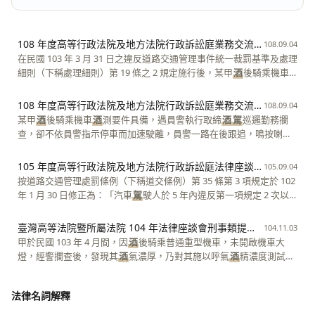
108 年度高等行政法院及地方法院行政訴訟庭業務交流提案 第 5 號
108.09.04
在民國 103 年 3 月 31 日之違反道路交通管理事件統一裁罰基準及處理
細則（下稱處理細則）第 19 條之 2 規定施行後，某甲
酒
後騎乘機車
行跡可疑，遇員警執行取締
酒
駕
巡邏勤務攔查，並對某甲實施
酒
測，
某甲配合受測，測得結果某甲吐氣所含
酒
精濃度超過每公升零點二五
108 年度高等行政法院及地方法院行政訴訟庭業務交流提案 第 6 號
108.09.04
毫克，員警即對某甲開單告發，並將某甲所涉公共危險案件移送偵
某甲
酒
後騎乘機車
酒
測要件具備，遇員警執行取締
酒
駕
巡邏勤務攔
辦，依刑事法律處罰後，被告機關依道路交通管理處罰條例第 35 條第
查，卻不依員警指示停車而加速駛離，員警一路在後跟追，鳴按喇叭
11 項規定及行政罰法第 26 條第 1 項但書規定對某甲開立裁決處分，
與響警笛要求某甲停車，某甲未予理會，直至某甲行駛進入其居住之
某甲不服提起撤銷訴訟，僅爭執被告機關違反一事不二罰，但行政法
封閉式社區（或上有屋簷前與道路相鄰之住家庭院或地下室停車場）
105 年度高等行政法院及地方法院行政訴訟庭法律座談會 提案六
105.09.04
院另發現員警未就某甲實施
酒
測檢測過程全程連續錄影，某甲所提行
內停妥機車，員警跟車進入上前稽查某甲並欲對某甲實施
酒
測，某甲
按道路交通管理處罰條例（下稱道交條例）第 35 條第 3 項規定於 102
政訴訟有無理由？
以實施
酒
測地點在私人領域並非道路為由表示無配合接受
酒
測之義
年 1 月 30 日修正為：「汽車
駕
駛人於 5 年內違反第一項規定 2 次以
務，員警因而告以某甲拒絕接受
酒
測之法律效果後，某甲仍拒絕接受
上者，處新臺幣 9 萬元罰鍰，並當場移置保管該汽車及吊銷其
駕
駛執
酒
測，員警即對某甲開單告發，則員警對於某甲進行
酒
測稽查之過程
照；如肇事致人重傷或死亡者，吊銷其
駕
駛執照，並不得再考領」，
臺灣高等法院暨所屬法院 104 年法律座談會刑事類提案 第 28 號
104.11.03
是否合法？
並訂於 102 年 3 月 1 日施行。因此，若
駕
駛人於上開道交條例第 35
甲於民國 103 年 4 月間，因
酒
後騎乘普通重型機車，未開啟機車大
條第 3 項修正施行前，已有第一次（或多次）
酒
後
駕
車之行為，再於
燈，經警攔查後，發現其
酒
氣濃厚，乃對其施以呼氣
酒
精濃度測試，
新法規定後施行期間為第二次
酒
後
駕
車之行為，而前後兩次
酒
駕
行為
結果達每公升 0.31 毫克。甲因其於 96 年間，曾有
酒
駕
案件，經檢察
之時間，雖符合修正後第 35 條第 3 項「5 年內」之規定，惟因
駕
駛人
官為緩起訴處分，恐此次查獲將遭受重罰，為掩飾其身分，竟基於偽
第一次
酒
駕
行為係在法律施行前，若以第二次
酒
駕
行為時往前回溯 5
法律名詞解釋
造署押及行使偽造私文書之犯意，冒用其胞兄乙男之名義應訊，並接
年，有橫跨新舊法之施行時期，可能產生「類似不真正溯及既往」之
續在呼氣
酒
精濃度測試單，拘提逮捕通知書及其後之警詢、偵訊筆錄