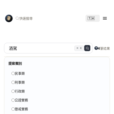
🇹🇼
快速搜尋
4
筆結果
⌘ K
提案類別
民事類
刑事類
行政類
公證實務
懲戒實務