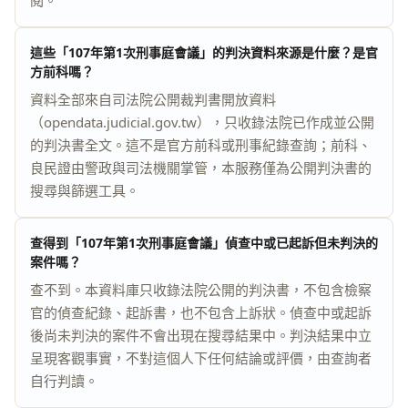
閱。
這些「107年第1次刑事庭會議」的判決資料來源是什麼？是官
方前科嗎？
資料全部來自司法院公開裁判書開放資料
（opendata.judicial.gov.tw），只收錄法院已作成並公開
的判決書全文。這不是官方前科或刑事紀錄查詢；前科、
良民證由警政與司法機關掌管，本服務僅為公開判決書的
搜尋與篩選工具。
查得到「107年第1次刑事庭會議」偵查中或已起訴但未判決的
案件嗎？
查不到。本資料庫只收錄法院公開的判決書，不包含檢察
官的偵查紀錄、起訴書，也不包含上訴狀。偵查中或起訴
後尚未判決的案件不會出現在搜尋結果中。判決結果中立
呈現客觀事實，不對這個人下任何結論或評價，由查詢者
自行判讀。