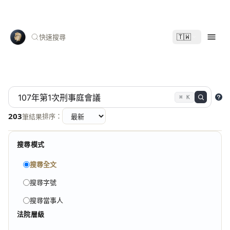
🇹🇼
快速搜尋
⌘ K
203
排序：
筆結果
搜尋模式
搜尋全文
搜尋字號
搜尋當事人
法院層級