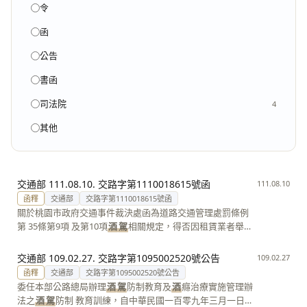
令
函
公告
書函
司法院
4
其他
交通部 111.08.10. 交路字第1110018615號函
111.08.10
函釋
交通部
交路字第1110018615號函
關於桃園市政府交通事件裁決處函為道路交通管理處罰條例
第 35條第9項 及第10項
酒
駕
相關規定，得否因租賃業者舉證
租賃契約已善盡告知義務得 予免罰一案
交通部 109.02.27. 交路字第1095002520號公告
109.02.27
函釋
交通部
交路字第1095002520號公告
委任本部公路總局辦理
酒
駕
防制教育及
酒
癮治療實施管理辦
法之
酒
駕
防制 教育訓練，自中華民國一百零九年三月一日生