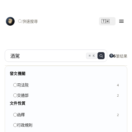
🇹🇼
快速搜尋
6
筆結果
⌘ K
發文機關
司法院
4
交通部
2
文件性質
函釋
2
行政規則