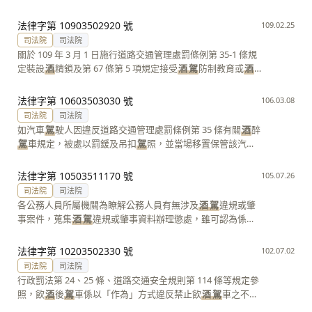
效
法律字第 10903502920 號
109.02.25
司法院
司法院
關於 109 年 3 月 1 日施行道路交通管理處罰條例第 35-1 條規
定裝設
酒
精鎖及第 67 條第 5 項規定接受
酒
駕
防制教育或
酒
癮治療之適用對象，事涉行政罰法及中央法規標準法之適用
疑義
法律字第 10603503030 號
106.03.08
司法院
司法院
如汽車
駕
駛人因違反道路交通管理處罰條例第 35 條有關
酒
醉
駕
車規定，被處以罰鍰及吊扣
駕
照，並當場移置保管該汽
車，該規定「當場移置保管該汽車」部分，用意係避免
酒
駕
者再次開車上路危害用路人交通安全，故並非屬行政罰，即
法律字第 10503511170 號
105.07.26
無行政罰法適用，自亦無同法第 7 條規定「非出於故意或過
司法院
司法院
失者不予處罰」適用
各公務人員所屬機關為瞭解公務人員有無涉及
酒
駕
違規或肇
事案件，蒐集
酒
駕
違規或肇事資料辦理懲處，雖可認為係基
於「人事管理」特定目的，為執行考績獎懲法定職務，惟此
法定職務似為公務員所屬機關職務，且該法定職務應僅使公
法律字第 10203502330 號
102.07.02
務員所屬機關得請求特定公務員
酒
駕
肇事資料。如提供全國
司法院
司法院
酒
駕
肇事人員身分證字號並不限於公務人員，恐有違比例原
行政罰法第 24、25 條、道路交通安全規則第 114 條等規定參
則
照，飲
酒
後
駕
車係以「作為」方式違反禁止飲
酒
駕
車之不作
為義務，又未領有
駕
駛執照
駕
駛車輛違反規定予以處罰，係