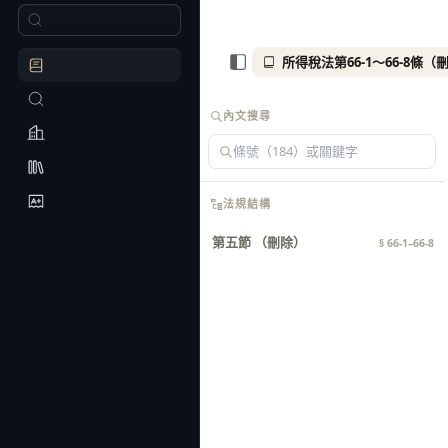
所得稅法第66-1～66-8條（
內文搜尋
法規結構
第五節 （刪除）
§ 66-1–66-8