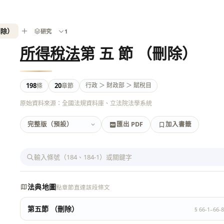
刪除）
研究
1
所得稅法
第 五 節 （刪除）
198
20
行政 ＞ 財政部 ＞ 賦稅目
條
章節
原始資料來源：全國法規資料庫、立法院法學系統
匯出 PDF
加入書籤
加入書籤
匯出 PDF
法典地圖
點章節直達該段條文
第五節 （刪除）
§ 66-1–66-8