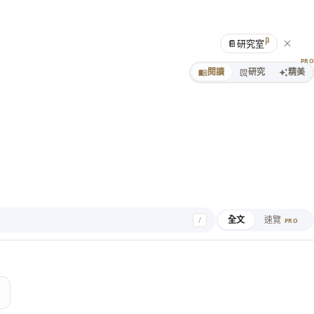
β
📔
研究室
PR
閱讀
研究
精美
全文
速覽
/
PRO