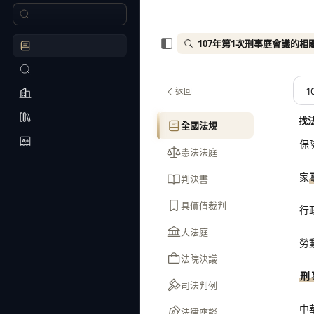
107年第1次刑事庭會議的相
返回
找
全國法規
保
憲法法庭
家
判決書
具價值裁判
行
大法庭
勞
法院決議
刑
司法判例
中
法律座談