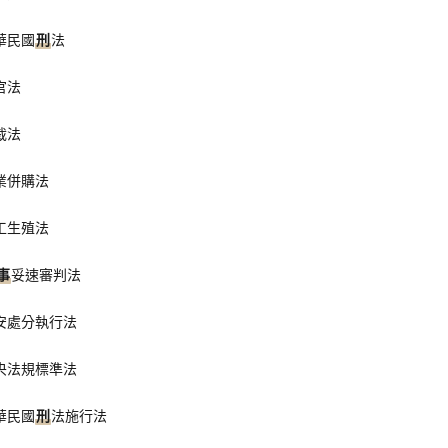
華民國
刑
法
官法
裁法
業併購法
工生殖法
事
妥速審判法
安處分執行法
央法規標準法
華民國
刑
法施行法