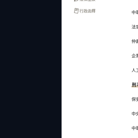
行政函釋
中
法
仲
企
人
刑
保
中
中