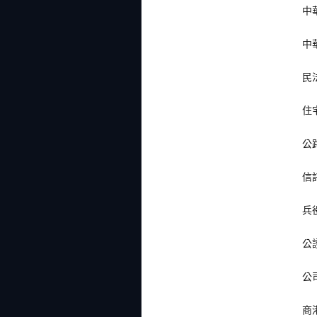
中
中
民
住
公
信
兵
公
公
商