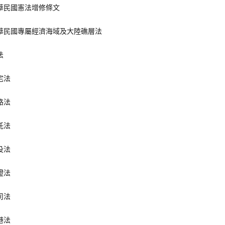
華民國憲法增修條文
華民國專屬經濟海域及大陸礁層法
法
宅法
路法
託法
役法
證法
司法
港法