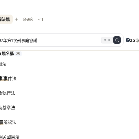
關法規
研究
1
25
⌘ K
法規名稱
25
險法
事
事
件法
政執行法
動基準法
事
訴訟法
華民國憲法