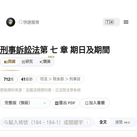
🇹🇼
快速搜尋
刑事訴訟法
第 七 章 期日及期間
PRO
閱讀
研究
精美
712
41
司法 ＞ 院本部 ＞ 刑事目
條
章節
原始資料來源：全國法規資料庫、立法院法學系統
匯出 PDF
加入書籤
加入書籤
匯出 PDF
全文
速覽
/
PRO