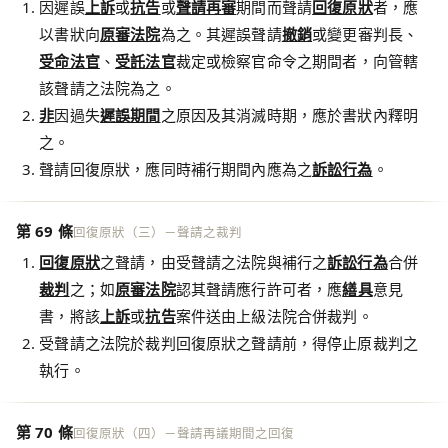
因遲誤
上訴
或
抗告
或
聲請再審
期間而聲請
回復原狀
者，應
以書狀向
原審法院
為之。其遲誤聲請
撤銷
或變更審判長、
受命法官
、
受託法官
裁定或檢察官命令之期間者，向管轄
該聲請之法院為之。
非
因過失
遲誤期間
之原因及其消滅時期，應於書狀內釋明
之。
聲請回復原狀，應同時補行期間內應為之
訴訟行為
。
第 69 條
回復原狀（三）－聲請之裁判
回復原狀
之聲請，由受聲請之法院與補行之
訴訟行為
合併
裁判
之；如
原審法院
認其聲請應行許可者，應
繕具
意見
書，將該
上訴
或
抗告
案件送由上級法院合併裁判。
受聲請之法院於裁判回復原狀之聲請前，得停止原裁判之
執行。
第 70 條
回復原狀（四）－聲請再議期間之回復