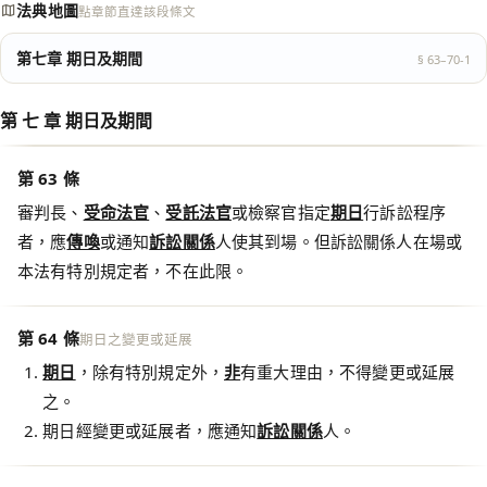
法典地圖
點章節直達該段條文
第七章 期日及期間
§ 63–70-1
第 七 章 期日及期間
第 63 條
審判長、
受命法官
、
受託法官
或檢察官指定
期日
行訴訟程序
者，應
傳喚
或通知
訴訟關係
人使其到場。但訴訟關係人在場或
本法有特別規定者，不在此限。
第 64 條
期日之變更或延展
期日
，除有特別規定外，
非
有重大理由，不得變更或延展
之。
期日經變更或延展者，應通知
訴訟關係
人。