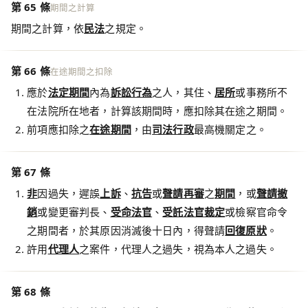
第 65 條
期間之計算
期間之計算，依
民法
之規定。
第 66 條
在途期間之扣除
應於
法定期間
內為
訴訟行為
之人，其住、
居所
或事務所不
在法院所在地者，計算該期間時，應扣除其在途之期間。
前項應扣除之
在途期間
，由
司法行政
最高機關定之。
第 67 條
非
因過失，遲誤
上訴
、
抗告
或
聲請再審
之
期間
，或
聲請
撤
銷
或變更審判長、
受命法官
、
受託法官
裁定
或檢察官命令
之期間者，於其原因消滅後十日內，得聲請
回復原狀
。
許用
代理人
之案件，代理人之過失，視為本人之過失。
第 68 條