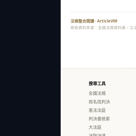
法條整合閱讀 · ArticleV09
原始資料來源：全國法規資料庫、立法
搜尋工具
全國法規
姓名找判決
憲法法庭
判決書檢索
大法庭
法院決議