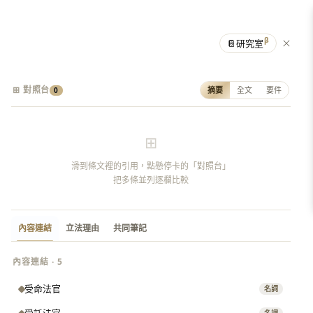
β
📔
研究室
⊞ 對照台
摘要
全文
要件
0
⊞
滑到條文裡的引用，點懸停卡的「對照台」
把多條並列逐欄比較
內容連結
立法理由
共同筆記
內容連結 · 5
受命法官
名詞