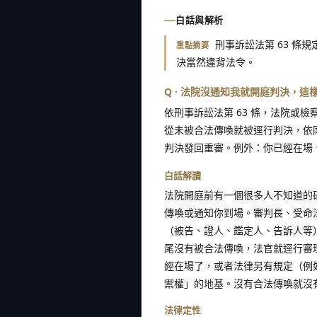
白話與解析
刑事訴訟法第 63 
重點摘要
決當然違背法令。
Q · 法院沒通知我就開庭判決，這
依刑事訴訟法第 63 條，法院或
從未被合法傳喚就被逕行判決，依同
判決發回重審。例外：你已經在場
白話解讀
法院開庭前有一個很多人不知道的
傳喚或通知你到場。審判長、受命
（被告、證人、鑑定人、告訴人等
尾沒有被合法傳喚，法官就逕行審
經在場了，或者法律另有規定（例
禦權」的地基。沒有合法傳喚就沒
法律定性