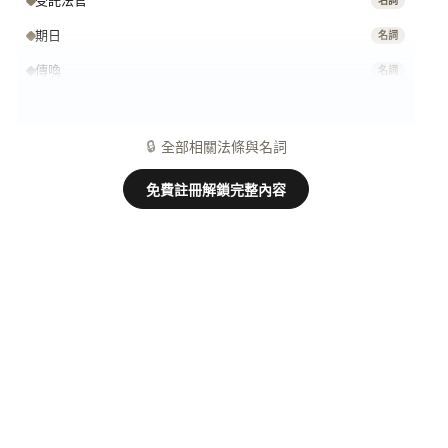
受託法官
名詞
期日
名詞
傳喚
名詞
訴訟關係
名詞
🔒
全部相關法條與名詞
免費註冊解鎖完整內容