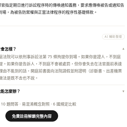
檢察官指定期日進行訴訟程序時的傳喚通知義務，要求應傳喚被告或通知告
到場，為被告防禦權與正當法律程序的程序性基礎條款。
AI 輔助整理
去會怎樣？
▾
法院可以依刑事訴訟法第 75 條拘提你到場。如果你是證人，不到庭
至拘提。如果你是告訴人，不到庭不會被處罰，但你會失去在法官面前表達
理由不能到的話，開庭前書面向法院請假並附證明（診斷書、出差機票
做法是既不去也不說。
我能怎麼辦？
▾
 10 題問答 · 易混淆概念對照 · 6 國規定比較
免費註冊解鎖完整內容