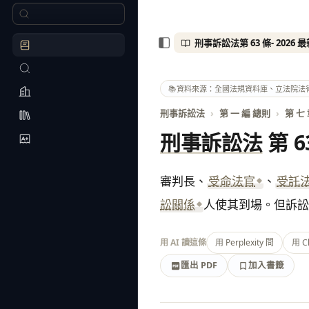
📚
資料來源：全國法規資料庫、立法院法
刑事訴訟法
›
第 一 編 總則
›
第 七
刑事訴訟法
第 6
審判長、
受命法官
、
受託
訟關係
人使其到場。但訴訟
用 AI 讀這條
用 Perplexity 問
用 C
匯出 PDF
加入書籤
加入書籤
匯出 PDF