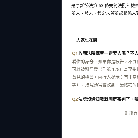
刑事訴訟法第 63 條規範法院與
訴人、證人、鑑定人等訴訟關係人
大家也在問
Q1
收到法院傳票一定要去嗎？不
看你的身分。如果你是被告，不到庭
可以被科罰鍰（刑訴 178）甚
意見的機會。內行人提示：有正當
等），法院通常會改期。最糟糕的
Q2
法院沒通知我就開庭審判了，
🔒
還有