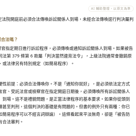
AI 輔助整理，以原文為準
條規定法院開庭前必須合法傳喚訴訟關係人到場，未經合法傳喚逕行判決屬判
樣合法嗎？
檢察官指定期日進行訴訟程序，必須傳喚或通知訴訟關係人到場。如果被告
法第 379 條第 6 款屬「判決當然違背法令」，上級法院通常會撤銷原
、或法律另有特別規定（如簡易程序）。
硬性前提：必須合法傳喚你。不是「通知你就好」，是必須依法定方式
法官、受託法官或檢察官在指定開庭日期後，必須傳喚所有訴訟關係人
）到場。這不是禮貌問題，是正當法律程序的基本要求。如果你從頭到
理甚至判刑，這個判決的基礎是有問題的。但書的例外只有兩種：你已
如簡易程序可以不經言詞辯論）。這條看起來平淡無奇，卻是「被告防
有合法審判。