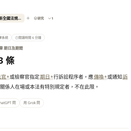
刑事訴訟法第 63 條- 2026 最新全國法規資料庫
研究
1
律系統
🕑
閱讀時間 6 分鐘
 章 期日及期間
3 條
法官
或檢察官指定
期日
行訴訟程序者，應
傳喚
或通知
訴
關係人在場或本法有特別規定者，不在此限。
hatGPT 問
用 Grok 問