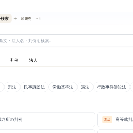
を検索
研究
1
判例
法人
法
刑法
民事訴訟法
労働基準法
憲法
行政事件訴訟法
裁判所の判例
高等裁判
高裁