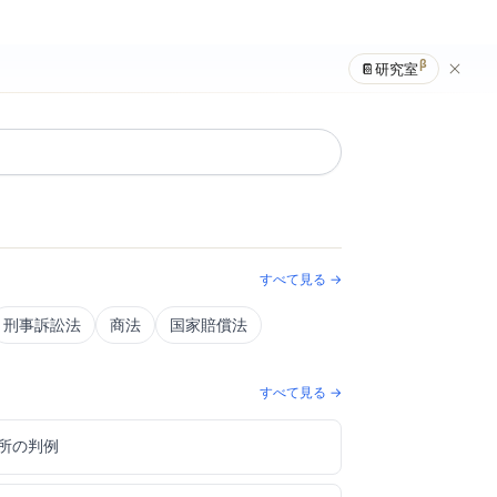
β
📔
研究室
すべて見る →
刑事訴訟法
商法
国家賠償法
すべて見る →
所の判例