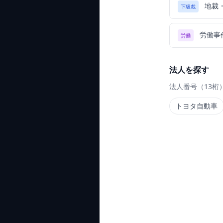
地裁
下級裁
労働事
労働
法人を探す
法人番号（13桁
トヨタ自動車