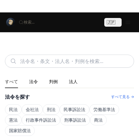
🇯🇵
検索...
すべて
法令
判例
法人
法令を探す
すべて見る →
民法
会社法
刑法
民事訴訟法
労働基準法
憲法
行政事件訴訟法
刑事訴訟法
商法
国家賠償法