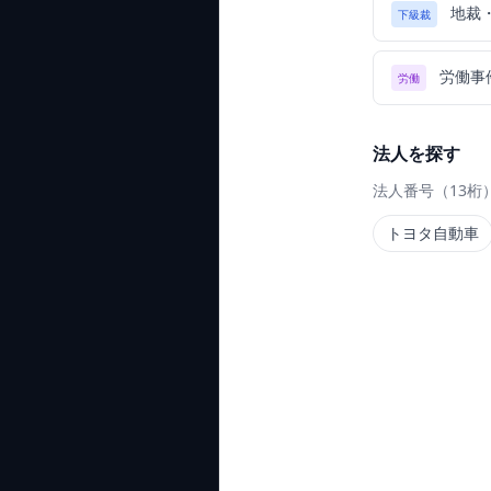
地裁
下級裁
労働事
労働
法人を探す
法人番号（13桁
トヨタ自動車