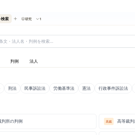
を検索
研究
1
判例
法人
法
刑法
民事訴訟法
労働基準法
憲法
行政事件訴訟法
裁判所の判例
高等裁判
高裁