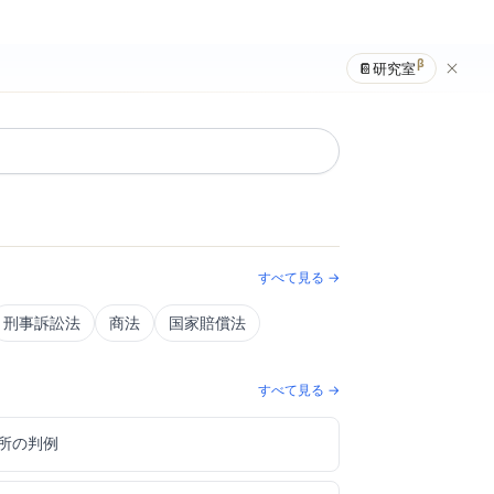
β
📔
研究室
すべて見る →
刑事訴訟法
商法
国家賠償法
すべて見る →
所の判例