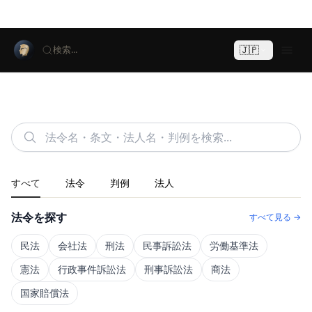
🇯🇵
検索...
すべて
法令
判例
法人
法令を探す
すべて見る →
民法
会社法
刑法
民事訴訟法
労働基準法
憲法
行政事件訴訟法
刑事訴訟法
商法
国家賠償法