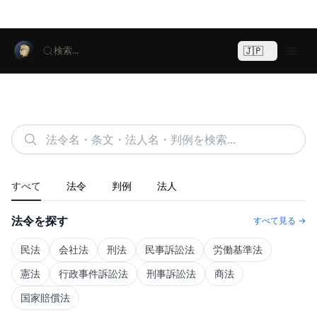
🇯🇵
検索...
すべて
法令
判例
法人
法令を探す
すべて見る →
民法
会社法
刑法
民事訴訟法
労働基準法
憲法
行政事件訴訟法
刑事訴訟法
商法
国家賠償法