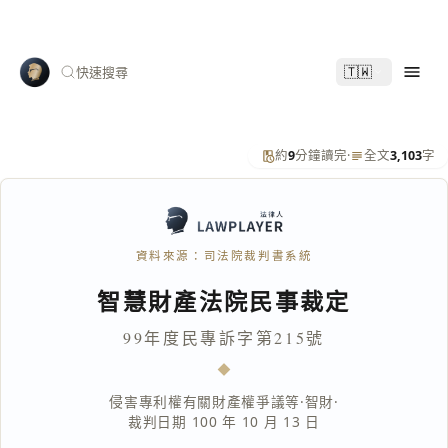
🇹🇼
快速搜尋
約
9
分鐘讀完
·
全文
3,103
字
資料來源：司法院裁判書系統
智慧財產法院民事裁定
99年度民專訴字第215號
侵害專利權有關財產權爭議等
·
智財
·
裁判日期 100 年 10 月 13 日