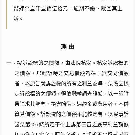
幣肆萬壹仟壹佰伍拾元，逾期不繳，駁回其上
訴。
理由
一、按訴訟標的之價額，由法院核定。核定訴訟標的
之價額，以起訴時之交易價額為準；無交易價額
者，以原告就訴訟標的所有之利益為準。法院因核
定訴訟標的之價額，得依職權調查證據。以一訴附
帶請求其孳息、損害賠償、違約金或費用者，不併
算其價額。訴訟標的之價額不能核定者，以民事訴
訟法第466 條所定不得上訴第三審之最高利益額數
加10分之1 定之。原告之訴，其起訴不合程式或不