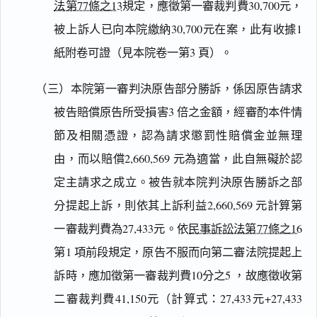
法第77條之13
規定，應徵第一審裁判費30,700元，
被上訴人已向本院繳納30,700元在案，此有收據1
紙附卷可證（見本院卷一第3 頁）。
（三）本院第一審判決原告部分勝訴，係因原告請求
被告賠償原告所受損害3 倍之金額，經審酌本件情
節及相關憑證，認為請求懲罰性賠償金並無理
由，而以賠償2,660,569 元為適當，此自無礙於認
定主請求之成立。被告就本院判決原告勝訴之部
分提起上訴，則依其上訴利益2,660,569 元計算第
一審裁判費為27,433元。依
民事訴訟法第77條之16
第1 項前段規定，原告不服而向第二審法院提起上
訴時，應加徵第一審裁判費10分之5 ，故應徵收第
二審裁判費41,150元（計算式：27,433元+27,433