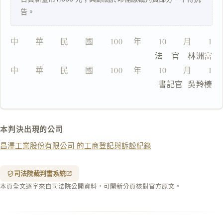
一
告。
鍵
複
製
中　　華　　民　　國　　100　 年　　10　　月　　13
全
                                法　官　林洲富
文
中　　華　　民　　國　　100　 年　　10　　月　　13
複製給 AI
去換行複製
　　　　　　　　　　　　　　　  書記官  吳羚榛
匯出 PDF
精美列印
下載 Word
下載 .md
本判決出現的公司
列印
昌澤工業股份有限公司 的工商登記與訴訟紀錄
含信
箋底
紋
（關
司法院裁判書系統
閉＝
本頁全文逐字來自司法院公開資料，可開新分頁核對官方原文。
純淨
白
底）