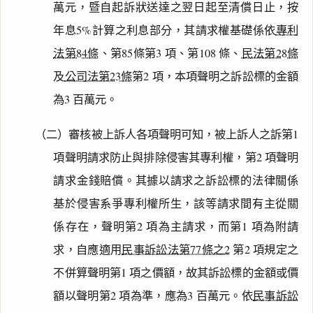
萬元，暨自起訴狀送達之翌日起至清償日止，按
年息5%計算之利息部分，其請求權基礎係依
專利
法第84條
、第85條第3 項、第108 條、
民法第28條
及
公司法第23條
第2 項，本項聲明之訴訟標的金額
為3 百萬元。
（二）審核被上訴人各項聲明可知，被上訴人之訴第1
項聲明請求防止與排除侵害其專利權，第2 項聲明
請求金錢賠償。其據以請求之訴訟標的法律關係
基於侵害系爭專利權所生，該等請求間有主從關
係存在，聲明第2 項為主請求，而第1 項為附請
求，自應適用
民事訴訟法第77條之2
第2 項規定之
不併算聲明第1 項之價額，故其訴訟標的金額或價
額以聲明第2 項為準，應為3 百萬元。依
民事訴訟