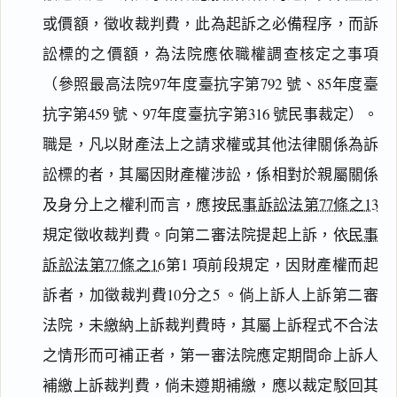
或價額，徵收裁判費，此為起訴之必備程序，而訴
訟標的之價額，為法院應依職權調查核定之事項
（參照最高法院97年度臺抗字第792 號、85年度臺
抗字第459 號、97年度臺抗字第316 號民事裁定）。
職是，凡以財產法上之請求權或其他法律關係為訴
訟標的者，其屬因財產權涉訟，係相對於親屬關係
及身分上之權利而言，應按
民事訴訟法第77條之13
規定徵收裁判費。向第二審法院提起上訴，依
民事
訴訟法第77條之16
第1 項前段規定，因財產權而起
訴者，加徵裁判費10分之5 。倘上訴人上訴第二審
法院，未繳納上訴裁判費時，其屬上訴程式不合法
之情形而可補正者，第一審法院應定期間命上訴人
補繳上訴裁判費，倘未遵期補繳，應以裁定駁回其