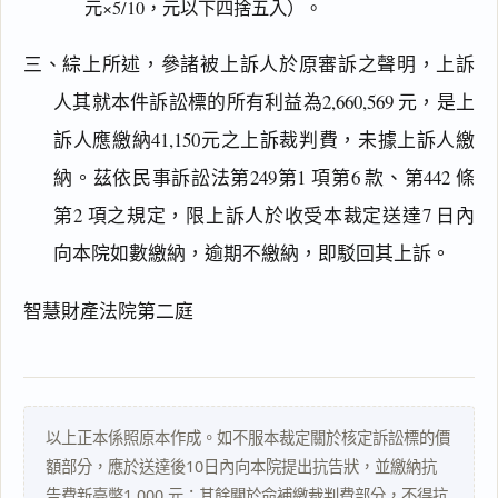
元×5/10，元以下四捨五入）。
三、綜上所述，參諸被上訴人於原審訴之聲明，上訴
閱讀
研究
人其就本件訴訟標的所有利益為2,660,569 元，是上
訴人應繳納41,150元之上訴裁判費，未據上訴人繳
納。茲依民事訴訟法第249第1 項第6 款、第442 條
搜尋本
第2 項之規定，限上訴人於收受本裁定送達7 日內
向本院如數繳納，逾期不繳納，即駁回其上訴。
主
智慧財產法院第二庭
文
理
由
以上正本係照原本作成。如不服本裁定關於核定訴訟標的價
額部分，應於送達後10日內向本院提出抗告狀，並繳納抗
告費新臺幣1,000 元；其餘關於命補繳裁判費部分，不得抗