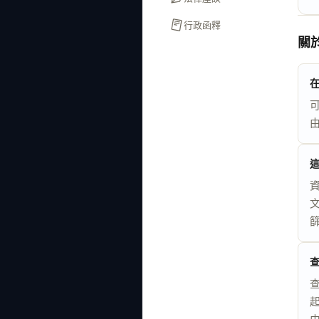
行政函釋
關
在
資