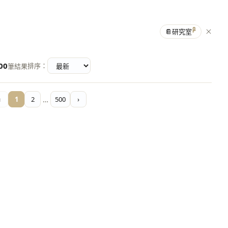
β
📔
研究室
00
排序：
筆結果
‹
1
2
…
500
›