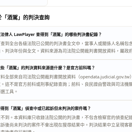
於「酒駕」的判決查詢
法律人 LawPlayer 查得到「酒駕」的哪些判決書紀錄？
可查到全台各級法院已公開的判決書全文中，當事人或關係人名稱包
由、判決年份與全文。資料來源為司法院公開裁判書開放資料，屬政
這些「酒駕」的判決資料來源是什麼？是官方前科嗎？
料全部來自司法院公開裁判書開放資料（opendata.judicial.g
文。這不是官方前科或刑事紀錄查詢；前科、良民證由警政與司法機
篩選工具。
查得到「酒駕」偵查中或已起訴但未判決的案件嗎？
查不到。本資料庫只收錄法院公開的判決書，不包含檢察官的偵查紀
起訴後尚未判決的案件不會出現在搜尋結果中。判決結果中立呈現客