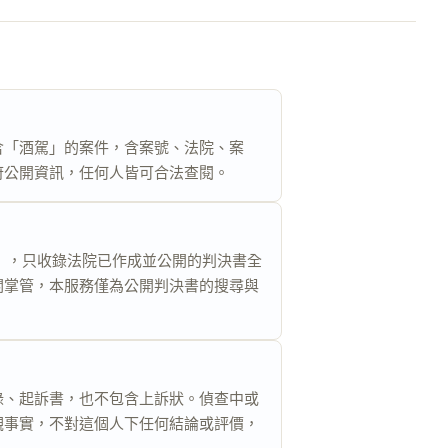
含「酒駕」的案件，含案號、法院、案
府公開資訊，任何人皆可合法查閱。
ov.tw），只收錄法院已作成並公開的判決書全
關掌管，本服務僅為公開判決書的搜尋與
錄、起訴書，也不包含上訴狀。偵查中或
觀事實，不對這個人下任何結論或評價，