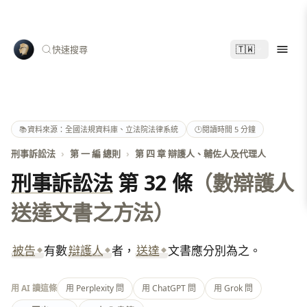
🇹🇼
快速搜尋
📚
資料來源：全國法規資料庫、立法院法律系統
🕑
閱讀時間 5 分鐘
刑事訴訟法
›
第 一 編 總則
›
第 四 章 辯護人、輔佐人及代理人
刑事訴訟法
第 32 條
（數辯護人
送達文書之方法）
被告
有數
辯護人
者，
送達
文書應分別為之。
用 AI 讀這條
用 Perplexity 問
用 ChatGPT 問
用 Grok 問