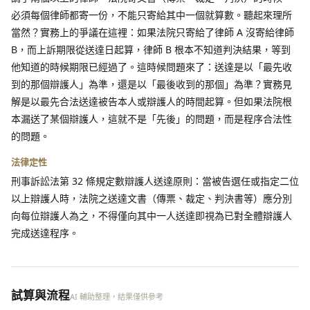
必須每個律師都寄一份，不能只寄給其中一個就算數。聽起來理所
當然？實務上的爭議在這裡：如果法院只寄給了律師 A 沒寄給律師
B，而上訴期限從送達日起算，律師 B 根本不知道判決結果，等到
他知道的時候期限已經過了。這時候問題來了：送達是以「最先收
到的那個辯護人」為準，還是以「最後收到的那個」為準？實務見
解是以最先合法送達被告本人或辯護人的時間起算。但如果法院根
本漏送了某個辯護人，這就不是「先後」的問題，而是程序合法性
的問題。
法律定性
刑事訴訟法第 32 條規定數辯護人送達原則：當被告選任或指定二位
以上辯護人時，法院之送達文書（傳票、裁定、判決書等）應分別
向每位辯護人為之，不得僅向其中一人送達即視為已對全體辯護人
完成送達程序。
試算與流程
AI 輔助整理，結果僅供參考