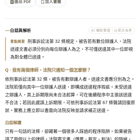
匯出 PDF
加入書籤
加入書籤
匯出 PDF
白話與解析
AI 輔助整理，以原文為準
刑事訴訟法第 32 條規定，被告若有數位辯護人，法院
重點摘要
送達文書必須分別向每位辯護人為之，不可僅送達其中一位即視
為對全體已送達。
Q · 我有兩個律師，法院只通知一個怎麼辦？
依刑事訴訟法第 32 條，被告有數辯護人者，送達文書應分別為之。
法院若僅向其中一位辯護人送達，即構成送達程序瑕疵。未受送達
之辯護人，其上訴期限尚未合法起算，可在後續程序中主張該送達
不合法；若因此遲誤上訴期限，可依刑事訴訟法第 67 條聲請回復原
狀。實務上應立即以書面向法院反映並請求補正送達。
白話解讀
只有一句話的法條，卻藏著一個很多人踩過的程序陷阱。如果被告
請了兩個以上的律師，法院寄文書（傳票、裁定、判決）的時候，