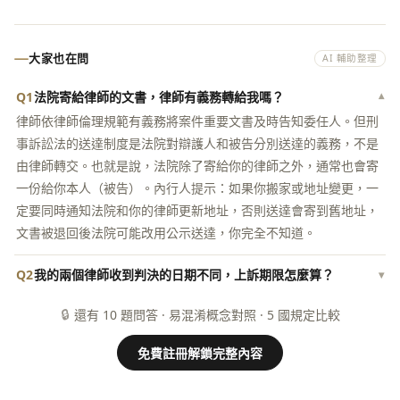
大家也在問
AI 輔助整理
Q1
法院寄給律師的文書，律師有義務轉給我嗎？
▾
律師依律師倫理規範有義務將案件重要文書及時告知委任人。但刑
事訴訟法的送達制度是法院對辯護人和被告分別送達的義務，不是
由律師轉交。也就是說，法院除了寄給你的律師之外，通常也會寄
一份給你本人（被告）。內行人提示：如果你搬家或地址變更，一
定要同時通知法院和你的律師更新地址，否則送達會寄到舊地址，
文書被退回後法院可能改用公示送達，你完全不知道。
Q2
我的兩個律師收到判決的日期不同，上訴期限怎麼算？
▾
🔒
還有 10 題問答 · 易混淆概念對照 · 5 國規定比較
免費註冊解鎖完整內容