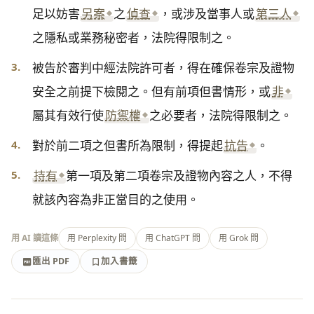
足以妨害
另案
之
偵查
，或涉及當事人或
第三人
之隱私或業務秘密者，法院得限制之。
3.
被告於審判中經法院許可者，得在確保卷宗及證物
安全之前提下檢閱之。但有前項但書情形，或
非
屬其有效行使
防禦權
之必要者，法院得限制之。
4.
對於前二項之但書所為限制，得提起
抗告
。
5.
持有
第一項及第二項卷宗及證物內容之人，不得
就該內容為非正當目的之使用。
用 AI 讀這條
用 Perplexity 問
用 ChatGPT 問
用 Grok 問
匯出 PDF
加入書籤
加入書籤
匯出 PDF