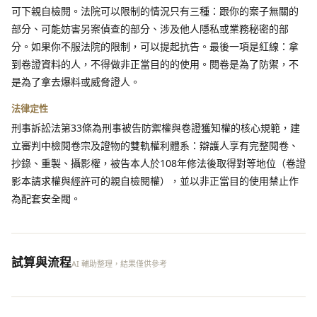
可下親自檢閱。法院可以限制的情況只有三種：跟你的案子無關的
部分、可能妨害另案偵查的部分、涉及他人隱私或業務秘密的部
分。如果你不服法院的限制，可以提起抗告。最後一項是紅線：拿
到卷證資料的人，不得做非正當目的的使用。閱卷是為了防禦，不
是為了拿去爆料或威脅證人。
法律定性
刑事訴訟法第33條為刑事被告防禦權與卷證獲知權的核心規範，建
立審判中檢閱卷宗及證物的雙軌權利體系：辯護人享有完整閱卷、
抄錄、重製、攝影權，被告本人於108年修法後取得對等地位（卷證
影本請求權與經許可的親自檢閱權），並以非正當目的使用禁止作
為配套安全閥。
試算與流程
AI 輔助整理，結果僅供參考