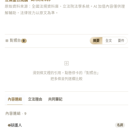
原始資料來源：全國法規資料庫、立法院法學系統。AI 加值內容僅供理
解輔助，法律效力以原文為準。
⊞ 對照台
摘要
全文
要件
0
⊞
滑到條文裡的引用，點懸停卡的「對照台」
把多條並列逐欄比較
內容連結
立法理由
共同筆記
內容連結 · 9
辯護人
名詞