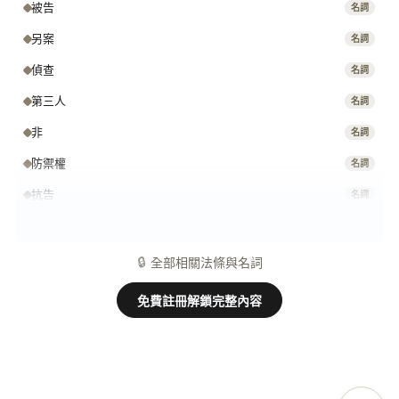
被告
名詞
另案
名詞
偵查
名詞
第三人
名詞
非
名詞
防禦權
名詞
抗告
名詞
持有
名詞
🔒
全部相關法條與名詞
免費註冊解鎖完整內容