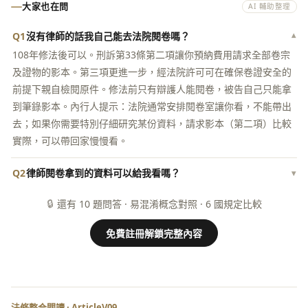
大家也在問
AI 輔助整理
Q1
沒有律師的話我自己能去法院閱卷嗎？
▾
108年修法後可以。刑訴第33條第二項讓你預納費用請求全部卷宗
及證物的影本。第三項更進一步，經法院許可可在確保卷證安全的
前提下親自檢閱原件。修法前只有辯護人能閱卷，被告自己只能拿
到筆錄影本。內行人提示：法院通常安排閱卷室讓你看，不能帶出
去；如果你需要特別仔細研究某份資料，請求影本（第二項）比較
實際，可以帶回家慢慢看。
Q2
律師閱卷拿到的資料可以給我看嗎？
▾
🔒
還有 10 題問答 · 易混淆概念對照 · 6 國規定比較
免費註冊解鎖完整內容
法條整合閱讀 · ArticleV09