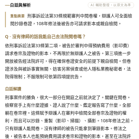
白話與解析
AI 輔助整理，以原文為準
刑事訴訟法第33條規範審判中閱卷權，辯護人可全面檢
重點摘要
閱抄錄卷證，108年修法後被告亦可請求影本或親自檢閱。
Q · 沒有律師的話我能自己去法院閱卷嗎？
依刑事訴訟法第33條第二項，被告於審判中得預納費用（影印費）
請求卷宗及證物的影本，不再限於無辯護人之被告。第三項進一步
開放被告經法院許可，得在確保卷證安全的前提下親自檢閱。但卷
證涉及與被訴事實無關、妨害另案偵查或他人隱私業務秘密者，法
院得限制；不服限制可依第四項提抗告。
白話解讀
刑事案件的勝負，很大一部分在開庭之前就決定了。關鍵在閱卷。
檢察官手上有什麼證據、證人說了什麼、鑑定報告寫了什麼，全部
躺在卷宗裡。這條賦予辯護人在審判中檢閱全部卷宗及證物的權
利，而且可以抄錄、重製（影印、掃描）、攝影。108年修法之前，
只有辯護人能閱卷，沒有律師的被告只能拿到筆錄影本。修法之
後，被告本人也能預納費用請求卷宗和證物的影本，甚至在法院許