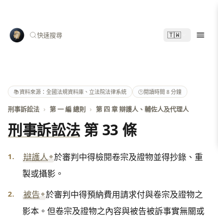
🇹🇼
快速搜尋
📚
資料來源：全國法規資料庫、立法院法律系統
🕑
閱讀時間 8 分鐘
刑事訴訟法
›
第 一 編 總則
›
第 四 章 辯護人、輔佐人及代理人
刑事訴訟法
第 33 條
1.
辯護人
於審判中得檢閱卷宗及證物並得抄錄、重
製或攝影。
2.
被告
於審判中得預納費用請求付與卷宗及證物之
影本。但卷宗及證物之內容與被告被訴事實無關或