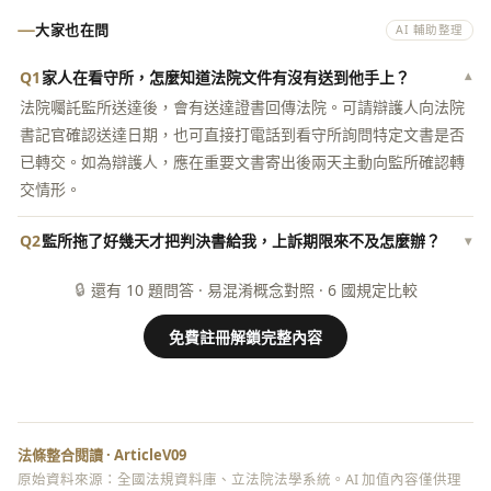
大家也在問
AI 輔助整理
Q1
家人在看守所，怎麼知道法院文件有沒有送到他手上？
▾
法院囑託監所送達後，會有送達證書回傳法院。可請辯護人向法院
書記官確認送達日期，也可直接打電話到看守所詢問特定文書是否
已轉交。如為辯護人，應在重要文書寄出後兩天主動向監所確認轉
交情形。
Q2
監所拖了好幾天才把判決書給我，上訴期限來不及怎麼辦？
▾
🔒
還有 10 題問答 · 易混淆概念對照 · 6 國規定比較
免費註冊解鎖完整內容
法條整合閱讀 · ArticleV09
原始資料來源：全國法規資料庫、立法院法學系統。AI 加值內容僅供理