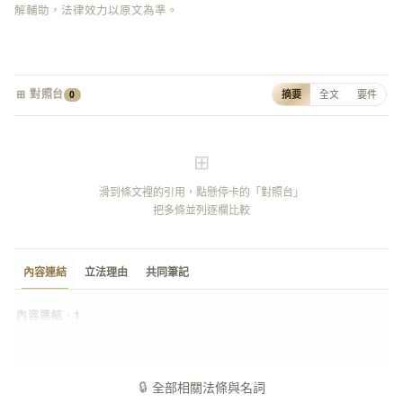
解輔助，法律效力以原文為準。
⊞ 對照台
摘要
全文
要件
0
⊞
滑到條文裡的引用，點懸停卡的「對照台」
把多條並列逐欄比較
內容連結
立法理由
共同筆記
內容連結 · 1
送達
名詞
🔒
全部相關法條與名詞