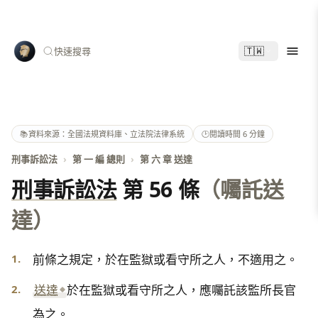
🇹🇼
快速搜尋
📚
資料來源：全國法規資料庫、立法院法律系統
🕑
閱讀時間 6 分鐘
刑事訴訟法
›
第 一 編 總則
›
第 六 章 送達
刑事訴訟法
第 56 條
（囑託送
達）
1.
前條之規定，於在監獄或看守所之人，不適用之。
2.
送達
於在監獄或看守所之人，應囑託該監所長官
為之。