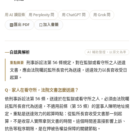
用 AI 讀這條
用 Perplexity 問
用 ChatGPT 問
用 Grok 問
匯出 PDF
加入書籤
加入書籤
匯出 PDF
白話與解析
AI 輔助整理，以原文為準
刑事訴訟法第 56 條規定，對在監獄或看守所之人送達
重點摘要
文書，應由法院囑託監所長官代為送達，送達效力以長官收受日
起算。
Q · 家人在看守所，法院文書怎麼送達？
依刑事訴訟法第 56 條，送達於在監獄或看守所之人，必須由法院囑
託監所長官代為送達，不適用前條（第 55 條）的當事人陳明地址規
定。重點是送達效力的起算時點：從監所長官收受文書那一刻起
算，不是收容人實際拿到文書的時間。這個時間差直接影響上訴、
抗告等程序期限，是在押被告權益保障的關鍵節點。