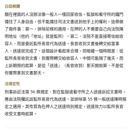
白話解讀
關在裡面的人沒辦法像一般人一樣回家收信。監獄和看守所的鐵門
擋住了人身自由，但不能擋住司法文書送到他手上的權利。這條做
了兩件事：第一，排除前條的適用，在押的人不需要自己向法院陳
明地址（他的「地址」就是監所）。第二，法院不是直接寄信給收
容人，而是委託監所長官代為送達。長官收到文書後轉交給當事
人，送達就完成了。這個設計看起來合理，但暗藏一個時間差：從
監所長官收到文書，到實際轉交給收容人，中間可能隔了幾天。而
上訴期限的起算，是從「送達」（長官收到）那天開始算，不是從
你實際拿到文書那天。
法律定性
刑事訴訟法第 56 條規定，對在監獄或看守所之人送達訴訟文書時，
應由法院囑託該監所長官代為送達，並排除第 55 條一般送達陳明規
定之適用。其性質為在押人之送達特別規定，送達效力以監所長官
收受文書時起算。