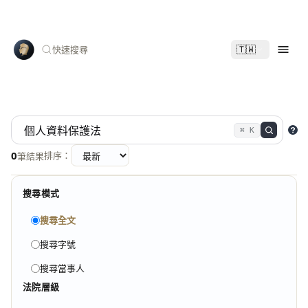
🇹🇼
快速搜尋
⌘ K
0
排序：
筆結果
搜尋模式
搜尋全文
搜尋字號
搜尋當事人
法院層級