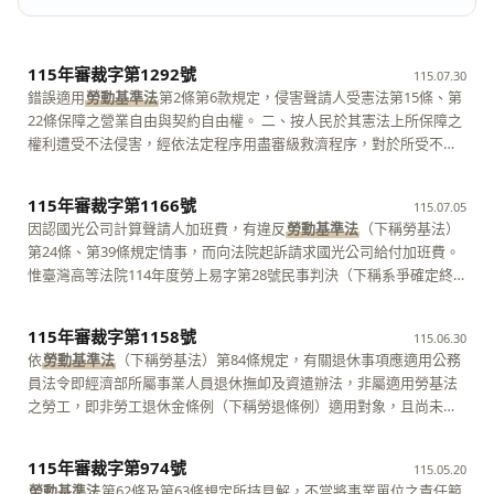
115年審裁字第1292號
115.07.30
錯誤適用
勞動基準法
第2條第6款規定，侵害聲請人受憲法第15條、第
22條保障之營業自由與契約自由權。 二、按人民於其憲法上所保障之
權利遭受不法侵害，經依法定程序用盡審級救濟程序，對於所受不利
確定終局裁判，或該裁判及其所適用之法規範，認有牴觸憲法者，得
聲請憲法法庭為宣告違憲之判決；聲請不合程式或不備其他要件，審
115年審裁字第1166號
115.07.05
查庭得以一致決裁定不受理，憲法訴訟法第59條第1項、第15條第2項
因認國光公司計算聲請人加班費，有違反
勞動基準法
（下稱勞基法）
第7款定有明文。 三、查系爭確定終局判決已就聲請人於該案所持之
第24條、第39條規定情事，而向法院起訴請求國光公司給付加班費。
上開主張，說明依司法院釋字第740號解釋之意旨，保險公司與保險業
惟臺灣高等法院114年度勞上易字第28號民事判決（下稱系爭確定終
務員間所訂契約屬性，應就個案事實及整體契約內容綜合評價，不應
局判決），於審查雇主單方制定之定型化計薪標準（如本案之「標準
僅以該解釋所例示之指標為判準，並輔以案內卷證資料，整體合併觀
區間工時」）時，僅憑「行業特性及駕駛員工作之特性」，卻忽略勞
察認定系爭合約書乃具從屬性之勞動契約等語甚詳。本件聲請意旨猶
115年審裁字第1158號
115.06.30
資雙方「結構性力量失衡」之實態，並容許雇主將經營風險轉嫁予勞
執上開同一陳詞，指摘系爭確定終局判決違憲，核係單純對法院認事
依
勞動基準法
（下稱勞基法）第84條規定，有關退休事項應適用公務
工負擔，有違反憲法第15條工作權及第22條契約自由所形塑之客觀價
用法之當否而為爭執，尚難謂已具體敘明系爭確定終局判決有何牴觸
員法令即經濟部所屬事業人員退休撫卹及資遣辦法，非屬適用勞基法
值秩序之疑義；且於勞雇締約地位顯失平衡之下，逕以聲請人「為維
憲法之處。是本件聲請核與上開憲法訴訟法規定之要件不合，本庭爰
之勞工，即非勞工退休金條例（下稱勞退條例）適用對象，且尚未符
持生計而領受薪資未提出異議」之被動事實，擬制為對於不具透明度
以一致決裁定不受理。 憲法法庭第一審查庭 審判長 大法官 謝銘
合退休條件；台電公司並未剝奪聲請人退休金權利及免除支付退休金
之計薪標準「默示同意」，是否怠於履行普通法院於私法爭議中應盡
洋 大法官大法官 蔡彩貞 尤伯祥
之雇主義務等理由，而認聲請人依勞退條例第31條及民法第179條規
之「基本權保護義務」，致聲請人受憲法保障之工作權遭實質侵害；
115年審裁字第974號
115.05.20
定之請求均無理由而予駁回。聲請人不服，復提起上訴，經系爭裁定
系爭確定終局判決應受違憲宣告，並廢棄發回臺灣高等法院。爰就系
勞動基準法
第62條及第63條規定所持見解，不當將事業單位之責任範